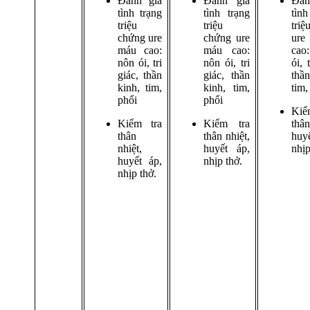
Đánh giá
Đánh giá
Đá
tình trạng
tình trạng
tìn
triệu
triệu
triệ
chứng ure
chứng ure
ur
máu cao:
máu cao:
ca
nôn ói, tri
nôn ói, tri
ói, 
giác, thần
giác, thần
thầ
kinh, tim,
kinh, tim,
tim,
phổi
phổi
Ki
Kiểm tra
Kiểm tra
thân
thân
thân nhiệt,
huy
nhiệt,
huyết áp,
nhịp
huyết áp,
nhịp thở.
nhịp thở.