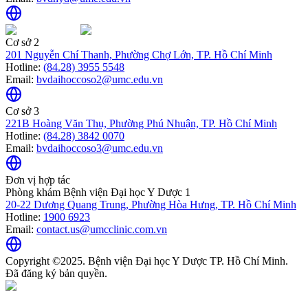
Cơ sở 2
201 Nguyễn Chí Thanh, Phường Chợ Lớn, TP. Hồ Chí Minh
Hotline:
(84.28) 3955 5548
Email:
bvdaihoccoso2@umc.edu.vn
Cơ sở 3
221B Hoàng Văn Thụ, Phường Phú Nhuận, TP. Hồ Chí Minh
Hotline:
(84.28) 3842 0070
Email:
bvdaihoccoso3@umc.edu.vn
Đơn vị hợp tác
Phòng khám Bệnh viện Đại học Y Dược 1
20-22 Dương Quang Trung, Phường Hòa Hưng, TP. Hồ Chí Minh
Hotline:
1900 6923
Email:
contact.us@umcclinic.com.vn
Copyright ©2025. Bệnh viện Đại học Y Dược TP. Hồ Chí Minh.
Đã đăng ký bản quyền.