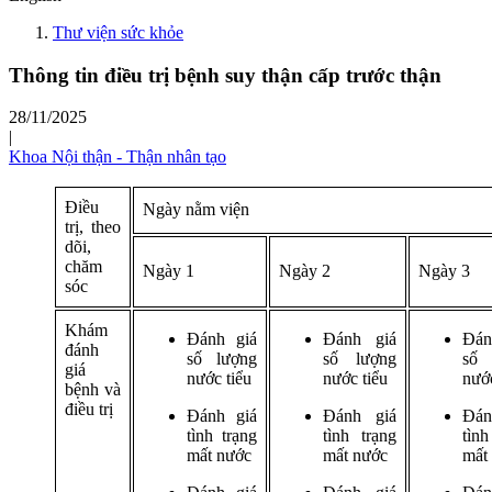
Thư viện sức khỏe
Thông tin điều trị bệnh suy thận cấp trước thận
28/11/2025
|
Khoa Nội thận - Thận nhân tạo
Điều
Ngày nằm viện
trị, theo
dõi,
chăm
Ngày 1
Ngày 2
Ngày 3
sóc
Khám
Đánh giá
Đánh giá
Đá
đánh
số lượng
số lượng
số
giá
nước tiểu
nước tiểu
nước
bệnh và
điều trị
Đánh giá
Đánh giá
Đá
tình trạng
tình trạng
tìn
mất nước
mất nước
mất