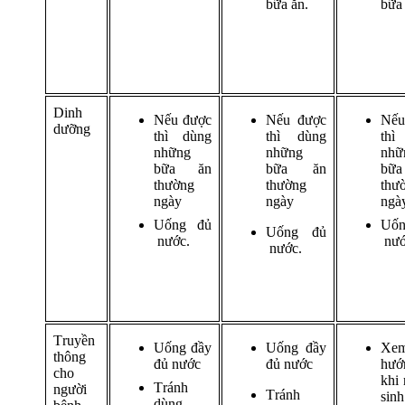
bữa ăn.
bữa 
Dinh
Nếu được
Nếu được
Nế
dưỡng
thì dùng
thì dùng
th
những
những
n
bữa ăn
bữa ăn
bữ
thường
thường
thư
ngày
ngày
ngà
Uống đủ
Uố
Uống đủ
nước.
nướ
nước.
Truyền
Uống đầy
Uống đầy
Xe
thông
đủ nước
đủ nước
hướ
cho
khi 
Tránh
người
Tránh
sin
dùng