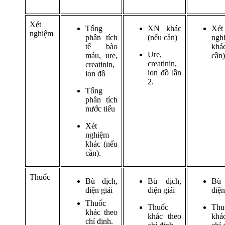
Xét
Tổng
XN khác
Xét
nghiệm
phân tích
(nếu cần)
ngh
tế bào
khá
Ure,
máu, ure,
cần)
creatinin,
creatinin,
ion đồ lần
ion đồ
2.
Tổng
phân tích
nước tiểu
Xét
nghiệm
khác (nếu
cần).
Thuốc
Bù dịch,
Bù dịch,
Bù
điện giải
điện giải
điện
Thuốc
Thuốc
Thu
khác theo
khác theo
khá
chỉ định.