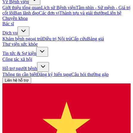
Về Bệnh viện
Giới thiệu tổng quan
Lịch sử Bệnh viện
Tầm nhìn - Sứ mệnh - Giá trị
cốt lõi
Ban lãnh đạo
Các đơn vị
Thành tựu và giải thưởng
Liên hệ
Chuyên khoa
Bác sĩ
Dịch vụ
Khám bệnh ngoại trú
Điều trị Nội trú
Cấp cứu
Bảng giá
Thư viện sức khỏe
Tin tức & Sự kiện
Công tác xã hội
Hỗ trợ người bệnh
Thông tin cần biết
Đăng ký hiến tạng
Câu hỏi thường gặp
Liên hệ hỗ trợ