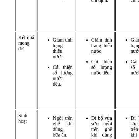
chỉ định.
chỉ 
Kết quả
Giảm tình
Giảm tình
Giả
mong
trạng
trạng thiếu
trạn
đợi
thiếu
nước
nướ
nước
Cải thiện
Cải
Cải thiện
số lượng
số
số lượng
nước tiểu.
nước
nước
tiểu.
Sinh
Ngồi trên
Đi bộ vừa
Đi 
hoạt
ghế khi
sức; ngồi
sức
dùng
trên ghế
tr
bữa ăn.
khi dùng
kh