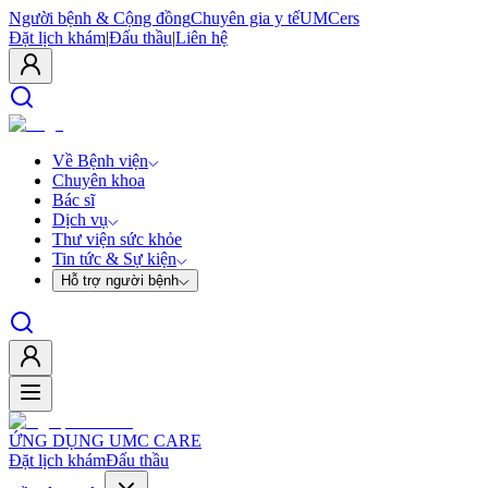
Người bệnh & Cộng đồng
Chuyên gia y tế
UMCers
Đặt lịch khám
|
Đấu thầu
|
Liên hệ
Về Bệnh viện
Chuyên khoa
Bác sĩ
Dịch vụ
Thư viện sức khỏe
Tin tức & Sự kiện
Hỗ trợ người bệnh
ỨNG DỤNG UMC CARE
Đặt lịch khám
Đấu thầu