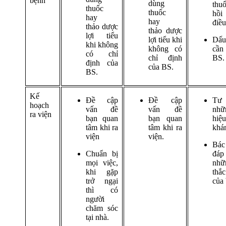
bệnh
dùng
thu
thuốc
thuốc
hồ
hay
hay
điều
thảo dược
thảo dược
lợi tiểu
lợi tiểu khi
Dấ
khi không
không có
cầ
có chỉ
chỉ định
BS.
định của
của BS.
BS.
Kế
Đề cập
Đề cập
Tư
hoạch
vấn đề
vấn đề
nhữ
ra viện
bạn quan
bạn quan
hiệu
tâm khi ra
tâm khi ra
khá
viện
viện.
Bác 
Chuẩn bị
đáp
mọi việc,
n
khi gặp
th
trở ngại
của 
thì có
người
chăm sóc
tại nhà.