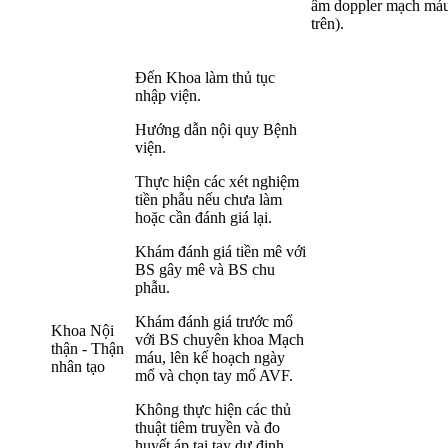
âm doppler mạch máu
trên).
Đến Khoa làm thủ tục
nhập viện.
Hướng dẫn nội quy Bệnh
viện.
Thực hiện các xét nghiệm
tiền phẫu nếu chưa làm
hoặc cần đánh giá lại.
Khám đánh giá tiền mê với
BS gây mê và BS chu
phẫu.
Khám đánh giá trước mổ
Khoa Nội
với BS chuyên khoa Mạch
thận
- Thận
máu, lên kế hoạch ngày
nhân tạo
mổ và chọn tay mổ AVF.
Không thực hiện các thủ
thuật tiêm truyền và đo
huyết áp tại tay dự định