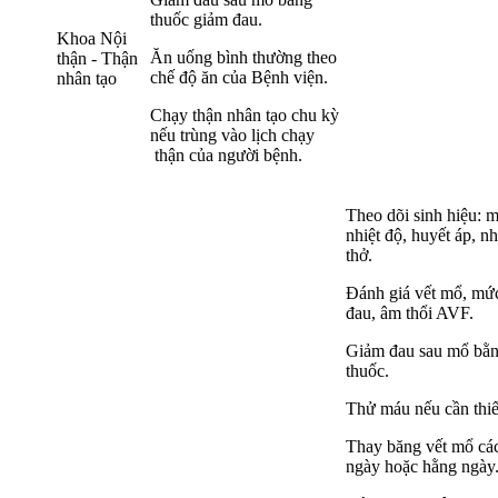
thuốc giảm đau.
Khoa Nội
Ăn uống bình thường theo
thận - Thận
chế độ ăn của Bệnh viện.
nhân tạo
Chạy thận nhân tạo chu kỳ
nếu trùng vào lịch chạy
thận của người bệnh.
Theo dõi sinh hiệu: 
nhiệt độ, huyết áp, nh
thở.
Đánh giá vết mổ, mứ
đau, âm thổi AVF.
Giảm đau sau mổ bằ
thuốc.
Thử máu nếu cần thiế
Thay băng vết mổ cá
ngày hoặc hằng ngày