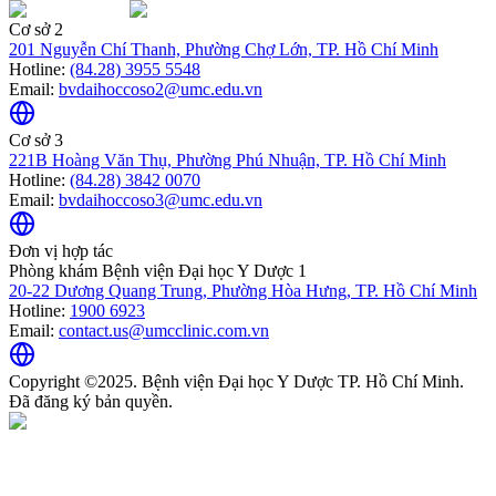
Cơ sở 2
201 Nguyễn Chí Thanh, Phường Chợ Lớn, TP. Hồ Chí Minh
Hotline:
(84.28) 3955 5548
Email:
bvdaihoccoso2@umc.edu.vn
Cơ sở 3
221B Hoàng Văn Thụ, Phường Phú Nhuận, TP. Hồ Chí Minh
Hotline:
(84.28) 3842 0070
Email:
bvdaihoccoso3@umc.edu.vn
Đơn vị hợp tác
Phòng khám Bệnh viện Đại học Y Dược 1
20-22 Dương Quang Trung, Phường Hòa Hưng, TP. Hồ Chí Minh
Hotline:
1900 6923
Email:
contact.us@umcclinic.com.vn
Copyright ©2025. Bệnh viện Đại học Y Dược TP. Hồ Chí Minh.
Đã đăng ký bản quyền.