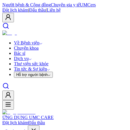
Người bệnh & Cộng đồng
Chuyên gia y tế
UMCers
Đặt lịch khám
|
Đấu thầu
|
Liên hệ
Về Bệnh viện
Chuyên khoa
Bác sĩ
Dịch vụ
Thư viện sức khỏe
Tin tức & Sự kiện
Hỗ trợ người bệnh
ỨNG DỤNG UMC CARE
Đặt lịch khám
Đấu thầu