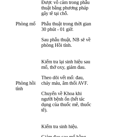
Được vô cảm trong phẫu
thuật bằng phương pháp
gây tê tại chỗ.
Phòng mổ
Phẫu thuật trong thời gian
30 phút - 01 giờ.
Sau phẫu thuật, NB sẽ về
phòng Hồi tỉnh.
Kiểm tra lại sinh hiệu sau
mổ, thở oxy, giảm đau.
Theo dõi vết mổ: đau,
Phòng hồi
chảy máu, âm thổi AVF.
tỉnh
Chuyển về Khoa khi
người bệnh ổn (hết tác
dụng của thuốc mê, thuốc
tê).
Kiểm tra sinh hiệu.
Giảm đau sau mổ bằng