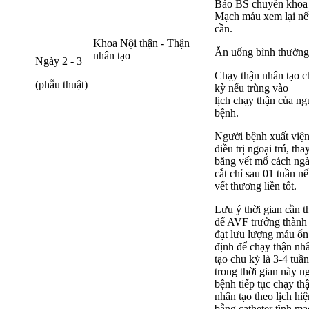
Báo BS chuyên khoa
Mạch máu xem lại nế
cần.
Khoa Nội thận - Thận
Ăn uống bình thường
nhân tạo
Ngày 2 - 3
Chạy thận nhân tạo c
(phẫu thuật)
kỳ nếu trùng vào
lịch chạy thận của ng
bệnh.
Người bệnh xuất việ
điều trị ngoại trú, tha
băng vết mổ cách ngà
cắt chỉ sau 01 tuần n
vết thương liền tốt.
Lưu ý thời gian cần th
để AVF trưởng thành
đạt lưu lượng máu ổn
định để chạy thận nh
tạo chu kỳ là 3-4 tuần
trong thời gian này n
bệnh tiếp tục chạy th
nhân tạo theo lịch hiệ
bằng catheter tĩnh mạ