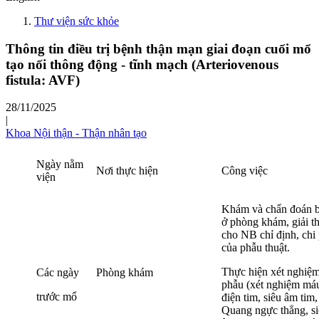
Thư viện sức khỏe
Thông tin điều trị bệnh thận mạn giai đoạn cuối mổ
tạo nối thông động - tĩnh mạch (Arteriovenous
fistula: AVF)
28/11/2025
|
Khoa Nội thận - Thận nhân tạo
Ngày nằm
Nơi thực hiện
Công việc
viện
Khám và chẩn đoán 
ở phòng khám, giải t
cho NB chỉ định, chi 
của phẫu thuật.
Thực hiện xét nghiệm
Các ngày
Phòng khám
phẫu (xét nghiệm má
trước mổ
điện tim, siêu âm tim
Quang ngực thẳng, s