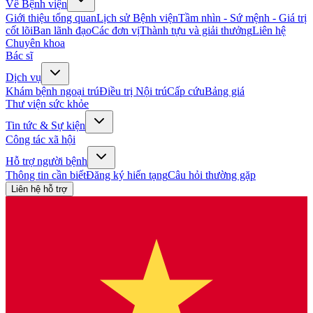
Về Bệnh viện
Giới thiệu tổng quan
Lịch sử Bệnh viện
Tầm nhìn - Sứ mệnh - Giá trị
cốt lõi
Ban lãnh đạo
Các đơn vị
Thành tựu và giải thưởng
Liên hệ
Chuyên khoa
Bác sĩ
Dịch vụ
Khám bệnh ngoại trú
Điều trị Nội trú
Cấp cứu
Bảng giá
Thư viện sức khỏe
Tin tức & Sự kiện
Công tác xã hội
Hỗ trợ người bệnh
Thông tin cần biết
Đăng ký hiến tạng
Câu hỏi thường gặp
Liên hệ hỗ trợ