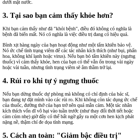
dưới mặt nước.
3. Tại sao bạn cảm thấy khỏe hơn?
Khi bạn cảm thấy như đã "khỏi bệnh", điều đó không có nghĩa là
bệnh đã biến mất. Nó có nghĩa là việc điều trị đang có hiệu quả.
Bình xịt hàng ngày của bạn hoạt động như một tấm khiên bảo vệ.
Nó ức chế tình trạng viêm để các tác nhân kích thích (như bụi, phấn
hoa, không khí lạnh hoặc virus). Nếu bạn bỏ tấm khiên này (ngưng
thuốc) vì cảm thấy khỏe, hen
của bạn
có thể vẫn
ổn trong vài ngày
hoặc vài tuần, nhưng tình trạng viêm sẽ âm thầm trở lại.
4. Rủi ro khi tự ý ngưng thuốc
Nếu bạn dừng thuốc dự phòng mà không có chỉ định của bác sĩ,
bạn đang tự đặt mình vào các
rủi ro. Khi k
hông còn tác dụng ức chế
của thuốc, đường thở của bạn trở nên quá mẫn cảm. Một tác nhân
kích thích vốn dĩ vô hại vào tuần trước (như thay đổi thời tiết hoặc
cảm cúm nhẹ) giờ đây có thể bất ngờ gây ra một cơn hen kịch phát
nặng nề, thậm chí đe dọa tính mạng.
5. Cách an toàn: "Giảm bậc điều trị"