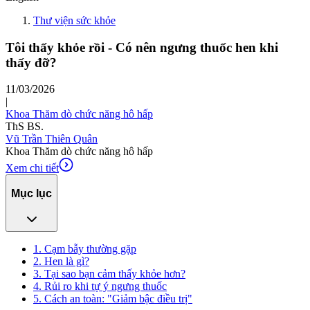
Thư viện sức khỏe
Tôi thấy khỏe rồi - Có nên ngưng thuốc hen khi
thấy đỡ?
11/03/2026
|
Khoa Thăm dò chức năng hô hấp
ThS BS.
Vũ Trần Thiên Quân
Khoa Thăm dò chức năng hô hấp
Xem chi tiết
Mục lục
1. Cạm bẫy thường gặp
2. Hen là gì?
3. Tại sao bạn cảm thấy khỏe hơn?
4. Rủi ro khi tự ý ngưng thuốc
5. Cách an toàn: "Giảm bậc điều trị"