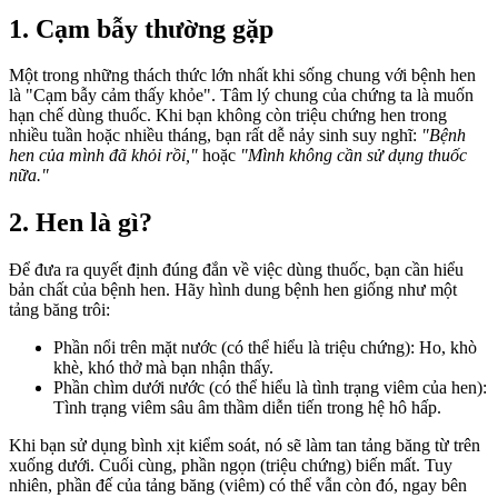
1. Cạm bẫy thường gặp
Một trong những thách thức lớn nhất khi sống chung với bệnh hen
là "Cạm bẫy cảm thấy khỏe". Tâm lý chung của chứng
ta
là muốn
hạn chế dùng thuốc. Khi bạn không
còn triệu chứng hen
trong
nhiều tuần hoặc nhiều tháng, bạn rất dễ nảy sinh suy nghĩ:
"Bệnh
hen của mình đã khỏi rồi,"
hoặc
"Mình không cần sử
dụng thuốc
nữa."
2. Hen là gì?
Để đưa ra quyết định đúng đắn về việc dùng thuốc, bạn cần hiểu
bản chất của bệnh hen.
Hãy hình dung bệnh hen giống như một
tảng băng trôi:
Phần nổi trên mặt nước (có
thể hiểu là t
riệu chứng): Ho, khò
khè, khó thở mà bạn nhận thấy.
Phần chìm dưới nước (có
thể hiểu là tình trạng v
iêm
của hen
):
Tình trạng viêm sâu
âm thầm diễn tiến trong hệ hô hấp
.
Khi bạn sử dụng bình xịt kiểm soát, nó sẽ làm tan tảng băng từ trên
xuống dưới
. Cuối cùng, phần ngọn (triệu chứng) biến mất. Tuy
nhiên, phần đế của tảng băng (viêm) có thể vẫn còn đó, ngay bên