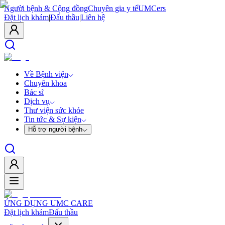
Người bệnh & Cộng đồng
Chuyên gia y tế
UMCers
Đặt lịch khám
|
Đấu thầu
|
Liên hệ
Về Bệnh viện
Chuyên khoa
Bác sĩ
Dịch vụ
Thư viện sức khỏe
Tin tức & Sự kiện
Hỗ trợ người bệnh
ỨNG DỤNG UMC CARE
Đặt lịch khám
Đấu thầu