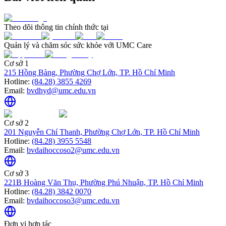
Theo dõi thông tin chính thức tại
Quản lý và chăm sóc sức khỏe với UMC Care
Cơ sở 1
215 Hồng Bàng, Phường Chợ Lớn, TP. Hồ Chí Minh
Hotline:
(84.28) 3855 4269
Email:
bvdhyd@umc.edu.vn
Cơ sở 2
201 Nguyễn Chí Thanh, Phường Chợ Lớn, TP. Hồ Chí Minh
Hotline:
(84.28) 3955 5548
Email:
bvdaihoccoso2@umc.edu.vn
Cơ sở 3
221B Hoàng Văn Thụ, Phường Phú Nhuận, TP. Hồ Chí Minh
Hotline:
(84.28) 3842 0070
Email:
bvdaihoccoso3@umc.edu.vn
Đơn vị hợp tác