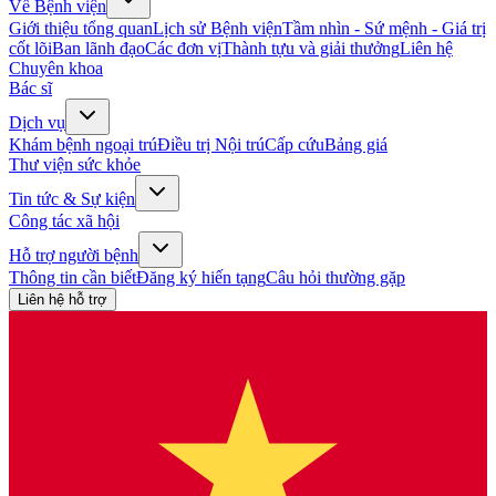
Về Bệnh viện
Giới thiệu tổng quan
Lịch sử Bệnh viện
Tầm nhìn - Sứ mệnh - Giá trị
cốt lõi
Ban lãnh đạo
Các đơn vị
Thành tựu và giải thưởng
Liên hệ
Chuyên khoa
Bác sĩ
Dịch vụ
Khám bệnh ngoại trú
Điều trị Nội trú
Cấp cứu
Bảng giá
Thư viện sức khỏe
Tin tức & Sự kiện
Công tác xã hội
Hỗ trợ người bệnh
Thông tin cần biết
Đăng ký hiến tạng
Câu hỏi thường gặp
Liên hệ hỗ trợ