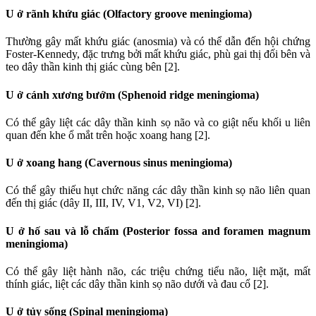
U ở rãnh khứu giác (Olfactory groove meningioma)
Thường gây mất khứu giác (anosmia) và có thể dẫn đến hội chứng
Foster-Kennedy, đặc trưng bởi mất khứu giác, phù gai thị đối bên và
teo dây thần kinh thị giác cùng bên [2].
U ở cánh xương bướm (Sphenoid ridge meningioma)
Có thể gây liệt các dây thần kinh sọ não và co giật nếu khối u liên
quan đến khe ổ mắt trên hoặc xoang hang [2].
U ở xoang hang (Cavernous sinus meningioma)
Có thể gây thiếu hụt chức năng các dây thần kinh sọ não liên quan
đến thị giác (dây II, III, IV, V1, V2, VI) [2].
U ở hố sau và lỗ chẩm (Posterior fossa and foramen magnum
meningioma)
Có thể gây liệt hành não, các triệu chứng tiểu não, liệt mặt, mất
thính giác, liệt các dây thần kinh sọ não dưới và đau cổ [2].
U ở tủy sống (Spinal meningioma)