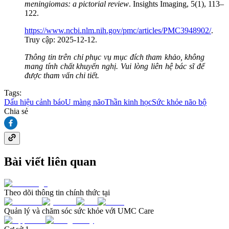
meningiomas: a pictorial review
. Insights Imaging, 5(1), 113–
122.
https://www.ncbi.nlm.nih.gov/pmc/articles/PMC3948902/
.
Truy cập: 2025-12-12.
Thông tin trên chỉ phục vụ mục đích tham khảo, không
mang tính chất khuyến nghị. Vui lòng liên hệ bác sĩ để
được tham vấn chi tiết.
Tags:
Dấu hiệu cảnh báo
U màng não
Thần kinh học
Sức khỏe não bộ
Chia sẻ
Bài viết liên quan
Theo dõi thông tin chính thức tại
Quản lý và chăm sóc sức khỏe với UMC Care