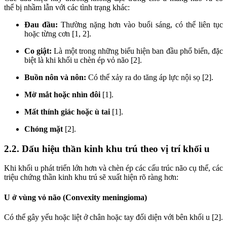
thể bị nhầm lẫn với các tình trạng khác:
Đau đầu:
Thường nặng hơn vào buổi sáng, có thể liên tục
hoặc từng cơn [1, 2].
Co giật:
Là một trong những biểu hiện ban đầu phổ biến, đặc
biệt là khi khối u chèn ép vỏ não [2].
Buồn nôn và nôn:
Có thể xảy ra do tăng áp lực nội sọ [2].
Mờ mắt hoặc nhìn đôi
[1].
Mất thính giác hoặc ù tai
[1].
Chóng mặt
[2].
2.2. Dấu hiệu thần kinh khu trú theo vị trí khối u
Khi khối u phát triển lớn hơn và chèn ép các cấu trúc não cụ thể, các
triệu chứng thần kinh khu trú sẽ xuất hiện rõ ràng hơn:
U ở vùng vỏ não (Convexity meningioma)
Có thể gây yếu hoặc liệt ở chân hoặc tay đối diện với bên khối u [2].