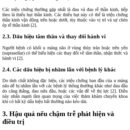
Các triệu chứng thường gặp nhất là đau và đau rễ thần kinh, tiếp
theo là thiếu hụt thần kinh. Các thiếu hụt này có thể là triệu chứng
thần kinh vận động trên hoặc dưới, tùy thuộc vào vị trí và sự chèn
ép rễ thần kinh [2].
2.3. Dấu hiệu tâm thần và thay đổi hành vi
Người bệnh có khối u màng não ở vùng thùy trán hoặc trên yên
(suprasellar) có thể biểu hiện các thay đổi về tâm thần, nhận thức và
hành vi [2].
2.4. Các dấu hiệu bị nhầm lẫn với bệnh lý khác
Do tính chất không đặc hiệu, các triệu chứng ban đầu của u màng
não dễ bị nhầm lẫn với các bệnh lý thông thường khác như đau đầu
do căng thẳng, đau nửa đầu, hoặc các vấn đề về thị lực [2]. Điều
này nhấn mạnh tầm quan trọng của việc thăm khám chuyên khoa
khi có bất kỳ dấu hiệu bất thường nào kéo dài.
3. Hậu quả nếu chậm trễ phát hiện và
điều trị