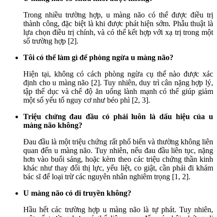
Trong nhiều trường hợp, u màng não có thể được điều trị
thành công, đặc biệt là khi được phát hiện sớm. Phẫu thuật là
lựa chọn điều trị chính, và có thể kết hợp với xạ trị trong một
số trường hợp [2].
Tôi có thể làm gì để phòng ngừa u màng não?
Hiện tại, không có cách phòng ngừa cụ thể nào được xác
định cho u màng não [2]. Tuy nhiên, duy trì cân nặng hợp lý,
tập thể dục và chế độ ăn uống lành mạnh có thể giúp giảm
một số yếu tố nguy cơ như béo phì [2, 3].
Triệu chứng đau đầu có phải luôn là dấu hiệu của u
màng não không?
Đau đầu là một triệu chứng rất phổ biến và thường không liên
quan đến u màng não. Tuy nhiên, nếu đau đầu liên tục, nặng
hơn vào buổi sáng, hoặc kèm theo các triệu chứng thần kinh
khác như thay đổi thị lực, yếu liệt, co giật, cần phải đi khám
bác sĩ để loại trừ các nguyên nhân nghiêm trọng [1, 2].
U màng não có di truyền không?
Hầu hết các trường hợp u màng não là tự phát. Tuy nhiên,