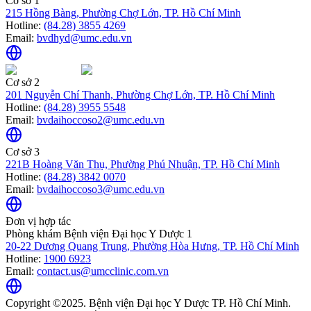
Cơ sở 1
215 Hồng Bàng, Phường Chợ Lớn, TP. Hồ Chí Minh
Hotline:
(84.28) 3855 4269
Email:
bvdhyd@umc.edu.vn
Cơ sở 2
201 Nguyễn Chí Thanh, Phường Chợ Lớn, TP. Hồ Chí Minh
Hotline:
(84.28) 3955 5548
Email:
bvdaihoccoso2@umc.edu.vn
Cơ sở 3
221B Hoàng Văn Thụ, Phường Phú Nhuận, TP. Hồ Chí Minh
Hotline:
(84.28) 3842 0070
Email:
bvdaihoccoso3@umc.edu.vn
Đơn vị hợp tác
Phòng khám Bệnh viện Đại học Y Dược 1
20-22 Dương Quang Trung, Phường Hòa Hưng, TP. Hồ Chí Minh
Hotline:
1900 6923
Email:
contact.us@umcclinic.com.vn
Copyright ©2025. Bệnh viện Đại học Y Dược TP. Hồ Chí Minh.