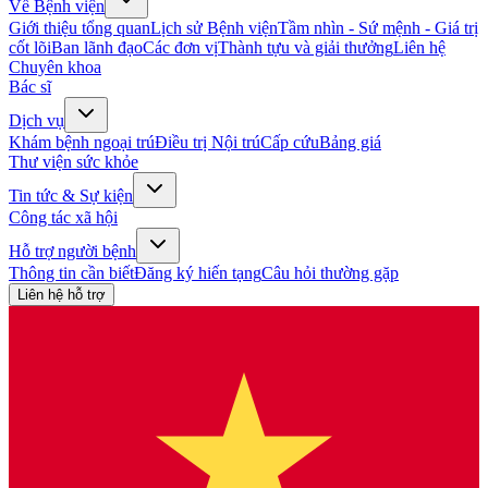
Về Bệnh viện
Giới thiệu tổng quan
Lịch sử Bệnh viện
Tầm nhìn - Sứ mệnh - Giá trị
cốt lõi
Ban lãnh đạo
Các đơn vị
Thành tựu và giải thưởng
Liên hệ
Chuyên khoa
Bác sĩ
Dịch vụ
Khám bệnh ngoại trú
Điều trị Nội trú
Cấp cứu
Bảng giá
Thư viện sức khỏe
Tin tức & Sự kiện
Công tác xã hội
Hỗ trợ người bệnh
Thông tin cần biết
Đăng ký hiến tạng
Câu hỏi thường gặp
Liên hệ hỗ trợ