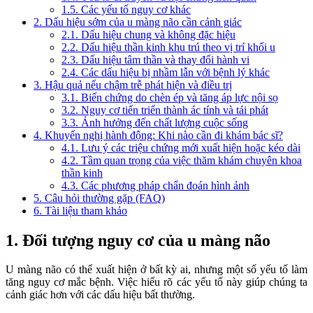
1.5. Các yếu tố nguy cơ khác
2. Dấu hiệu sớm của u màng não cần cảnh giác
2.1. Dấu hiệu chung và không đặc hiệu
2.2. Dấu hiệu thần kinh khu trú theo vị trí khối u
2.3. Dấu hiệu tâm thần và thay đổi hành vi
2.4. Các dấu hiệu bị nhầm lẫn với bệnh lý khác
3. Hậu quả nếu chậm trễ phát hiện và điều trị
3.1. Biến chứng do chèn ép và tăng áp lực nội sọ
3.2. Nguy cơ tiến triển thành ác tính và tái phát
3.3. Ảnh hưởng đến chất lượng cuộc sống
4. Khuyến nghị hành động: Khi nào cần đi khám bác sĩ?
4.1. Lưu ý các triệu chứng mới xuất hiện hoặc kéo dài
4.2. Tầm quan trọng của việc thăm khám chuyên khoa
thần kinh
4.3. Các phương pháp chẩn đoán hình ảnh
5. Câu hỏi thường gặp (FAQ)
6. Tài liệu tham khảo
1. Đối tượng nguy cơ của u màng não
U màng não có thể xuất hiện ở bất kỳ ai, nhưng một số yếu tố làm
tăng nguy cơ mắc bệnh. Việc hiểu rõ các yếu tố này giúp chúng ta
cảnh giác hơn với các dấu hiệu bất thường.