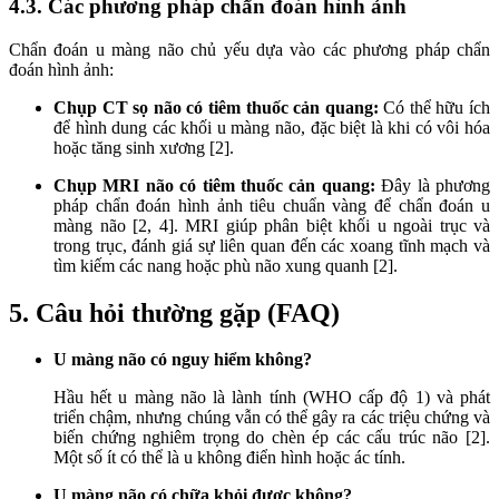
4.3. Các phương pháp chẩn đoán hình ảnh
Chẩn đoán u màng não chủ yếu dựa vào các phương pháp chẩn
đoán hình ảnh:
Chụp CT sọ não có tiêm thuốc cản quang:
Có thể hữu ích
để hình dung các khối u màng não, đặc biệt là khi có vôi hóa
hoặc tăng sinh xương [2].
Chụp MRI não có tiêm thuốc cản quang:
Đây là phương
pháp chẩn đoán hình ảnh tiêu chuẩn vàng để chẩn đoán u
màng não [2, 4]. MRI giúp phân biệt khối u ngoài trục và
trong trục, đánh giá sự liên quan đến các xoang tĩnh mạch và
tìm kiếm các nang hoặc phù não xung quanh [2].
5. Câu hỏi thường gặp (FAQ)
U màng não có nguy hiểm không?
Hầu hết u màng não là lành tính (WHO cấp độ 1) và phát
triển chậm, nhưng chúng vẫn có thể gây ra các triệu chứng và
biến chứng nghiêm trọng do chèn ép các cấu trúc não [2].
Một số ít có thể là u không điển hình hoặc ác tính.
U màng não có chữa khỏi được không?