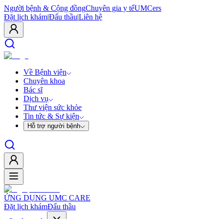
Người bệnh & Cộng đồng
Chuyên gia y tế
UMCers
Đặt lịch khám
|
Đấu thầu
|
Liên hệ
Về Bệnh viện
Chuyên khoa
Bác sĩ
Dịch vụ
Thư viện sức khỏe
Tin tức & Sự kiện
Hỗ trợ người bệnh
ỨNG DỤNG UMC CARE
Đặt lịch khám
Đấu thầu