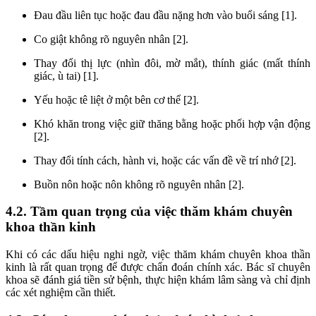
Đau đầu liên tục hoặc đau đầu nặng hơn vào buổi sáng [1].
Co giật không rõ nguyên nhân [2].
Thay đổi thị lực (nhìn đôi, mờ mắt), thính giác (mất thính
giác, ù tai) [1].
Yếu hoặc tê liệt ở một bên cơ thể [2].
Khó khăn trong việc giữ thăng bằng hoặc phối hợp vận động
[2].
Thay đổi tính cách, hành vi, hoặc các vấn đề về trí nhớ [2].
Buồn nôn hoặc nôn không rõ nguyên nhân [2].
4.2. Tầm quan trọng của việc thăm khám chuyên
khoa thần kinh
Khi có các dấu hiệu nghi ngờ, việc thăm khám chuyên khoa thần
kinh là rất quan trọng để được chẩn đoán chính xác. Bác sĩ chuyên
khoa sẽ đánh giá tiền sử bệnh, thực hiện khám lâm sàng và chỉ định
các xét nghiệm cần thiết.