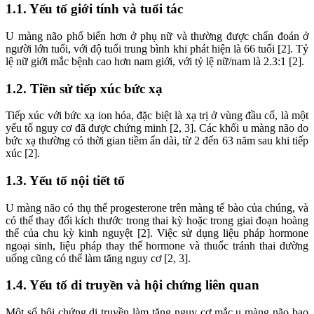
1.1. Yếu tố giới tính và tuổi tác
U màng não phổ biến hơn ở phụ nữ và thường được chẩn đoán ở
người lớn tuổi, với độ tuổi trung bình khi phát hiện là 66 tuổi [2]. Tỷ
lệ nữ giới mắc bệnh cao hơn nam giới, với tỷ lệ nữ/nam là 2.3:1 [2].
1.2. Tiền sử tiếp xúc bức xạ
Tiếp xúc với bức xạ ion hóa, đặc biệt là xạ trị ở vùng đầu cổ, là một
yếu tố nguy cơ đã được chứng minh [2, 3]. Các khối u màng não do
bức xạ thường có thời gian tiềm ẩn dài, từ 2 đến 63 năm sau khi tiếp
xúc [2].
1.3. Yếu tố nội tiết tố
U màng não có thụ thể progesterone trên màng tế bào của chúng, và
có thể thay đổi kích thước trong thai kỳ hoặc trong giai đoạn hoàng
thể của chu kỳ kinh nguyệt [2]. Việc sử dụng liệu pháp hormone
ngoại sinh, liệu pháp thay thế hormone và thuốc tránh thai đường
uống cũng có thể làm tăng nguy cơ [2, 3].
1.4. Yếu tố di truyền và hội chứng liên quan
Một số hội chứng di truyền làm tăng nguy cơ mắc u màng não bao