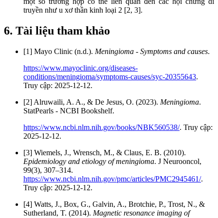
một số trường hợp có thể liên quan đến các hội chứng di
truyền như u xơ thần kinh loại 2 [2, 3].
6. Tài liệu tham khảo
[1] Mayo Clinic (n.d.).
Meningioma - Symptoms and causes
.
https://www.mayoclinic.org/diseases-
conditions/meningioma/symptoms-causes/syc-20355643
.
Truy cập: 2025-12-12.
[2] Alruwaili, A. A., & De Jesus, O. (2023).
Meningioma
.
StatPearls - NCBI Bookshelf.
https://www.ncbi.nlm.nih.gov/books/NBK560538/
. Truy cập:
2025-12-12.
[3] Wiemels, J., Wrensch, M., & Claus, E. B. (2010).
Epidemiology and etiology of meningioma
. J Neurooncol,
99(3), 307–314.
https://www.ncbi.nlm.nih.gov/pmc/articles/PMC2945461/
.
Truy cập: 2025-12-12.
[4] Watts, J., Box, G., Galvin, A., Brotchie, P., Trost, N., &
Sutherland, T. (2014).
Magnetic resonance imaging of