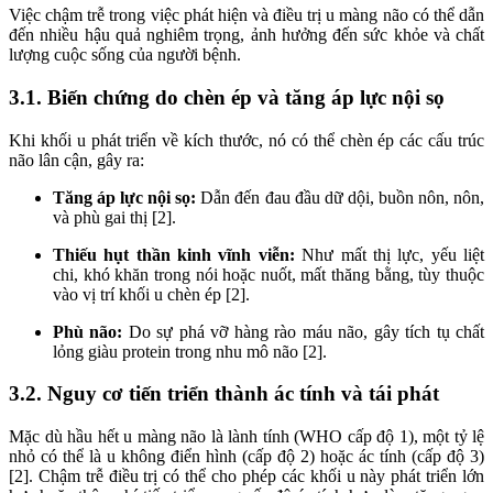
Việc chậm trễ trong việc phát hiện và điều trị u màng não có thể dẫn
đến nhiều hậu quả nghiêm trọng, ảnh hưởng đến sức khỏe và chất
lượng cuộc sống của người bệnh.
3.1. Biến chứng do chèn ép và tăng áp lực nội sọ
Khi khối u phát triển về kích thước, nó có thể chèn ép các cấu trúc
não lân cận, gây ra:
Tăng áp lực nội sọ:
Dẫn đến đau đầu dữ dội, buồn nôn, nôn,
và phù gai thị [2].
Thiếu hụt thần kinh vĩnh viễn:
Như mất thị lực, yếu liệt
chi, khó khăn trong nói hoặc nuốt, mất thăng bằng, tùy thuộc
vào vị trí khối u chèn ép [2].
Phù não:
Do sự phá vỡ hàng rào máu não, gây tích tụ chất
lỏng giàu protein trong nhu mô não [2].
3.2. Nguy cơ tiến triển thành ác tính và tái phát
Mặc dù hầu hết u màng não là lành tính (WHO cấp độ 1), một tỷ lệ
nhỏ có thể là u không điển hình (cấp độ 2) hoặc ác tính (cấp độ 3)
[2]. Chậm trễ điều trị có thể cho phép các khối u này phát triển lớn