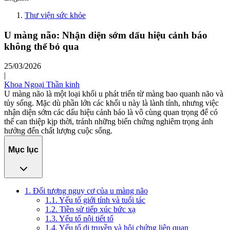
Thư viện sức khỏe
U màng não: Nhận diện sớm dấu hiệu cảnh báo
không thể bỏ qua
25/03/2026
|
Khoa Ngoại Thần kinh
U màng não là một loại khối u phát triển từ màng bao quanh não và
tủy sống. Mặc dù phần lớn các khối u này là lành tính, nhưng việc
nhận diện sớm các dấu hiệu cảnh báo là vô cùng quan trọng để có
thể can thiệp kịp thời, tránh những biến chứng nghiêm trọng ảnh
hưởng đến chất lượng cuộc sống.
Mục lục
1. Đối tượng nguy cơ của u màng não
1.1. Yếu tố giới tính và tuổi tác
1.2. Tiền sử tiếp xúc bức xạ
1.3. Yếu tố nội tiết tố
1.4. Yếu tố di truyền và hội chứng liên quan