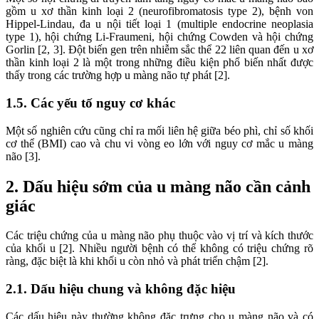
gồm u xơ thần kinh loại 2 (neurofibromatosis type 2), bệnh von
Hippel-Lindau, đa u nội tiết loại 1 (multiple endocrine neoplasia
type 1), hội chứng Li-Fraumeni, hội chứng Cowden và hội chứng
Gorlin [2, 3]. Đột biến gen trên nhiễm sắc thể 22 liên quan đến u xơ
thần kinh loại 2 là một trong những điều kiện phổ biến nhất được
thấy trong các trường hợp u màng não tự phát [2].
1.5. Các yếu tố nguy cơ khác
Một số nghiên cứu cũng chỉ ra mối liên hệ giữa béo phì, chỉ số khối
cơ thể (BMI) cao và chu vi vòng eo lớn với nguy cơ mắc u màng
não [3].
2. Dấu hiệu sớm của u màng não cần cảnh
giác
Các triệu chứng của u màng não phụ thuộc vào vị trí và kích thước
của khối u [2]. Nhiều người bệnh có thể không có triệu chứng rõ
ràng, đặc biệt là khi khối u còn nhỏ và phát triển chậm [2].
2.1. Dấu hiệu chung và không đặc hiệu
Các dấu hiệu này thường không đặc trưng cho u màng não và có