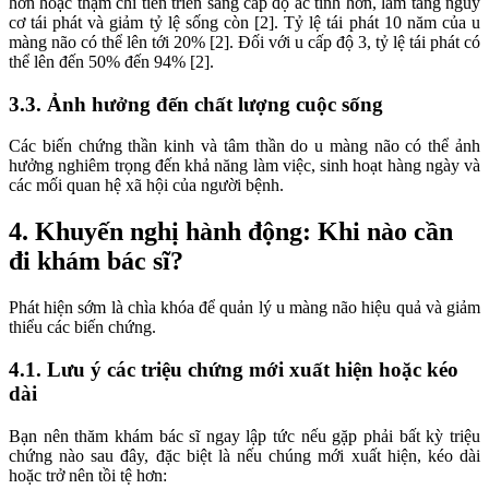
hơn hoặc thậm chí tiến triển sang cấp độ ác tính hơn, làm tăng nguy
cơ tái phát và giảm tỷ lệ sống còn [2]. Tỷ lệ tái phát 10 năm của u
màng não có thể lên tới 20% [2]. Đối với u cấp độ 3, tỷ lệ tái phát có
thể lên đến 50% đến 94% [2].
3.3. Ảnh hưởng đến chất lượng cuộc sống
Các biến chứng thần kinh và tâm thần do u màng não có thể ảnh
hưởng nghiêm trọng đến khả năng làm việc, sinh hoạt hàng ngày và
các mối quan hệ xã hội của người bệnh.
4. Khuyến nghị hành động: Khi nào cần
đi khám bác sĩ?
Phát hiện sớm là chìa khóa để quản lý u màng não hiệu quả và giảm
thiểu các biến chứng.
4.1. Lưu ý các triệu chứng mới xuất hiện hoặc kéo
dài
Bạn nên thăm khám bác sĩ ngay lập tức nếu gặp phải bất kỳ triệu
chứng nào sau đây, đặc biệt là nếu chúng mới xuất hiện, kéo dài
hoặc trở nên tồi tệ hơn: