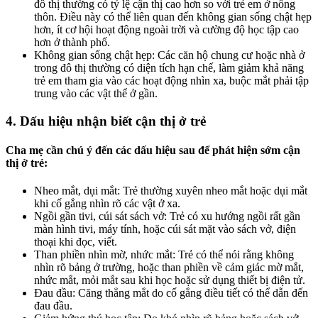
đô thị thường có tỷ lệ cận thị cao hơn so với trẻ em ở nông
thôn. Điều này có thể liên quan đến không gian sống chật hẹp
hơn, ít cơ hội hoạt động ngoài trời và cường độ học tập cao
hơn ở thành phố.
Không gian sống chật hẹp: Các căn hộ chung cư hoặc nhà ở
trong đô thị thường có diện tích hạn chế, làm giảm khả năng
trẻ em tham gia vào các hoạt động nhìn xa, buộc mắt phải tập
trung vào các vật thể ở gần.
4. Dấu hiệu nhận biết cận thị ở trẻ
Cha mẹ cần chú ý đến các dấu hiệu sau để phát hiện sớm cận
thị ở trẻ:
Nheo mắt, dụi mắt: Trẻ thường xuyên nheo mắt hoặc dụi mắt
khi cố gắng nhìn rõ các vật ở xa.
Ngồi gần tivi, cúi sát sách vở: Trẻ có xu hướng ngồi rất gần
màn hình tivi, máy tính, hoặc cúi sát mặt vào sách vở, điện
thoại khi đọc, viết.
Than phiền nhìn mờ, nhức mắt: Trẻ có thể nói rằng không
nhìn rõ bảng ở trường, hoặc than phiền về cảm giác mờ mắt,
nhức mắt, mỏi mắt sau khi học hoặc sử dụng thiết bị điện tử.
Đau đầu: Căng thẳng mắt do cố gắng điều tiết có thể dẫn đến
đau đầu.