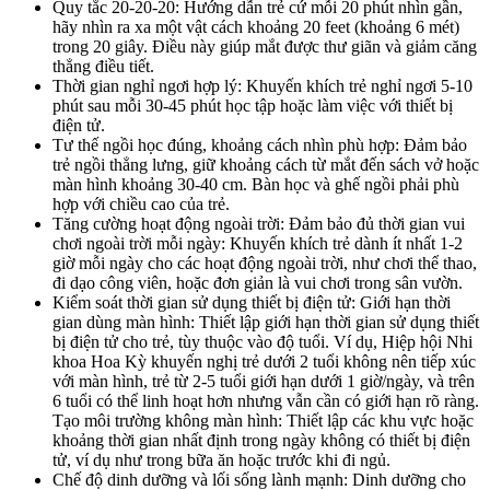
Quy tắc 20-20-20: Hướng dẫn trẻ cứ mỗi 20 phút nhìn gần,
hãy nhìn ra xa một vật cách khoảng 20 feet (khoảng 6 mét)
trong 20 giây. Điều này giúp mắt được thư giãn và giảm căng
thẳng điều tiết.
Thời gian nghỉ ngơi hợp lý: Khuyến khích trẻ nghỉ ngơi 5-10
phút sau mỗi 30-45 phút học tập hoặc làm việc với thiết bị
điện tử.
Tư thế ngồi học đúng, khoảng cách nhìn phù hợp: Đảm bảo
trẻ ngồi thẳng lưng, giữ khoảng cách từ mắt đến sách vở hoặc
màn hình khoảng 30-40 cm. Bàn học và ghế ngồi phải phù
hợp với chiều cao của trẻ.
Tăng cường hoạt động ngoài trời: Đảm bảo đủ thời gian vui
chơi ngoài trời mỗi ngày: Khuyến khích trẻ dành ít nhất 1-2
giờ mỗi ngày cho các hoạt động ngoài trời, như chơi thể thao,
đi dạo công viên, hoặc đơn giản là vui chơi trong sân vườn.
Kiểm soát thời gian sử dụng thiết bị điện tử: Giới hạn thời
gian dùng màn hình: Thiết lập giới hạn thời gian sử dụng thiết
bị điện tử cho trẻ, tùy thuộc vào độ tuổi. Ví dụ, Hiệp hội Nhi
khoa Hoa Kỳ khuyến nghị trẻ dưới 2 tuổi không nên tiếp xúc
với màn hình, trẻ từ 2-5 tuổi giới hạn dưới 1 giờ/ngày, và trên
6 tuổi có thể linh hoạt hơn nhưng vẫn cần có giới hạn rõ ràng.
Tạo môi trường không màn hình: Thiết lập các khu vực hoặc
khoảng thời gian nhất định trong ngày không có thiết bị điện
tử, ví dụ như trong bữa ăn hoặc trước khi đi ngủ.
Chế độ dinh dưỡng và lối sống lành mạnh: Dinh dưỡng cho