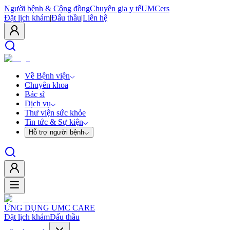
Người bệnh & Cộng đồng
Chuyên gia y tế
UMCers
Đặt lịch khám
|
Đấu thầu
|
Liên hệ
Về Bệnh viện
Chuyên khoa
Bác sĩ
Dịch vụ
Thư viện sức khỏe
Tin tức & Sự kiện
Hỗ trợ người bệnh
ỨNG DỤNG UMC CARE
Đặt lịch khám
Đấu thầu