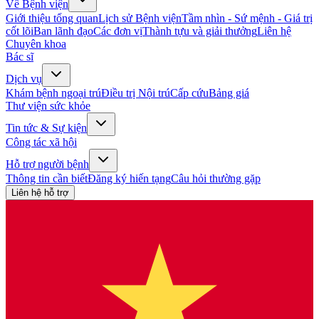
Về Bệnh viện
Giới thiệu tổng quan
Lịch sử Bệnh viện
Tầm nhìn - Sứ mệnh - Giá trị
cốt lõi
Ban lãnh đạo
Các đơn vị
Thành tựu và giải thưởng
Liên hệ
Chuyên khoa
Bác sĩ
Dịch vụ
Khám bệnh ngoại trú
Điều trị Nội trú
Cấp cứu
Bảng giá
Thư viện sức khỏe
Tin tức & Sự kiện
Công tác xã hội
Hỗ trợ người bệnh
Thông tin cần biết
Đăng ký hiến tạng
Câu hỏi thường gặp
Liên hệ hỗ trợ