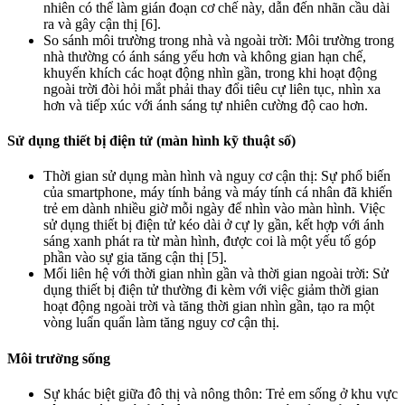
nhiên có thể làm gián đoạn cơ chế này, dẫn đến nhãn cầu dài
ra và gây cận thị [6].
So sánh môi trường trong nhà và ngoài trời: Môi trường trong
nhà thường có ánh sáng yếu hơn và không gian hạn chế,
khuyến khích các hoạt động nhìn gần, trong khi hoạt động
ngoài trời đòi hỏi mắt phải thay đổi tiêu cự liên tục, nhìn xa
hơn và tiếp xúc với ánh sáng tự nhiên cường độ cao hơn.
Sử dụng thiết bị điện tử (màn hình kỹ thuật số)
Thời gian sử dụng màn hình và nguy cơ cận thị: Sự phổ biến
của smartphone, máy tính bảng và máy tính cá nhân đã khiến
trẻ em dành nhiều giờ mỗi ngày để nhìn vào màn hình. Việc
sử dụng thiết bị điện tử kéo dài ở cự ly gần, kết hợp với ánh
sáng xanh phát ra từ màn hình, được coi là một yếu tố góp
phần vào sự gia tăng cận thị [5].
Mối liên hệ với thời gian nhìn gần và thời gian ngoài trời: Sử
dụng thiết bị điện tử thường đi kèm với việc giảm thời gian
hoạt động ngoài trời và tăng thời gian nhìn gần, tạo ra một
vòng luẩn quẩn làm tăng nguy cơ cận thị.
Môi trường sống
Sự khác biệt giữa đô thị và nông thôn: Trẻ em sống ở khu vực