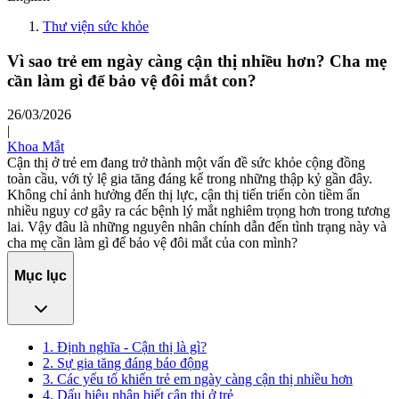
Thư viện sức khỏe
Vì sao trẻ em ngày càng cận thị nhiều hơn? Cha mẹ
cần làm gì để bảo vệ đôi mắt con?
26/03/2026
|
Khoa Mắt
Cận thị ở trẻ em đang trở thành một vấn đề sức khỏe cộng đồng
toàn cầu, với tỷ lệ gia tăng đáng kể trong những thập kỷ gần đây.
Không chỉ ảnh hưởng đến thị lực, cận thị tiến triển còn tiềm ẩn
nhiều nguy cơ gây ra các bệnh lý mắt nghiêm trọng hơn trong tương
lai. Vậy đâu là những nguyên nhân chính dẫn đến tình trạng này và
cha mẹ cần làm gì để bảo vệ đôi mắt của con mình?
Mục lục
1. Định nghĩa - Cận thị là gì?
2. Sự gia tăng đáng báo động
3. Các yếu tố khiến trẻ em ngày càng cận thị nhiều hơn
4. Dấu hiệu nhận biết cận thị ở trẻ