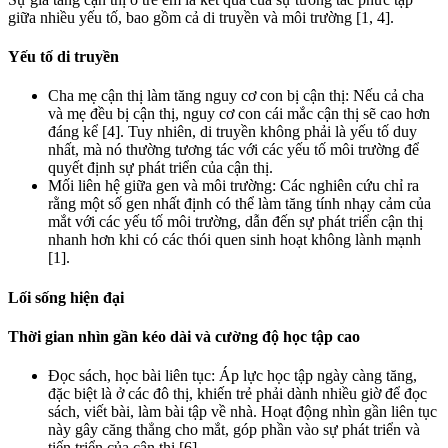
giữa nhiều yếu tố, bao gồm cả di truyền và môi trường [1, 4].
Yếu tố di truyền
Cha mẹ cận thị làm tăng nguy cơ con bị cận thị: Nếu cả cha
và mẹ đều bị cận thị, nguy cơ con cái mắc cận thị sẽ cao hơn
đáng kể [4]. Tuy nhiên, di truyền không phải là yếu tố duy
nhất, mà nó thường tương tác với các yếu tố môi trường để
quyết định sự phát triển của cận thị.
Mối liên hệ giữa gen và môi trường: Các nghiên cứu chỉ ra
rằng một số gen nhất định có thể làm tăng tính nhạy cảm của
mắt với các yếu tố môi trường, dẫn đến sự phát triển cận thị
nhanh hơn khi có các thói quen sinh hoạt không lành mạnh
[1].
Lối sống hiện đại
Thời gian nhìn gần kéo dài và cường độ học tập cao
Đọc sách, học bài liên tục: Áp lực học tập ngày càng tăng,
đặc biệt là ở các đô thị, khiến trẻ phải dành nhiều giờ để đọc
sách, viết bài, làm bài tập về nhà. Hoạt động nhìn gần liên tục
này gây căng thẳng cho mắt, góp phần vào sự phát triển và
tiến triển của cận thị [6].