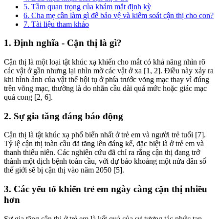
5. Tầm quan trọng của khám mắt định kỳ
6. Cha mẹ cần làm gì để bảo vệ và kiểm soát cận thị cho con?
7. Tài liệu tham khảo
1. Định nghĩa - Cận thị là gì?
Cận thị là một loại tật khúc xạ khiến cho mắt có khả năng nhìn rõ
các vật ở gần nhưng lại nhìn mờ các vật ở xa [1, 2]. Điều này xảy ra
khi hình ảnh của vật thể hội tụ ở phía trước võng mạc thay vì đúng
trên võng mạc, thường là do nhãn cầu dài quá mức hoặc giác mạc
quá cong [2, 6].
2. Sự gia tăng đáng báo động
Cận thị là tật khúc xạ phổ biến nhất ở trẻ em và người trẻ tuổi [7].
Tỷ lệ cận thị toàn cầu đã tăng lên đáng kể, đặc biệt là ở trẻ em và
thanh thiếu niên. Các nghiên cứu đã chỉ ra rằng cận thị đang trở
thành một dịch bệnh toàn cầu, với dự báo khoảng một nửa dân số
thế giới sẽ bị cận thị vào năm 2050 [5].
3. Các yếu tố khiến trẻ em ngày càng cận thị nhiều
hơn
Sự gia tăng cận thị ở trẻ em là kết quả của sự tương tác phức tạp