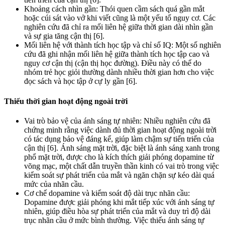
Khoảng cách nhìn gần: Thói quen cầm sách quá gần mắt
hoặc cúi sát vào vở khi viết cũng là một yếu tố nguy cơ. Các
nghiên cứu đã chỉ ra mối liên hệ giữa thời gian dài nhìn gần
và sự gia tăng cận thị [6].
Mối liên hệ với thành tích học tập và chỉ số IQ: Một số nghiên
cứu đã ghi nhận mối liên hệ giữa thành tích học tập cao và
nguy cơ cận thị (cận thị học đường). Điều này có thể do
nhóm trẻ học giỏi thường dành nhiều thời gian hơn cho việc
đọc sách và học tập ở cự ly gần [6].
Thiếu thời gian hoạt động ngoài trời
Vai trò bảo vệ của ánh sáng tự nhiên: Nhiều nghiên cứu đã
chứng minh rằng việc dành đủ thời gian hoạt động ngoài trời
có tác dụng bảo vệ đáng kể, giúp làm chậm sự tiến triển của
cận thị [6]. Ánh sáng mặt trời, đặc biệt là ánh sáng xanh trong
phổ mặt trời, được cho là kích thích giải phóng dopamine từ
võng mạc, một chất dẫn truyền thần kinh có vai trò trong việc
kiểm soát sự phát triển của mắt và ngăn chặn sự kéo dài quá
mức của nhãn cầu.
Cơ chế dopamine và kiểm soát độ dài trục nhãn cầu:
Dopamine được giải phóng khi mắt tiếp xúc với ánh sáng tự
nhiên, giúp điều hòa sự phát triển của mắt và duy trì độ dài
trục nhãn cầu ở mức bình thường. Việc thiếu ánh sáng tự