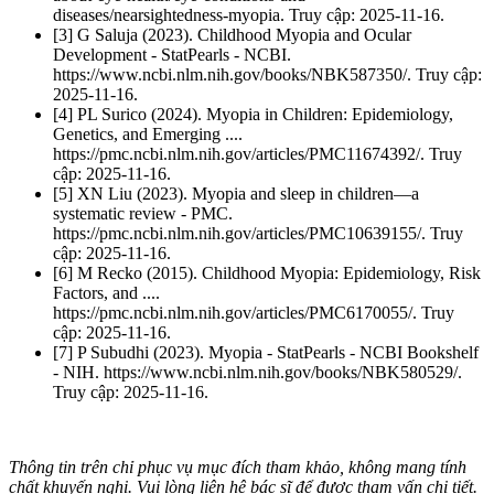
diseases/nearsightedness-myopia. Truy cập: 2025-11-16.
[3] G Saluja (2023). Childhood Myopia and Ocular
Development - StatPearls - NCBI.
https://www.ncbi.nlm.nih.gov/books/NBK587350/. Truy cập:
2025-11-16.
[4] PL Surico (2024). Myopia in Children: Epidemiology,
Genetics, and Emerging ....
https://pmc.ncbi.nlm.nih.gov/articles/PMC11674392/. Truy
cập: 2025-11-16.
[5] XN Liu (2023). Myopia and sleep in children—a
systematic review - PMC.
https://pmc.ncbi.nlm.nih.gov/articles/PMC10639155/. Truy
cập: 2025-11-16.
[6] M Recko (2015). Childhood Myopia: Epidemiology, Risk
Factors, and ....
https://pmc.ncbi.nlm.nih.gov/articles/PMC6170055/. Truy
cập: 2025-11-16.
[7] P Subudhi (2023). Myopia - StatPearls - NCBI Bookshelf
- NIH. https://www.ncbi.nlm.nih.gov/books/NBK580529/.
Truy cập: 2025-11-16.
Thông tin trên chỉ phục vụ mục đích tham khảo, không mang tính
chất khuyến nghị. Vui lòng liên hệ bác sĩ để được tham vấn chi tiết.