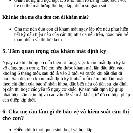
Giảm hứng thú học tập: Do khó nhìn rõ bảng hoặc sách vở,
trẻ có thể mất hứng thú học tập, điểm số giảm sút.
Khi nào cha mẹ cần đưa con đi khám mắt?
Cha mẹ nên đưa con đi khám mắt ngay lập tức nếu phát hiện
bất kỳ dấu hiệu nào của cận thị như đã nêu trên, hoặc nếu trẻ
than phiền về thị lực kém.
5. Tầm quan trọng của khám mắt định kỳ
Ngay cả khi không có dấu hiệu rõ ràng, việc khám mắt định kỳ là
vô cùng quan trọng. Trẻ em nên được khám mắt lần đầu tiên vào
khoảng 6 tháng tuổi, sau đó là vào 3 tuổi và trước khi bắt đầu đi
học. Sau đó, nên khám mắt định kỳ ít nhất mỗi năm một lần hoặc
theo chỉ định của bác sĩ nhãn khoa, đặc biệt nếu có tiền sử gia đình
bị cận thị hoặc các yếu tố nguy cơ khác. Khám mắt định kỳ giúp
phát hiện sớm cận thị và các vấn đề về mắt khác, từ đó có biện pháp
can thiệp kịp thời.
6. Cha mẹ cần làm gì để bảo vệ và kiểm soát cận thị
cho con?
Điều chỉnh thói quen sinh hoạt và học tập