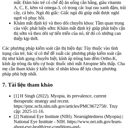
mắt: Đảm bảo trẻ có chế độ ăn uống cân bằng, giàu vitamin
A, C, E, kẽm và omega-3, có trong các loại rau xanh đậm, trái
cây, cá béo. Ngủ đủ giấc: Giấc ngủ đủ giúp mắt được nghỉ
ngơi và phục hồi.
Khám mắt định kỳ và theo dõi chuyên khoa: Tầm quan trọng
của việc phát hiện sớm: Khám mắt định kỳ giúp phát hiện cận
thị sớm và theo dõi sự tiến triển của nó, từ đó có những can
thiệp kịp thời.
Các phương pháp kiểm soát cận thị hiện đại: Tùy thuộc vào tình
trạng của trẻ, bác sĩ có thể đề xuất các phương pháp kiểm soát cận
thị như kính gọng chuyên biệt, kính áp tròng ban đêm Ortho-K,
kính áp tròng đa tiêu cự hoặc thuốc nhỏ mắt Atropine liều thấp. Cha
mẹ cần tham khảo ý kiến bác sĩ nhãn khoa để lựa chọn phương
pháp phù hợp nhất.
7. Tài liệu tham khảo
[1] H Singh (2022). Myopia, its prevalence, current
therapeutic strategy and recent.
https://pmc.ncbi.nlm.nih.gov/articles/PMC9672758/. Truy
cập: 2025-11-16.
[2] National Eye Institute (NIH). Nearsightedness (Myopia) |
National Eye Institute - NIH. https://www.nei.nih.gov/learn-
about-eye-health/eye-conditions-and-