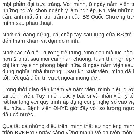
một phần đại trực tràng. Với mình, 8 ngày nằm viện t
những người chọn ngành y làm nghiệp. Khi viết những
cần, ánh mắt ấm áp, trấn an của BS Quốc Chương trước
mình sau phẫu thuật.
Nhớ cái dáng đứng, cái chắp tay sau lưng của BS trẻ 
đến thăm khám và dặn dò mình.
Nhớ các cô điều dưỡng trẻ trung, xinh đẹp mà lúc nào
hơn 2 phút sau mỗi cái nhấn chuông, tuân thủ nghiệp 
chị làm vệ sinh phòng bệnh nữa. 8 ngày nằm viện sau
đúng nghĩa "nhà thương". Sau khi xuất viện, mình đã h
tốt, kết quả điều trị vượt ngoài mong đợi.
Trong thời gian đến khám và nằm viện, mình hiểu được 
tại bệnh viện. Tuy nhiên, các y bác sĩ và nhân viên y
rất hài lòng với quy trình áp dụng công nghệ số vào 
lâu nữa... Bệnh viện ĐHYD giờ đây với số lượng người
đầu cả nước.
Qua tất cả những điều trên, mình thật sự nghiêng mì
triển BVĐHYD ngày càng vững mạnh về chuyên môn tro