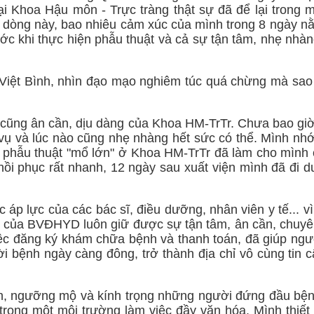
ại Khoa Hậu môn - Trực tràng thật sự đã để lại trong
 dòng này, bao nhiêu cảm xúc của mình trong 8 ngày 
 khi thực hiện phẫu thuật và cả sự tận tâm, nhẹ nhàng,
Việt Bình, nhìn đạo mạo nghiêm túc quá chừng mà sao t
 cũng ân cần, dịu dàng của Khoa HM-TrTr. Chưa bao gi
vụ và lúc nào cũng nhẹ nhàng hết sức có thể. Mình nhớ
 phẫu thuật "mổ lớn" ở Khoa HM-TrTr đã làm cho mình 
ồi phục rất nhanh, 12 ngày sau xuất viện mình đã đi d
áp lực của các bác sĩ, điều dưỡng, nhân viên y tế... 
 tế của BVĐHYD luôn giữ được sự tận tâm, ân cần, chuy
việc đăng ký khám chữa bệnh và thanh toán, đã giúp ngư
 bệnh ngày càng đông, trở thành địa chỉ vô cùng tin 
nh, ngưỡng mộ và kính trọng những người đứng đầu bệnh
ng một môi trường làm việc đầy văn hóa. Mình thiết