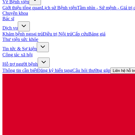
Về Bệnh viện
Giới thiệu tổng quan
Lịch sử Bệnh viện
Tầm nhìn - Sứ mệnh - Giá trị c
Chuyên khoa
Bác sĩ
Dịch vụ
Khám bệnh ngoại trú
Điều trị Nội trú
Cấp cứu
Bảng giá
Thư viện sức khỏe
Tin tức & Sự kiện
Công tác xã hội
Hỗ trợ người bệnh
Thông tin cần biết
Đăng ký hiến tạng
Câu hỏi thường gặp
Liên hệ hỗ t