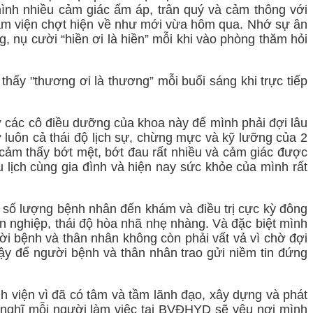
 mình nhiều cảm giác ấm áp, trân quý và cảm thông với
nằm viện chợt hiện về như mới vừa hôm qua. Nhớ sự ân
 nụ cười “hiền ơi là hiền” mỗi khi vào phòng thăm hỏi
hấy "thương ơi là thương” mỗi buổi sáng khi trực tiếp
ờ các cô điều dưỡng của khoa này để mình phải đợi lâu
 luôn cả thái độ lịch sự, chừng mực và kỹ lưỡng của 2
cảm thấy bớt mệt, bớt đau rất nhiều và cảm giác được
u lịch cùng gia đình và hiện nay sức khỏe của mình rất
vì số lượng bệnh nhân đến khám và điều trị cực kỳ đông
ên nghiệp, thái độ hòa nhã nhẹ nhàng. Và đặc biệt mình
ời bệnh và thân nhân không còn phải vất vả vì chờ đợi
cậy để người bệnh và thân nhân trao gửi niềm tin đứng
 viện vì đã có tâm và tầm lãnh đạo, xây dựng và phát
 nghĩ mỗi người làm việc tại BVĐHYD sẽ yêu nơi mình