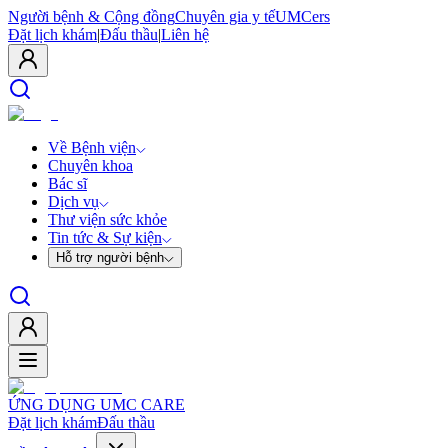
Người bệnh & Cộng đồng
Chuyên gia y tế
UMCers
Đặt lịch khám
|
Đấu thầu
|
Liên hệ
Về Bệnh viện
Chuyên khoa
Bác sĩ
Dịch vụ
Thư viện sức khỏe
Tin tức & Sự kiện
Hỗ trợ người bệnh
ỨNG DỤNG UMC CARE
Đặt lịch khám
Đấu thầu