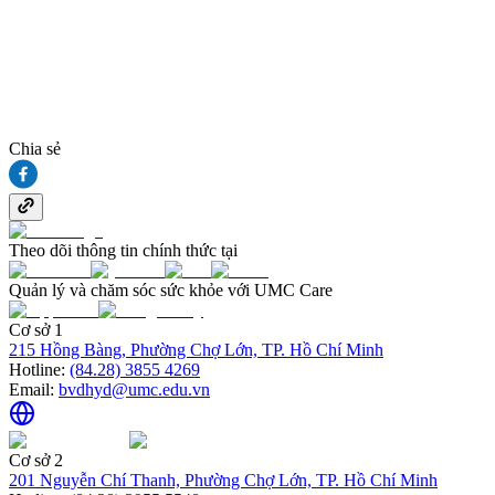
Chia sẻ
Theo dõi thông tin chính thức tại
Quản lý và chăm sóc sức khỏe với UMC Care
Cơ sở 1
215 Hồng Bàng, Phường Chợ Lớn, TP. Hồ Chí Minh
Hotline:
(84.28) 3855 4269
Email:
bvdhyd@umc.edu.vn
Cơ sở 2
201 Nguyễn Chí Thanh, Phường Chợ Lớn, TP. Hồ Chí Minh