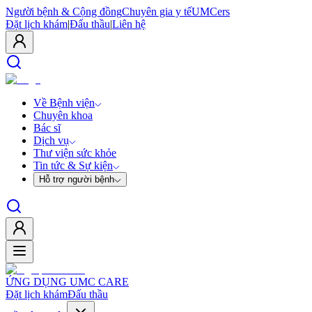
Người bệnh & Cộng đồng
Chuyên gia y tế
UMCers
Đặt lịch khám
|
Đấu thầu
|
Liên hệ
Về Bệnh viện
Chuyên khoa
Bác sĩ
Dịch vụ
Thư viện sức khỏe
Tin tức & Sự kiện
Hỗ trợ người bệnh
ỨNG DỤNG UMC CARE
Đặt lịch khám
Đấu thầu