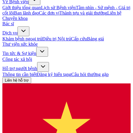
Về Bệnh viện
Giới thiệu tổng quan
Lịch sử Bệnh viện
Tầm nhìn - Sứ mệnh - Giá trị
cốt lõi
Ban lãnh đạo
Các đơn vị
Thành tựu và giải thưởng
Liên hệ
Chuyên khoa
Bác sĩ
Dịch vụ
Khám bệnh ngoại trú
Điều trị Nội trú
Cấp cứu
Bảng giá
Thư viện sức khỏe
Tin tức & Sự kiện
Công tác xã hội
Hỗ trợ người bệnh
Thông tin cần biết
Đăng ký hiến tạng
Câu hỏi thường gặp
Liên hệ hỗ trợ