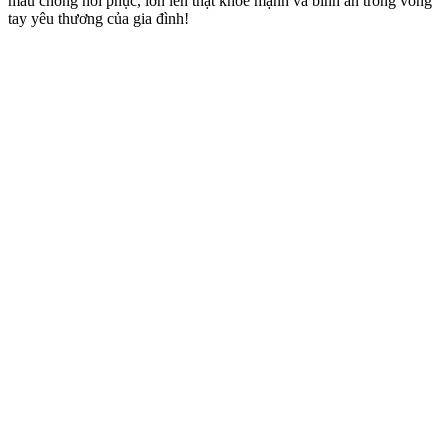
mau chóng hồi phục, lớn lên thật khỏe mạnh và bình an trong vòng
tay yêu thương của gia đình!