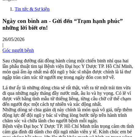
Tin tức & Sự kiện
Ngày con bình an - Gửi đến “Trạm hạnh phúc”
những lời biết ơn!
26/05/2026
|
Góc người bệnh
Sau chặng đường dài đồng hành cùng một chiến binh nhí qua hai
lần phẫu thuật tim tại Bệnh viện Đại học Y Dược TP. Hồ Chí Minh,
món quà ấm áp nhất mà đội ngũ y bác sĩ nhận được chính là lá thư
ngập tràn cảm xúc từ người mẹ trong ngày đón con trở về.
Lá thư ấy là những dòng chia sẻ rất thật, viết ra từ một trái tim vừa
đi qua những ngày tháng đầy nước mắt, âu lo và hy vọng. Có lẽ vì
được viết bằng tình mẫu tử thiêng liêng, từng câu chữ cứ thế chạm
đến người đọc một cách tự nhiên và xúc động nhất.
Những dòng sẻ chia giản dị này chính là món quà vô giá, tiếp thêm
động lực để đội ngũ y bác sĩ vững lòng bước tiếp trên hành trình
chăm sóc và chữa lành cho người bệnh mỗi ngày.
Bệnh viện Đại học Y Dược TP. Hồ Chí Minh trân trọng cảm ơn tình
cảm gia đình đã dành cho đội ngũ nhân viên y tế. Kính chúc em bé