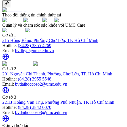
Theo dõi thông tin chính thức tại
Quản lý và chăm sóc sức khỏe với UMC Care
Cơ sở 1
215 Hồng Bàng, Phường Chợ Lớn, TP. Hồ Chí Minh
Hotline:
(84.28) 3855 4269
Email:
bvdhyd@umc.edu.vn
Cơ sở 2
201 Nguyễn Chí Thanh, Phường Chợ Lớn, TP. Hồ Chí Minh
Hotline:
(84.28) 3955 5548
Email:
bvdaihoccoso2@umc.edu.vn
Cơ sở 3
221B Hoàng Văn Thụ, Phường Phú Nhuận, TP. Hồ Chí Minh
Hotline:
(84.28) 3842 0070
Email:
bvdaihoccoso3@umc.edu.vn
Đơn vị hợp tác