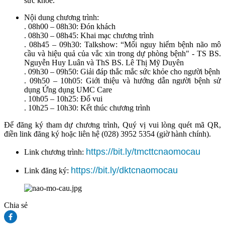
sức khoẻ.
Nội dung chương trình:
. 08h00 – 08h30: Đón khách
. 08h30 – 08h45: Khai mạc chương trình
. 08h45 – 09h30: Talkshow: “Mối nguy hiểm bệnh não mô
cầu và hiệu quả của vắc xin trong dự phòng bệnh" - TS BS.
Nguyễn Huy Luân và ThS BS. Lê Thị Mỹ Duyên
. 09h30 – 09h50: Giải đáp thắc mắc sức khỏe cho người bệnh
. 09h50 – 10h05: Giới thiệu và hướng dẫn người bệnh sử
dụng Ứng dụng UMC Care
. 10h05 – 10h25: Đố vui
. 10h25 – 10h30: Kết thúc chương trình
Để đăng ký tham dự chương trình, Quý vị vui lòng quét mã QR,
điền link đăng ký hoặc liên hệ (028) 3952 5354 (giờ hành chính).
https://bit.ly/tmcttcnaomocau
Link chương trình:
https://bit.ly/dktcnaomocau
Link đăng ký:
Chia sẻ