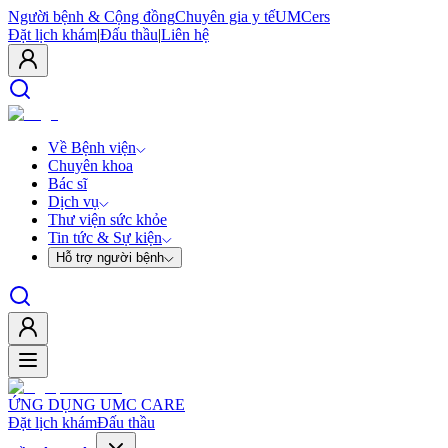
Người bệnh & Cộng đồng
Chuyên gia y tế
UMCers
Đặt lịch khám
|
Đấu thầu
|
Liên hệ
Về Bệnh viện
Chuyên khoa
Bác sĩ
Dịch vụ
Thư viện sức khỏe
Tin tức & Sự kiện
Hỗ trợ người bệnh
ỨNG DỤNG UMC CARE
Đặt lịch khám
Đấu thầu