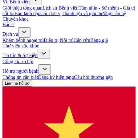
Về Bệnh viện
Giới thiệu tổng quan
Lịch sử Bệnh viện
Tầm nhìn - Sứ mệnh - Giá trị
cốt lõi
Ban lãnh đạo
Các đơn vị
Thành tựu và giải thưởng
Liên hệ
Chuyên khoa
Bác sĩ
Dịch vụ
Khám bệnh ngoại trú
Điều trị Nội trú
Cấp cứu
Bảng giá
Thư viện sức khỏe
Tin tức & Sự kiện
Công tác xã hội
Hỗ trợ người bệnh
Thông tin cần biết
Đăng ký hiến tạng
Câu hỏi thường gặp
Liên hệ hỗ trợ