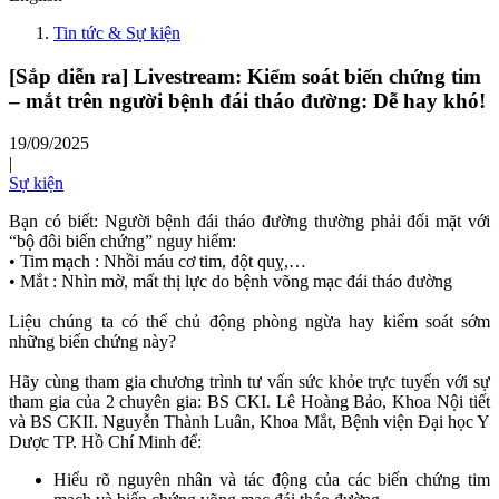
Tin tức & Sự kiện
[Sắp diễn ra] Livestream: Kiểm soát biến chứng tim
– mắt trên người bệnh đái tháo đường: Dễ hay khó!
19/09/2025
|
Sự kiện
Bạn có biết: Người bệnh đái tháo đường thường phải đối mặt với
“bộ đôi biến chứng” nguy hiểm:
• Tim mạch : Nhồi máu cơ tim, đột quỵ,…
• Mắt : Nhìn mờ, mất thị lực do bệnh võng mạc đái tháo đường
Liệu chúng ta có thể chủ động phòng ngừa hay kiểm soát sớm
những biến chứng này?
Hãy cùng tham gia chương trình tư vấn sức khỏe trực tuyến với sự
tham gia của 2 chuyên gia: BS CKI. Lê Hoàng Bảo, Khoa Nội tiết
và BS CKII. Nguyễn Thành Luân, Khoa Mắt, Bệnh viện Đại học Y
Dược TP. Hồ Chí Minh để:
Hiểu rõ nguyên nhân và tác động của các biến chứng tim