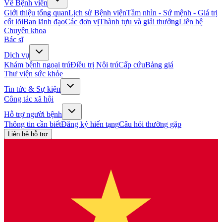
Về Bệnh viện
Giới thiệu tổng quan
Lịch sử Bệnh viện
Tầm nhìn - Sứ mệnh - Giá trị
cốt lõi
Ban lãnh đạo
Các đơn vị
Thành tựu và giải thưởng
Liên hệ
Chuyên khoa
Bác sĩ
Dịch vụ
Khám bệnh ngoại trú
Điều trị Nội trú
Cấp cứu
Bảng giá
Thư viện sức khỏe
Tin tức & Sự kiện
Công tác xã hội
Hỗ trợ người bệnh
Thông tin cần biết
Đăng ký hiến tạng
Câu hỏi thường gặp
Liên hệ hỗ trợ