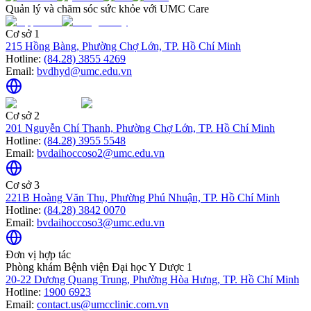
Quản lý và chăm sóc sức khỏe với UMC Care
Cơ sở 1
215 Hồng Bàng, Phường Chợ Lớn, TP. Hồ Chí Minh
Hotline:
(84.28) 3855 4269
Email:
bvdhyd@umc.edu.vn
Cơ sở 2
201 Nguyễn Chí Thanh, Phường Chợ Lớn, TP. Hồ Chí Minh
Hotline:
(84.28) 3955 5548
Email:
bvdaihoccoso2@umc.edu.vn
Cơ sở 3
221B Hoàng Văn Thụ, Phường Phú Nhuận, TP. Hồ Chí Minh
Hotline:
(84.28) 3842 0070
Email:
bvdaihoccoso3@umc.edu.vn
Đơn vị hợp tác
Phòng khám Bệnh viện Đại học Y Dược 1
20-22 Dương Quang Trung, Phường Hòa Hưng, TP. Hồ Chí Minh
Hotline:
1900 6923
Email:
contact.us@umcclinic.com.vn