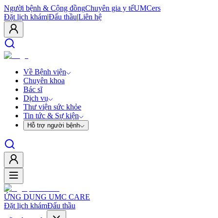
Người bệnh & Cộng đồng
Chuyên gia y tế
UMCers
Đặt lịch khám
|
Đấu thầu
|
Liên hệ
Về Bệnh viện
Chuyên khoa
Bác sĩ
Dịch vụ
Thư viện sức khỏe
Tin tức & Sự kiện
Hỗ trợ người bệnh
ỨNG DỤNG UMC CARE
Đặt lịch khám
Đấu thầu