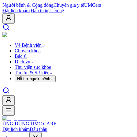
Người bệnh & Cộng đồng
Chuyên gia y tế
UMCers
Đặt lịch khám
|
Đấu thầu
|
Liên hệ
Về Bệnh viện
Chuyên khoa
Bác sĩ
Dịch vụ
Thư viện sức khỏe
Tin tức & Sự kiện
Hỗ trợ người bệnh
ỨNG DỤNG UMC CARE
Đặt lịch khám
Đấu thầu