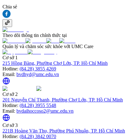
Chia sẻ
Theo dõi thông tin chính thức tại
Quản lý và chăm sóc sức khỏe với UMC Care
Cơ sở 1
215 Hồng Bàng, Phường Chợ Lớn, TP. Hồ Chí Minh
Hotline:
(84.28) 3855 4269
Email:
bvdhyd@umc.edu.vn
Cơ sở 2
201 Nguyễn Chí Thanh, Phường Chợ Lớn, TP. Hồ Chí Minh
Hotline:
(84.28) 3955 5548
Email:
bvdaihoccoso2@umc.edu.vn
Cơ sở 3
221B Hoàng Văn Thụ, Phường Phú Nhuận, TP. Hồ Chí Minh
Hotline:
(84.28) 3842 0070