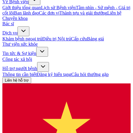
Về Bệnh viện
Giới thiệu tổng quan
Lịch sử Bệnh viện
Tầm nhìn - Sứ mệnh - Giá trị
cốt lõi
Ban lãnh đạo
Các đơn vị
Thành tựu và giải thưởng
Liên hệ
Chuyên khoa
Bác sĩ
Dịch vụ
Khám bệnh ngoại trú
Điều trị Nội trú
Cấp cứu
Bảng giá
Thư viện sức khỏe
Tin tức & Sự kiện
Công tác xã hội
Hỗ trợ người bệnh
Thông tin cần biết
Đăng ký hiến tạng
Câu hỏi thường gặp
Liên hệ hỗ trợ