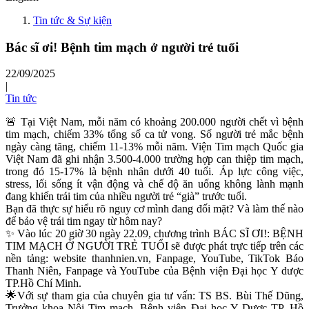
Tin tức & Sự kiện
Bác sĩ ơi! Bệnh tim mạch ở người trẻ tuổi
22/09/2025
|
Tin tức
🚨 Tại Việt Nam, mỗi năm có khoảng 200.000 người chết vì bệnh
tim mạch, chiếm 33% tổng số ca tử vong. Số người trẻ mắc bệnh
ngày càng tăng, chiếm 11-13% mỗi năm. Viện Tim mạch Quốc gia
Việt Nam đã ghi nhận 3.500-4.000 trường hợp can thiệp tim mạch,
trong đó 15-17% là bệnh nhân dưới 40 tuổi. Áp lực công việc,
stress, lối sống ít vận động và chế độ ăn uống không lành mạnh
đang khiến trái tim của nhiều người trẻ “già” trước tuổi.
Bạn đã thực sự hiểu rõ nguy cơ mình đang đối mặt? Và làm thế nào
để bảo vệ trái tim ngay từ hôm nay?
✨ Vào lúc 20 giờ 30 ngày 22.09, chương trình BÁC SĨ ƠI!: BỆNH
TIM MẠCH Ở NGƯỜI TRẺ TUỔI sẽ được phát trực tiếp trên các
nền tảng: website thanhnien.vn, Fanpage, YouTube, TikTok Báo
Thanh Niên, Fanpage và YouTube của Bệnh viện Đại học Y dược
TP.Hồ Chí Minh.
🌟Với sự tham gia của chuyên gia tư vấn: TS BS. Bùi Thế Dũng,
Trưởng khoa Nội Tim mạch, Bệnh viện Đại học Y Dược TP. Hồ