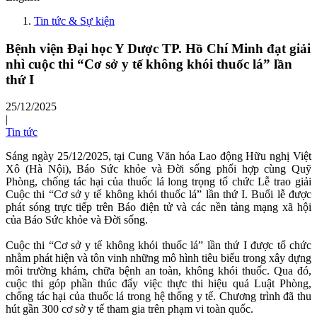
Tin tức & Sự kiện
Bệnh viện Đại học Y Dược TP. Hồ Chí Minh đạt giải
nhì cuộc thi “Cơ sở y tế không khói thuốc lá” lần
thứ I
25/12/2025
|
Tin tức
Sáng ngày 25/12/2025, tại Cung Văn hóa Lao động Hữu nghị Việt
Xô (Hà Nội), Báo Sức khỏe và Đời sống phối hợp cùng Quỹ
Phòng, chống tác hại của thuốc lá long trọng tổ chức Lễ trao giải
Cuộc thi “Cơ sở y tế không khói thuốc lá” lần thứ I. Buổi lễ được
phát sóng trực tiếp trên Báo điện tử và các nền tảng mạng xã hội
của Báo Sức khỏe và Đời sống.
Cuộc thi “Cơ sở y tế không khói thuốc lá” lần thứ I được tổ chức
nhằm phát hiện và tôn vinh những mô hình tiêu biểu trong xây dựng
môi trường khám, chữa bệnh an toàn, không khói thuốc. Qua đó,
cuộc thi góp phần thúc đẩy việc thực thi hiệu quả Luật Phòng,
chống tác hại của thuốc lá trong hệ thống y tế. Chương trình đã thu
hút gần 300 cơ sở y tế tham gia trên phạm vi toàn quốc.