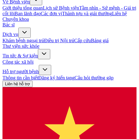
Về Bệnh viện
Giới thiệu tổng quan
Lịch sử Bệnh viện
Tầm nhìn - Sứ mệnh - Giá trị
cốt lõi
Ban lãnh đạo
Các đơn vị
Thành tựu và giải thưởng
Liên hệ
Chuyên khoa
Bác sĩ
Dịch vụ
Khám bệnh ngoại trú
Điều trị Nội trú
Cấp cứu
Bảng giá
Thư viện sức khỏe
Tin tức & Sự kiện
Công tác xã hội
Hỗ trợ người bệnh
Thông tin cần biết
Đăng ký hiến tạng
Câu hỏi thường gặp
Liên hệ hỗ trợ