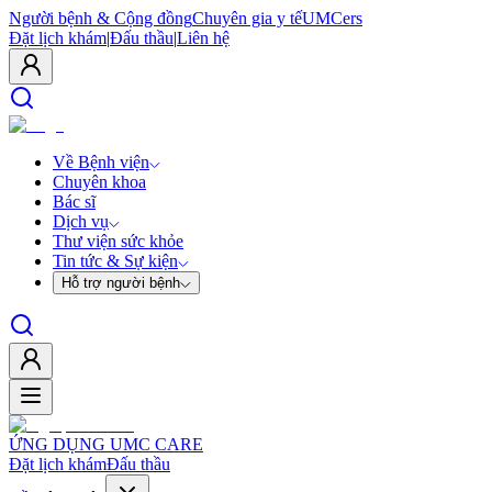
Người bệnh & Cộng đồng
Chuyên gia y tế
UMCers
Đặt lịch khám
|
Đấu thầu
|
Liên hệ
Về Bệnh viện
Chuyên khoa
Bác sĩ
Dịch vụ
Thư viện sức khỏe
Tin tức & Sự kiện
Hỗ trợ người bệnh
ỨNG DỤNG UMC CARE
Đặt lịch khám
Đấu thầu