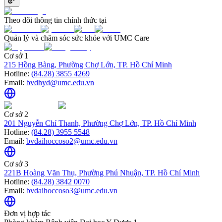
Theo dõi thông tin chính thức tại
Quản lý và chăm sóc sức khỏe với UMC Care
Cơ sở 1
215 Hồng Bàng, Phường Chợ Lớn, TP. Hồ Chí Minh
Hotline:
(84.28) 3855 4269
Email:
bvdhyd@umc.edu.vn
Cơ sở 2
201 Nguyễn Chí Thanh, Phường Chợ Lớn, TP. Hồ Chí Minh
Hotline:
(84.28) 3955 5548
Email:
bvdaihoccoso2@umc.edu.vn
Cơ sở 3
221B Hoàng Văn Thụ, Phường Phú Nhuận, TP. Hồ Chí Minh
Hotline:
(84.28) 3842 0070
Email:
bvdaihoccoso3@umc.edu.vn
Đơn vị hợp tác