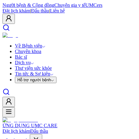
Người bệnh & Cộng đồng
Chuyên gia y tế
UMCers
Đặt lịch khám
|
Đấu thầu
|
Liên hệ
Về Bệnh viện
Chuyên khoa
Bác sĩ
Dịch vụ
Thư viện sức khỏe
Tin tức & Sự kiện
Hỗ trợ người bệnh
ỨNG DỤNG UMC CARE
Đặt lịch khám
Đấu thầu