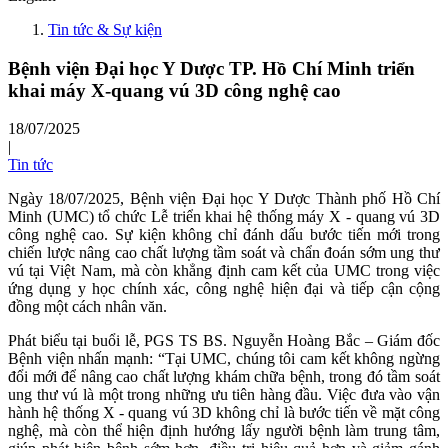
Tin tức & Sự kiện
Bệnh viện Đại học Y Dược TP. Hồ Chí Minh triển
khai máy X-quang vú 3D công nghệ cao
18/07/2025
|
Tin tức
Ngày 18/07/2025, Bệnh viện Đại học Y Dược Thành phố Hồ Chí
Minh (UMC) tổ chức Lễ triển khai hệ thống máy X - quang vú 3D
công nghệ cao. Sự kiện không chỉ đánh dấu bước tiến mới trong
chiến lược nâng cao chất lượng tầm soát và chẩn đoán sớm ung thư
vú tại Việt Nam, mà còn khẳng định cam kết của UMC trong việc
ứng dụng y học chính xác, công nghệ hiện đại và tiếp cận cộng
đồng một cách nhân văn.
Phát biểu tại buổi lễ, PGS TS BS. Nguyễn Hoàng Bắc – Giám đốc
Bệnh viện nhấn mạnh: “Tại UMC, chúng tôi cam kết không ngừng
đổi mới để nâng cao chất lượng khám chữa bệnh, trong đó tầm soát
ung thư vú là một trong những ưu tiên hàng đầu. Việc đưa vào vận
hành hệ thống X - quang vú 3D không chỉ là bước tiến về mặt công
nghệ, mà còn thể hiện định hướng lấy người bệnh làm trung tâm,