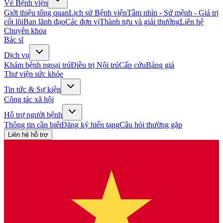
Về Bệnh viện
Giới thiệu tổng quan
Lịch sử Bệnh viện
Tầm nhìn - Sứ mệnh - Giá trị
cốt lõi
Ban lãnh đạo
Các đơn vị
Thành tựu và giải thưởng
Liên hệ
Chuyên khoa
Bác sĩ
Dịch vụ
Khám bệnh ngoại trú
Điều trị Nội trú
Cấp cứu
Bảng giá
Thư viện sức khỏe
Tin tức & Sự kiện
Công tác xã hội
Hỗ trợ người bệnh
Thông tin cần biết
Đăng ký hiến tạng
Câu hỏi thường gặp
Liên hệ hỗ trợ