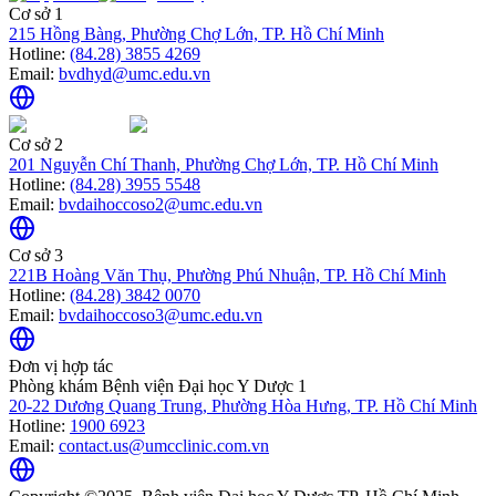
Cơ sở 1
215 Hồng Bàng, Phường Chợ Lớn, TP. Hồ Chí Minh
Hotline:
(84.28) 3855 4269
Email:
bvdhyd@umc.edu.vn
Cơ sở 2
201 Nguyễn Chí Thanh, Phường Chợ Lớn, TP. Hồ Chí Minh
Hotline:
(84.28) 3955 5548
Email:
bvdaihoccoso2@umc.edu.vn
Cơ sở 3
221B Hoàng Văn Thụ, Phường Phú Nhuận, TP. Hồ Chí Minh
Hotline:
(84.28) 3842 0070
Email:
bvdaihoccoso3@umc.edu.vn
Đơn vị hợp tác
Phòng khám Bệnh viện Đại học Y Dược 1
20-22 Dương Quang Trung, Phường Hòa Hưng, TP. Hồ Chí Minh
Hotline:
1900 6923
Email:
contact.us@umcclinic.com.vn