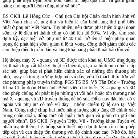
giúp phát hiện bệnh sớm hơn, điều trị hiệu quả hơn và giảm gánh
nặng cho người bệnh cũng như xã hội.”
BS CKII. Lê Hồng Cúc – Chủ tịch Chi hội Chẩn đoán hình ảnh vú
Việt Nam chia sẻ, ung thư vú hiện là căn bệnh ung thư phổ biến
nhất ở phụ nữ Việt Nam. Tuy nhiên, nếu được phát hiện ở giai đoạn
sớm, tỷ lệ điều trị thành công có thể lên tới 90%. Vì vậy, tầm soát
định kỳ, đặc biệt với phụ nữ từ 40 tuổi trở lên là biện pháp quan
trọng để phát hiện sớm, giảm tỉ lệ tử vong, đồng thời giảm thiểu các
can thiệp điều trị xâm lấn và tăng khả năng phẫu thuật bảo tồn vú.
Hệ thống máy X - quang vú 3D được triển khai tại UMC ứng dụng
kỹ thuật chụp cắt lớp kỹ thuật số hiện đại, tạo ra hình ảnh nhiều lớp
sắc nét, giúp bác sĩ phát hiện chính xác cả những tổn thương rất
nhỏ, ngay cả trong trường hợp mô vú dày, vốn là thách thức lớn với
các phương pháp truyền thống. PGS TS BS. Võ Tấn Đức – Trưởng
Khoa Chẩn đoán Hình ảnh Bệnh viện cho biết: “X - quang vú 3D
cho phép chúng tôi phát hiện những vi vôi hóa hoặc tổn thương nhỏ
mà X - quang vú 2D truyền thống dễ bỏ sót. Điều này đặc biệt có ý
nghĩa với phụ nữ có mô vú dày - nhóm chiếm tỷ lệ cao tại Việt
Nam. Công nghệ chụp hai mức năng lượng giúp tăng độ chính xác
trong chẩn đoán, đồng thời rút ngắn thời gian và giảm chi phí cho
người bệnh”. BS CKII. Nguyễn Triệu Vũ - Trưởng khoa Tuyến vú
nhấn mạnh thêm, hệ thống sinh thiết hiện đại đi kèm còn cho phép
tiếp cận và can thiệp tổn thương với độ chính xác cao. Nhờ đó, bác
sĩ có thể phát hiện các tổn thương nhỏ từ giai đoạn rất sớm, tăng độ