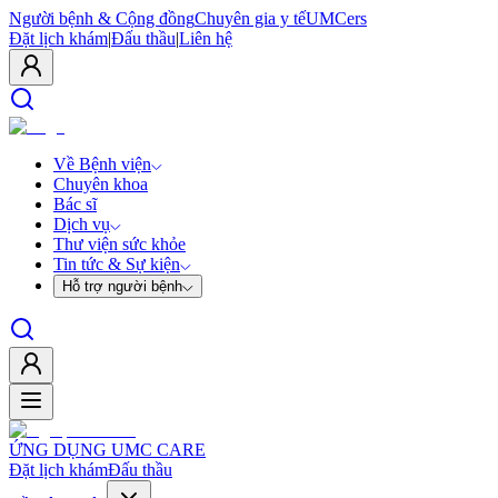
Người bệnh & Cộng đồng
Chuyên gia y tế
UMCers
Đặt lịch khám
|
Đấu thầu
|
Liên hệ
Về Bệnh viện
Chuyên khoa
Bác sĩ
Dịch vụ
Thư viện sức khỏe
Tin tức & Sự kiện
Hỗ trợ người bệnh
ỨNG DỤNG UMC CARE
Đặt lịch khám
Đấu thầu