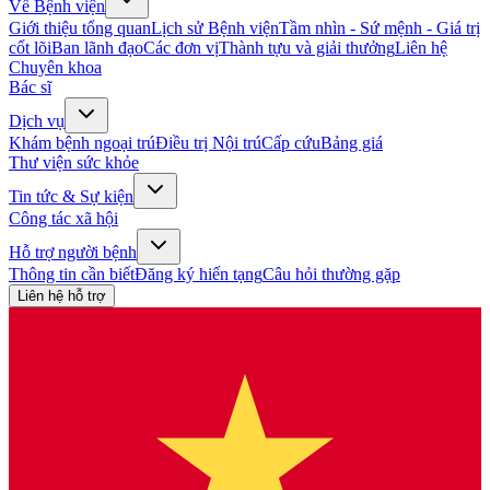
Về Bệnh viện
Giới thiệu tổng quan
Lịch sử Bệnh viện
Tầm nhìn - Sứ mệnh - Giá trị
cốt lõi
Ban lãnh đạo
Các đơn vị
Thành tựu và giải thưởng
Liên hệ
Chuyên khoa
Bác sĩ
Dịch vụ
Khám bệnh ngoại trú
Điều trị Nội trú
Cấp cứu
Bảng giá
Thư viện sức khỏe
Tin tức & Sự kiện
Công tác xã hội
Hỗ trợ người bệnh
Thông tin cần biết
Đăng ký hiến tạng
Câu hỏi thường gặp
Liên hệ hỗ trợ