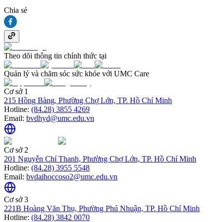
Chia sẻ
Theo dõi thông tin chính thức tại
Quản lý và chăm sóc sức khỏe với UMC Care
Cơ sở 1
215 Hồng Bàng, Phường Chợ Lớn, TP. Hồ Chí Minh
Hotline:
(84.28) 3855 4269
Email:
bvdhyd@umc.edu.vn
Cơ sở 2
201 Nguyễn Chí Thanh, Phường Chợ Lớn, TP. Hồ Chí Minh
Hotline:
(84.28) 3955 5548
Email:
bvdaihoccoso2@umc.edu.vn
Cơ sở 3
221B Hoàng Văn Thụ, Phường Phú Nhuận, TP. Hồ Chí Minh
Hotline:
(84.28) 3842 0070