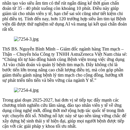
nhân tạo vào siêu âm tim có thể rút ngắn đáng kể thời gian chẩn
đoán từ 35 - 40 phút xuống còn khoảng 10 phút. Điều này giúp
giảm tải cho nhân viên y tế, hạn chế sai sót cũng như tiết kiệm chi
phí điều trị. Tính đến nay, hơn 120 trường hợp siêu âm tim tại Bệnh
viện đã được thử nghiệm sử dụng AI và mang lại kết quả chẩn đoán
rất tốt.
ThS BS. Nguyễn Bình Minh – Giám đốc ngành hàng Tim mạch –
Thận – Chuyển hóa Công ty TNHH AstraZeneca Việt Nam chia sẻ:
“Chúng tôi tự hào đồng hành cùng Bệnh viện trong việc ứng dụng
AI vào chẩn đoán và quản lý bệnh tim mạch. Đây không chỉ là
bước tiến lớn trong nâng cao chất lượng điều trị, mà còn góp phần
giảm thiểu gánh nặng bệnh lý tim mạch cho cộng đồng, hướng tới
sự phát triển tiên tiến và bền vững của ngành Y tế.”
Trong giai đoạn 2025-2027, hai đơn vị sẽ tiếp tục đẩy mạnh các
chương trình nghiên cứu lâm sàng, đào tạo nhân viên y tế về ứng
dụng công nghệ mới, đồng thời mở rộng hợp tác quốc tế trong lĩnh
vực chuyển đổi số. Những nỗ lực này sẽ tạo nền tảng vững chắc để
xây dựng hệ sinh thái y tế hiện đại, giúp mọi người bệnh được tiếp
cận với các giải pháp y khoa tối ưu nhất.