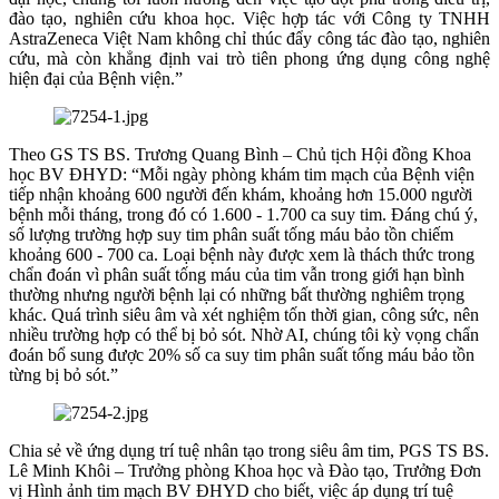
đào tạo, nghiên cứu khoa học. Việc hợp tác với Công ty TNHH
AstraZeneca Việt Nam không chỉ thúc đẩy công tác đào tạo, nghiên
cứu, mà còn khẳng định vai trò tiên phong ứng dụng công nghệ
hiện đại của Bệnh viện.”
Theo GS TS BS. Trương Quang Bình – Chủ tịch Hội đồng Khoa
học BV ĐHYD: “Mỗi ngày phòng khám tim mạch của Bệnh viện
tiếp nhận khoảng 600 người đến khám, khoảng hơn 15.000 người
bệnh mỗi tháng, trong đó có 1.600 - 1.700 ca suy tim. Đáng chú ý,
số lượng trường hợp suy tim phân suất tống máu bảo tồn chiếm
khoảng 600 - 700 ca. Loại bệnh này được xem là thách thức trong
chẩn đoán vì phân suất tống máu của tim vẫn trong giới hạn bình
thường nhưng người bệnh lại có những bất thường nghiêm trọng
khác. Quá trình siêu âm và xét nghiệm tốn thời gian, công sức, nên
nhiều trường hợp có thể bị bỏ sót. Nhờ AI, chúng tôi kỳ vọng chẩn
đoán bổ sung được 20% số ca suy tim phân suất tống máu bảo tồn
từng bị bỏ sót.”
Chia sẻ về ứng dụng trí tuệ nhân tạo trong siêu âm tim, PGS TS BS.
Lê Minh Khôi – Trưởng phòng Khoa học và Đào tạo, Trưởng Đơn
vị Hình ảnh tim mạch BV ĐHYD cho biết, việc áp dụng trí tuệ