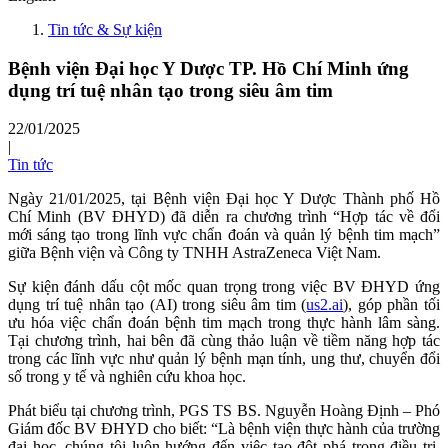
Tin tức & Sự kiện
Bệnh viện Đại học Y Dược TP. Hồ Chí Minh ứng
dụng trí tuệ nhân tạo trong siêu âm tim
22/01/2025
|
Tin tức
Ngày 21/01/2025, tại Bệnh viện Đại học Y Dược Thành phố Hồ
Chí Minh (BV ĐHYD) đã diễn ra chương trình “Hợp tác về đổi
mới sáng tạo trong lĩnh vực chẩn đoán và quản lý bệnh tim mạch”
giữa Bệnh viện và Công ty TNHH AstraZeneca Việt Nam.
Sự kiện đánh dấu cột mốc quan trọng trong việc BV ĐHYD ứng
dụng trí tuệ nhân tạo (AI) trong siêu âm tim (
us2.ai
), góp phần tối
ưu hóa việc chẩn đoán bệnh tim mạch trong thực hành lâm sàng.
Tại chương trình, hai bên đã cùng thảo luận về tiềm năng hợp tác
trong các lĩnh vực như quản lý bệnh mạn tính, ung thư, chuyển đổi
số trong y tế và nghiên cứu khoa học.
Phát biểu tại chương trình, PGS TS BS. Nguyễn Hoàng Định – Phó
Giám đốc BV ĐHYD cho biết: “Là bệnh viện thực hành của trường
đại học, chúng tôi luôn hướng đến việc tạo đột phá trong điều trị,