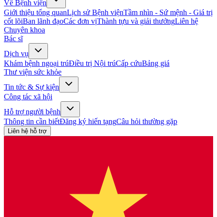
Về Bệnh viện
Giới thiệu tổng quan
Lịch sử Bệnh viện
Tầm nhìn - Sứ mệnh - Giá trị
cốt lõi
Ban lãnh đạo
Các đơn vị
Thành tựu và giải thưởng
Liên hệ
Chuyên khoa
Bác sĩ
Dịch vụ
Khám bệnh ngoại trú
Điều trị Nội trú
Cấp cứu
Bảng giá
Thư viện sức khỏe
Tin tức & Sự kiện
Công tác xã hội
Hỗ trợ người bệnh
Thông tin cần biết
Đăng ký hiến tạng
Câu hỏi thường gặp
Liên hệ hỗ trợ