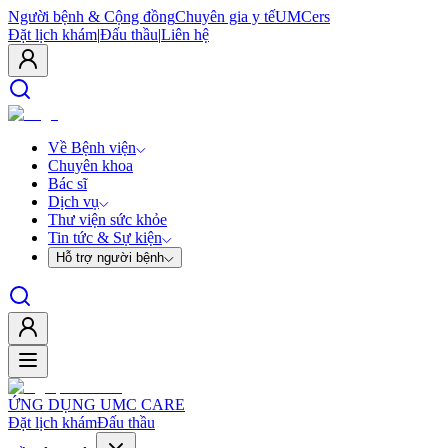
Người bệnh & Cộng đồng
Chuyên gia y tế
UMCers
Đặt lịch khám
|
Đấu thầu
|
Liên hệ
Về Bệnh viện
Chuyên khoa
Bác sĩ
Dịch vụ
Thư viện sức khỏe
Tin tức & Sự kiện
Hỗ trợ người bệnh
ỨNG DỤNG UMC CARE
Đặt lịch khám
Đấu thầu