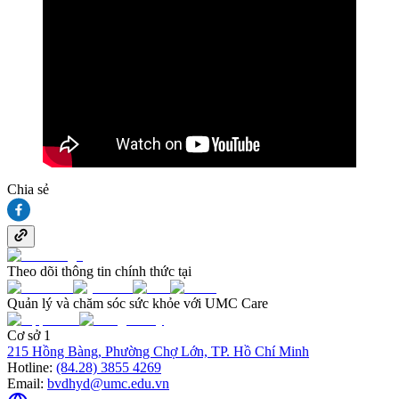
Chia sẻ
Theo dõi thông tin chính thức tại
Quản lý và chăm sóc sức khỏe với UMC Care
Cơ sở 1
215 Hồng Bàng, Phường Chợ Lớn, TP. Hồ Chí Minh
Hotline:
(84.28) 3855 4269
Email:
bvdhyd@umc.edu.vn