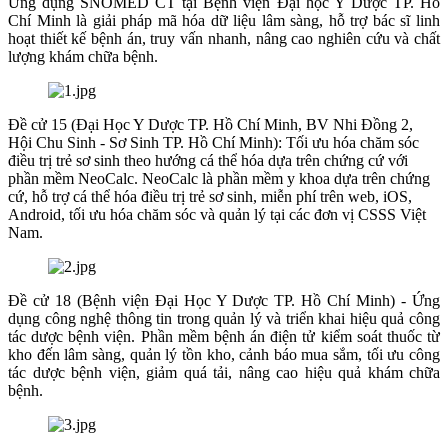
Ứng dụng SNOMED CT tại Bệnh viện Đại học Y Dược TP. Hồ
Chí Minh là giải pháp mã hóa dữ liệu lâm sàng, hỗ trợ bác sĩ linh
hoạt thiết kế bệnh án, truy vấn nhanh, nâng cao nghiên cứu và chất
lượng khám chữa bệnh.
Đề cử 15 (Đại Học Y Dược TP. Hồ Chí Minh, BV Nhi Đồng 2,
Hội Chu Sinh - Sơ Sinh TP. Hồ Chí Minh): Tối ưu hóa chăm sóc
điều trị trẻ sơ sinh theo hướng cá thể hóa dựa trên chứng cứ với
phần mềm NeoCalc. NeoCalc là phần mềm y khoa dựa trên chứng
cứ, hỗ trợ cá thể hóa điều trị trẻ sơ sinh, miễn phí trên web, iOS,
Android, tối ưu hóa chăm sóc và quản lý tại các đơn vị CSSS Việt
Nam.
Đề cử 18 (Bệnh viện Đại Học Y Dược TP. Hồ Chí Minh) - Ứng
dụng công nghệ thông tin trong quản lý và triển khai hiệu quả công
tác dược bệnh viện. Phần mềm bệnh án điện tử kiểm soát thuốc từ
kho đến lâm sàng, quản lý tồn kho, cảnh báo mua sắm, tối ưu công
tác dược bệnh viện, giảm quá tải, nâng cao hiệu quả khám chữa
bệnh.