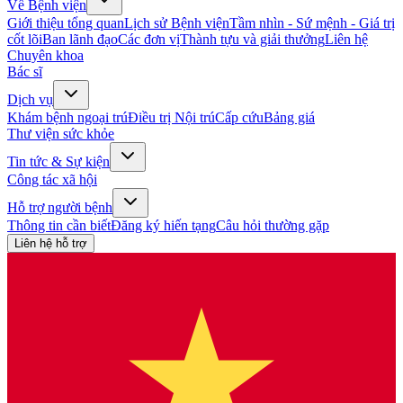
Về Bệnh viện
Giới thiệu tổng quan
Lịch sử Bệnh viện
Tầm nhìn - Sứ mệnh - Giá trị
cốt lõi
Ban lãnh đạo
Các đơn vị
Thành tựu và giải thưởng
Liên hệ
Chuyên khoa
Bác sĩ
Dịch vụ
Khám bệnh ngoại trú
Điều trị Nội trú
Cấp cứu
Bảng giá
Thư viện sức khỏe
Tin tức & Sự kiện
Công tác xã hội
Hỗ trợ người bệnh
Thông tin cần biết
Đăng ký hiến tạng
Câu hỏi thường gặp
Liên hệ hỗ trợ