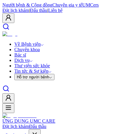
Người bệnh & Cộng đồng
Chuyên gia y tế
UMCers
Đặt lịch khám
|
Đấu thầu
|
Liên hệ
Về Bệnh viện
Chuyên khoa
Bác sĩ
Dịch vụ
Thư viện sức khỏe
Tin tức & Sự kiện
Hỗ trợ người bệnh
ỨNG DỤNG UMC CARE
Đặt lịch khám
Đấu thầu