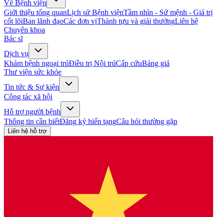
Về Bệnh viện
Giới thiệu tổng quan
Lịch sử Bệnh viện
Tầm nhìn - Sứ mệnh - Giá trị
cốt lõi
Ban lãnh đạo
Các đơn vị
Thành tựu và giải thưởng
Liên hệ
Chuyên khoa
Bác sĩ
Dịch vụ
Khám bệnh ngoại trú
Điều trị Nội trú
Cấp cứu
Bảng giá
Thư viện sức khỏe
Tin tức & Sự kiện
Công tác xã hội
Hỗ trợ người bệnh
Thông tin cần biết
Đăng ký hiến tạng
Câu hỏi thường gặp
Liên hệ hỗ trợ