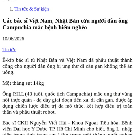
Tin tức & Sự kiện
Các bác sĩ Việt Nam, Nhật Bản cứu người đàn ông
Campuchia mắc bệnh hiểm nghèo
10/06/2026
|
Tin tức
Ê-kíp bác sĩ từ Nhật Bản và Việt Nam đã phẫu thuật thành
công cho người đàn ông bị ung thư di căn gan không thể ăn
uống.
Một tháng sụt 14kg
Ông P.H.L (43 tuổi, quốc tịch Campuchia) mắc
ung thư
vùng
nối thực quản - dạ dày giai đoạn tiến xa, di căn gan, được áp
dụng chiến lược điều trị đa mô thức, kết hợp điều trị toàn
thân và phẫu thuật robot.
Bác sĩ CKII Nguyễn Viết Hải - Khoa Ngoại Tiêu hóa, Bệnh
viện Đại học Y Dược TP. Hồ Chí Minh cho biết, ông L. nhập
viện trong tình trạng sụt 14kg trong một tháng, nuốt nghẹn