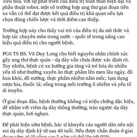
Tiêu hóa, với sự phát triển của điều trị toàn thân hiện đại và
phẫu thuật robot, một số trường hợp ung thư giai đoạn tiến
xa vẫn có thể đạt được kết quả điều trị khả quan nếu lựa
chọn đúng chiến lược và thời điểm can thiệp.
Trường hợp này cho thấy vai trò của điều trị đa mô thức và
hợp tác chuyên môn trong nước - quốc tế trong nâng cao
hiệu quả điều trị cho người bệnh.
PGS TS BS. Võ Duy Long cho biết nguyên nhân chính xác
gây ung thư thực quản - dạ dày vẫn chưa được xác định rõ.
Tuy nhiên, bệnh có xu hướng gia tăng và trẻ hóa do nhiều
yếu tố như thường xuyên ăn thực phẩm lên men lâu ngày, đồ
hun khói, đồ nướng, thực phẩm nhiễm nấm mốc; lạm dụng
rượu bia, thuốc lá; sống trong môi trường ô nhiễm và yếu tố
di truyền.
Ở giai đoạn đầu, bệnh thường không có triệu chứng đặc hiệu,
dễ nhầm với viêm dạ dày thông thường, trào ngược dạ dày
thực quản, hơi nghẹn.
Để phát hiện sớm bệnh, bác sĩ khuyến cáo người dân nên nội
soi dạ dày định kỳ từ sau 40 tuổi. Nếu được chẩn đoán ở giai
đoạn sớm, tỷ lệ sống sau 5 năm có thể lên tới 95%.