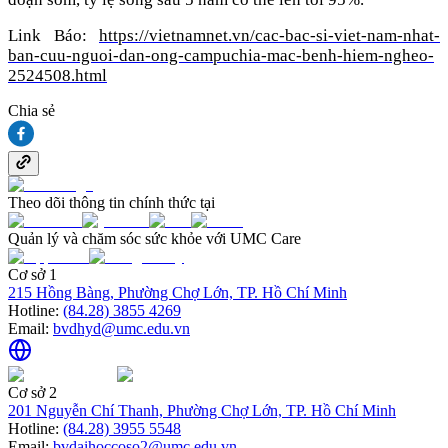
Link Báo:
https://vietnamnet.vn/cac-bac-si-viet-nam-nhat-
ban-cuu-nguoi-dan-ong-campuchia-mac-benh-hiem-ngheo-
2524508.html
Chia sẻ
Theo dõi thông tin chính thức tại
Quản lý và chăm sóc sức khỏe với UMC Care
Cơ sở 1
215 Hồng Bàng, Phường Chợ Lớn, TP. Hồ Chí Minh
Hotline:
(84.28) 3855 4269
Email:
bvdhyd@umc.edu.vn
Cơ sở 2
201 Nguyễn Chí Thanh, Phường Chợ Lớn, TP. Hồ Chí Minh
Hotline:
(84.28) 3955 5548
Email:
bvdaihoccoso2@umc.edu.vn