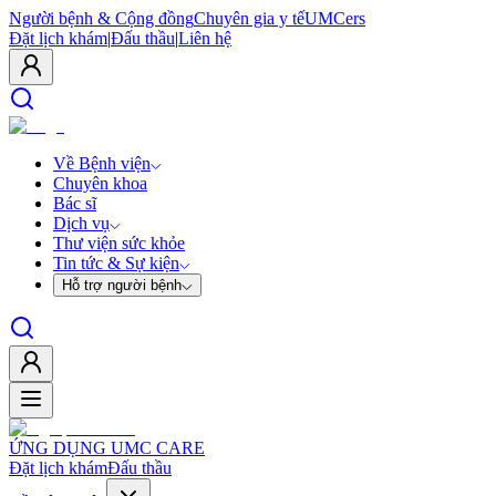
Người bệnh & Cộng đồng
Chuyên gia y tế
UMCers
Đặt lịch khám
|
Đấu thầu
|
Liên hệ
Về Bệnh viện
Chuyên khoa
Bác sĩ
Dịch vụ
Thư viện sức khỏe
Tin tức & Sự kiện
Hỗ trợ người bệnh
ỨNG DỤNG UMC CARE
Đặt lịch khám
Đấu thầu