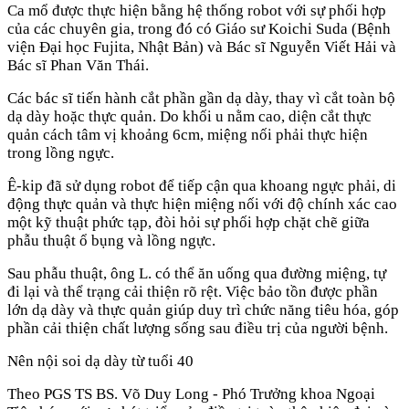
Ca mổ được thực hiện bằng hệ thống robot với sự phối hợp
của các chuyên gia, trong đó có Giáo sư Koichi Suda (Bệnh
viện Đại học Fujita, Nhật Bản) và Bác sĩ Nguyễn Viết Hải và
Bác sĩ Phan Văn Thái.
Các bác sĩ tiến hành cắt phần gần dạ dày, thay vì cắt toàn bộ
dạ dày hoặc thực quản. Do khối u nằm cao, diện cắt thực
quản cách tâm vị khoảng 6cm, miệng nối phải thực hiện
trong lồng ngực.
Ê-kip đã sử dụng robot để tiếp cận qua khoang ngực phải, di
động thực quản và thực hiện miệng nối với độ chính xác cao
một kỹ thuật phức tạp, đòi hỏi sự phối hợp chặt chẽ giữa
phẫu thuật ổ bụng và lồng ngực.
Sau phẫu thuật, ông L. có thể ăn uống qua đường miệng, tự
đi lại và thể trạng cải thiện rõ rệt. Việc bảo tồn được phần
lớn dạ dày và thực quản giúp duy trì chức năng tiêu hóa, góp
phần cải thiện chất lượng sống sau điều trị của người bệnh.
Nên nội soi dạ dày từ tuổi 40
Theo PGS TS BS. Võ Duy Long - Phó Trưởng khoa Ngoại