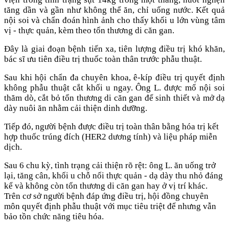
tăng dần và gần như không thể ăn, chỉ uống nước. Kết quả
nội soi và chẩn đoán hình ảnh cho thấy khối u lớn vùng tâm
vị - thực quản, kèm theo tổn thương di căn gan.
Đây là giai đoạn bệnh tiến xa, tiên lượng điều trị khó khăn,
bác sĩ ưu tiên điều trị thuốc toàn thân trước phẫu thuật.
Sau khi hội chẩn đa chuyên khoa, ê-kíp điều trị quyết định
không phẫu thuật cắt khối u ngay. Ông L. được mổ nội soi
thăm dò, cắt bỏ tổn thương di căn gan để sinh thiết và mở dạ
dày nuôi ăn nhằm cải thiện dinh dưỡng.
Tiếp đó, người bệnh được điều trị toàn thân bằng hóa trị kết
hợp thuốc trúng đích (HER2 dương tính) và liệu pháp miễn
dịch.
Sau 6 chu kỳ, tình trạng cải thiện rõ rệt: ông L. ăn uống trở
lại, tăng cân, khối u chỗ nối thực quản - dạ dày thu nhỏ đáng
kể và không còn tổn thương di căn gan hay ở vị trí khác.
Trên cơ sở người bệnh đáp ứng điều trị, hội đồng chuyên
môn quyết định phẫu thuật với mục tiêu triệt để nhưng vẫn
bảo tồn chức năng tiêu hóa.