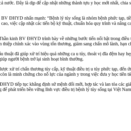
p cả nước. Đây là dịp để cập nhật những thành tựu y học mới nhất, ch
V ĐHYD nhấn mạnh: “Bệnh lý tủy sống là nhóm bệnh phức tạp, tiềm 
 cao, việc cập nhật các tiến bộ kỹ thuật, chuẩn hóa quy trình và nâng c
ần kinh BV ĐHYD trình bày về những bước tiến nổi bật trong điều tr
an thiệp chính xác vào vùng tổn thương, giảm sang chấn mô lành, hạn c
ẫu thuật đã giúp xử trí hiệu quả những ca u tủy, thoát vị đĩa đệm hay 
iúp người bệnh trở lại sinh hoạt bình thường.
lược xử trí chấn thương tủy cấp, kỹ thuật điều trị u tủy phức tạp, đến 
 còn là minh chứng cho nỗ lực của ngành y trong việc đưa y học tiên t
 ĐHYD tiếp tục khẳng định sứ mệnh đổi mới, hợp tác và lan tỏa các giải 
 để phát triển bền vững lĩnh vực điều trị bệnh lý tủy sống tại Việt Na