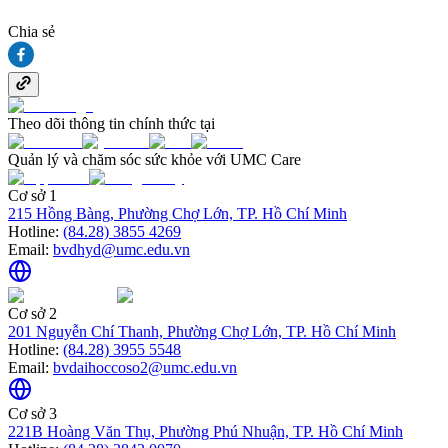
Chia sẻ
Theo dõi thông tin chính thức tại
Quản lý và chăm sóc sức khỏe với UMC Care
Cơ sở 1
215 Hồng Bàng, Phường Chợ Lớn, TP. Hồ Chí Minh
Hotline:
(84.28) 3855 4269
Email:
bvdhyd@umc.edu.vn
Cơ sở 2
201 Nguyễn Chí Thanh, Phường Chợ Lớn, TP. Hồ Chí Minh
Hotline:
(84.28) 3955 5548
Email:
bvdaihoccoso2@umc.edu.vn
Cơ sở 3
221B Hoàng Văn Thụ, Phường Phú Nhuận, TP. Hồ Chí Minh