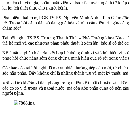
tụ nhiều chuyên gia, phẫu thuật viên và bác sĩ chuyên ngành từ khắ
lại lợi ích thiết thực cho người bệnh.
Phát biểu khai mạc, PGS TS BS. Nguyễn Minh Anh – Phó Giám đốc B
trễ. Trong bối cảnh dân số đang già hóa và nhu cầu điều trị ngày càng
chăm sóc”.
Tại hội nghị, TS BS. Trương Thanh Tình – Phó Trưởng khoa Ngoại Th
thế hệ mới và các phương pháp phẫu thuật ít xâm lấn, bác sĩ có thể c
Kỹ thuật vi phẫu hiện đại kết hợp hệ thống định vị và kính hiển vi ph
phục hồi chức năng sớm đang chứng minh hiệu quả rõ rệt trong việc g
Các báo cáo tại hội nghị đã mở ra nhiều hướng tiếp cận mới, từ chiến 
sóc hậu phẫu. Đây không chỉ là những thành tựu về mặt kỹ thuật, mà
Với vai trò là đơn vị tiên phong trong nhiều kỹ thuật chuyên sâu, BV
các cơ sở y tế trong và ngoài nước, mà còn góp phần củng cố nền tảng
người bệnh.