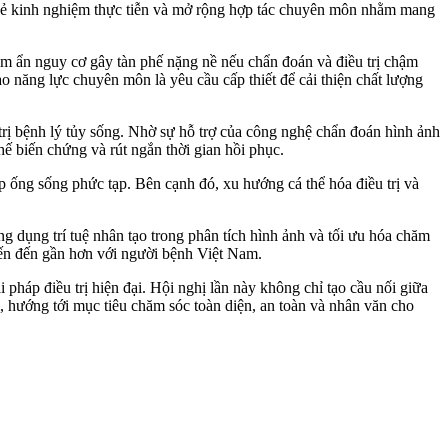
ia sẻ kinh nghiệm thực tiễn và mở rộng hợp tác chuyên môn nhằm mang
ẩn nguy cơ gây tàn phế nặng nề nếu chẩn đoán và điều trị chậm
ao năng lực chuyên môn là yêu cầu cấp thiết để cải thiện chất lượng
ị bệnh lý tủy sống. Nhờ sự hỗ trợ của công nghệ chẩn đoán hình ảnh
hế biến chứng và rút ngắn thời gian hồi phục.
hẹp ống sống phức tạp. Bên cạnh đó, xu hướng cá thể hóa điều trị và
ứng dụng trí tuệ nhân tạo trong phân tích hình ảnh và tối ưu hóa chăm
iến đến gần hơn với người bệnh Việt Nam.
pháp điều trị hiện đại. Hội nghị lần này không chỉ tạo cầu nối giữa
m, hướng tới mục tiêu chăm sóc toàn diện, an toàn và nhân văn cho