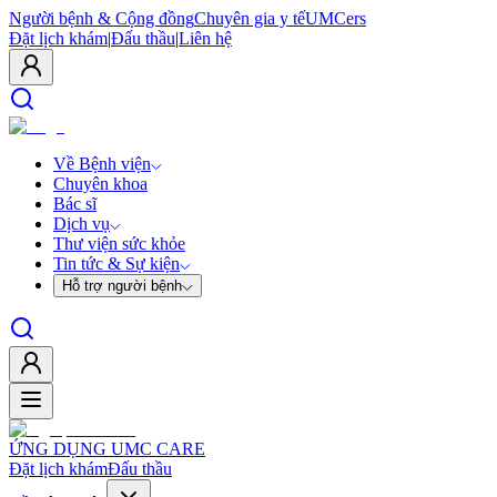
Người bệnh & Cộng đồng
Chuyên gia y tế
UMCers
Đặt lịch khám
|
Đấu thầu
|
Liên hệ
Về Bệnh viện
Chuyên khoa
Bác sĩ
Dịch vụ
Thư viện sức khỏe
Tin tức & Sự kiện
Hỗ trợ người bệnh
ỨNG DỤNG UMC CARE
Đặt lịch khám
Đấu thầu