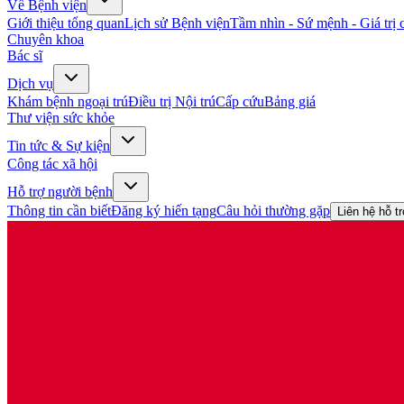
Về Bệnh viện
Giới thiệu tổng quan
Lịch sử Bệnh viện
Tầm nhìn - Sứ mệnh - Giá trị c
Chuyên khoa
Bác sĩ
Dịch vụ
Khám bệnh ngoại trú
Điều trị Nội trú
Cấp cứu
Bảng giá
Thư viện sức khỏe
Tin tức & Sự kiện
Công tác xã hội
Hỗ trợ người bệnh
Thông tin cần biết
Đăng ký hiến tạng
Câu hỏi thường gặp
Liên hệ hỗ t