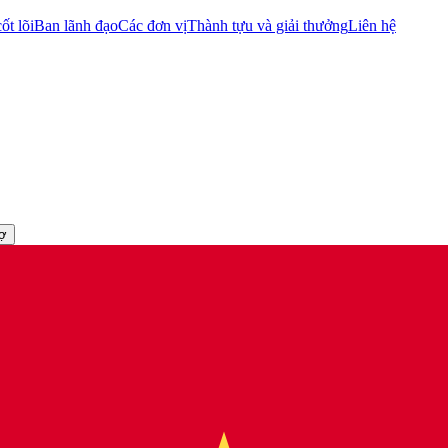
ốt lõi
Ban lãnh đạo
Các đơn vị
Thành tựu và giải thưởng
Liên hệ
rợ