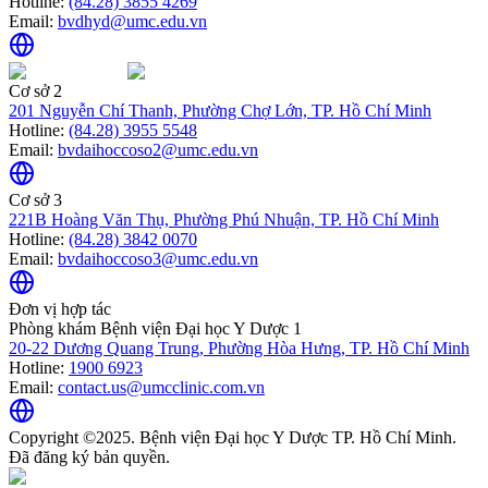
Hotline:
(84.28) 3855 4269
Email:
bvdhyd@umc.edu.vn
Cơ sở 2
201 Nguyễn Chí Thanh, Phường Chợ Lớn, TP. Hồ Chí Minh
Hotline:
(84.28) 3955 5548
Email:
bvdaihoccoso2@umc.edu.vn
Cơ sở 3
221B Hoàng Văn Thụ, Phường Phú Nhuận, TP. Hồ Chí Minh
Hotline:
(84.28) 3842 0070
Email:
bvdaihoccoso3@umc.edu.vn
Đơn vị hợp tác
Phòng khám Bệnh viện Đại học Y Dược 1
20-22 Dương Quang Trung, Phường Hòa Hưng, TP. Hồ Chí Minh
Hotline:
1900 6923
Email:
contact.us@umcclinic.com.vn
Copyright ©2025. Bệnh viện Đại học Y Dược TP. Hồ Chí Minh.
Đã đăng ký bản quyền.