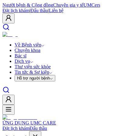
Người bệnh & Cộng đồng
Chuyên gia y tế
UMCers
Đặt lịch khám
|
Đấu thầu
|
Liên hệ
Về Bệnh viện
Chuyên khoa
Bác sĩ
Dịch vụ
Thư viện sức khỏe
Tin tức & Sự kiện
Hỗ trợ người bệnh
ỨNG DỤNG UMC CARE
Đặt lịch khám
Đấu thầu