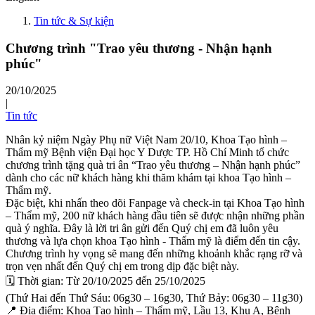
Tin tức & Sự kiện
Chương trình "Trao yêu thương - Nhận hạnh
phúc"
20/10/2025
|
Tin tức
Nhân kỷ niệm Ngày Phụ nữ Việt Nam 20/10, Khoa Tạo hình –
Thẩm mỹ Bệnh viện Đại học Y Dược TP. Hồ Chí Minh tổ chức
chương trình tặng quà tri ân “Trao yêu thương – Nhận hạnh phúc”
dành cho các nữ khách hàng khi thăm khám tại khoa Tạo hình –
Thẩm mỹ.
Đặc biệt, khi nhấn theo dõi Fanpage và check-in tại Khoa Tạo hình
– Thẩm mỹ, 200 nữ khách hàng đầu tiên sẽ được nhận những phần
quà ý nghĩa. Đây là lời tri ân gửi đến Quý chị em đã luôn yêu
thương và lựa chọn khoa Tạo hình - Thẩm mỹ là điểm đến tin cậy.
Chương trình hy vọng sẽ mang đến những khoảnh khắc rạng rỡ và
trọn vẹn nhất đến Quý chị em trong dịp đặc biệt này.
🗓 Thời gian: Từ 20/10/2025 đến 25/10/2025
(Thứ Hai đến Thứ Sáu: 06g30 – 16g30, Thứ Bảy: 06g30 – 11g30)
📍 Địa điểm: Khoa Tạo hình – Thẩm mỹ, Lầu 13, Khu A, Bệnh