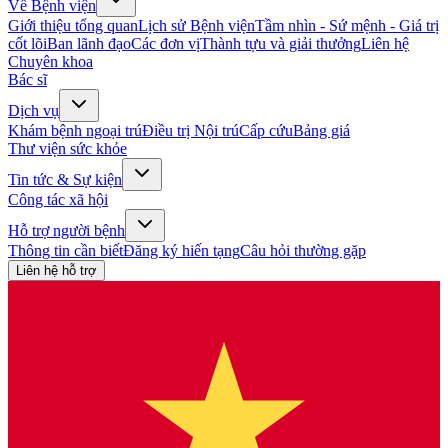
Về Bệnh viện
Giới thiệu tổng quan
Lịch sử Bệnh viện
Tầm nhìn - Sứ mệnh - Giá trị
cốt lõi
Ban lãnh đạo
Các đơn vị
Thành tựu và giải thưởng
Liên hệ
Chuyên khoa
Bác sĩ
Dịch vụ
Khám bệnh ngoại trú
Điều trị Nội trú
Cấp cứu
Bảng giá
Thư viện sức khỏe
Tin tức & Sự kiện
Công tác xã hội
Hỗ trợ người bệnh
Thông tin cần biết
Đăng ký hiến tạng
Câu hỏi thường gặp
Liên hệ hỗ trợ