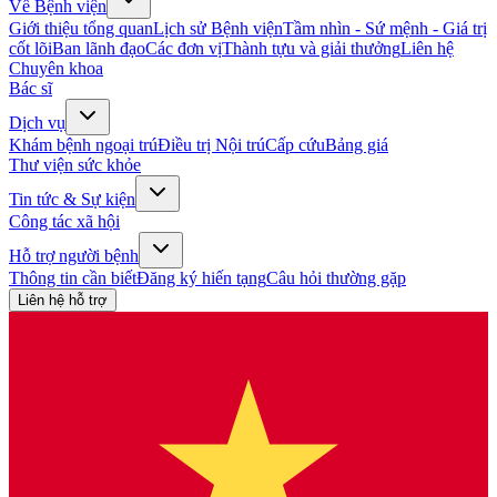
Về Bệnh viện
Giới thiệu tổng quan
Lịch sử Bệnh viện
Tầm nhìn - Sứ mệnh - Giá trị
cốt lõi
Ban lãnh đạo
Các đơn vị
Thành tựu và giải thưởng
Liên hệ
Chuyên khoa
Bác sĩ
Dịch vụ
Khám bệnh ngoại trú
Điều trị Nội trú
Cấp cứu
Bảng giá
Thư viện sức khỏe
Tin tức & Sự kiện
Công tác xã hội
Hỗ trợ người bệnh
Thông tin cần biết
Đăng ký hiến tạng
Câu hỏi thường gặp
Liên hệ hỗ trợ