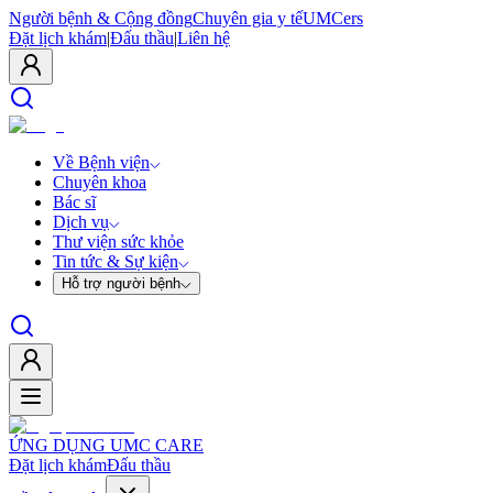
Người bệnh & Cộng đồng
Chuyên gia y tế
UMCers
Đặt lịch khám
|
Đấu thầu
|
Liên hệ
Về Bệnh viện
Chuyên khoa
Bác sĩ
Dịch vụ
Thư viện sức khỏe
Tin tức & Sự kiện
Hỗ trợ người bệnh
ỨNG DỤNG UMC CARE
Đặt lịch khám
Đấu thầu