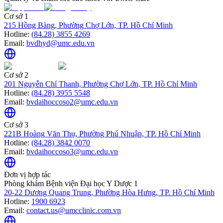
Cơ sở 1
215 Hồng Bàng, Phường Chợ Lớn, TP. Hồ Chí Minh
Hotline:
(84.28) 3855 4269
Email:
bvdhyd@umc.edu.vn
Cơ sở 2
201 Nguyễn Chí Thanh, Phường Chợ Lớn, TP. Hồ Chí Minh
Hotline:
(84.28) 3955 5548
Email:
bvdaihoccoso2@umc.edu.vn
Cơ sở 3
221B Hoàng Văn Thụ, Phường Phú Nhuận, TP. Hồ Chí Minh
Hotline:
(84.28) 3842 0070
Email:
bvdaihoccoso3@umc.edu.vn
Đơn vị hợp tác
Phòng khám Bệnh viện Đại học Y Dược 1
20-22 Dương Quang Trung, Phường Hòa Hưng, TP. Hồ Chí Minh
Hotline:
1900 6923
Email:
contact.us@umcclinic.com.vn