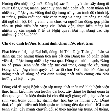
Hướng đến nhiệm kỳ mới, Đảng bộ xác định quyết tâm xây dựng tổ
chức Đảng vững mạnh, phát huy tinh thần đoàn kết, hoàn thành tốt
nhiệm vụ được giao. Đồng thời tập trung nâng cao trình độ chính trị,
tư tưởng, phẩm chất đạo đức cách mạng và năng lực công tác của
đội ngũ cán bộ, Đảng viên, viên chức và người lao động, góp phần
vào sự phát triển bền vững của Bệnh viện, thực hiện thắng lợi
nhiệm vụ của ngành Y tế và Nghị quyết Đại hội Đảng các cấp
nhiệm kỳ 2025 – 2030.
Chỉ đạo định hướng, khẳng định chiến lược phát triển
Phát biểu chỉ đạo tại Đại hội, đồng chí Trần Diệp Tuấn ghi nhận và
đánh giá cao những thành tích nổi bật của Đảng bộ bộ phận Bệnh
viện đạt được trong nhiệm kỳ vừa qua. Đồng chí nhấn mạnh, Đảng
bộ bộ phận Bệnh viện cần tiếp tục chú trọng công tác xây dựng
Đảng, xây dựng chính quyền và các tổ chức Đoàn thể, bảo đảm sự
thống nhất và đồng bộ với định hướng phát triển chung của Nhà
trường và Bệnh viện.
Đồng chí đề nghị Bệnh viện tập trung phát triển mô hình bệnh viện
thực hành kiểu mẫu của trường đại học, xây dựng hệ thống quản trị
đào tạo, tạo điều kiện thuận lợi cho đội ngũ giảng viên, học viên và
sinh viên trong công tác giảng dạy, học tập và nghiên cứu. Đồng
thời, cần phát triển mô hình quản trị hướng đến đạt chuẩn JCI toàn
bệnh viện, đẩy mạnh chuyển đổi số theo hướng tập trung, hệ thống,