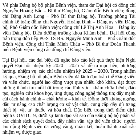
Về phía Đảng bộ bộ phận Bệnh viện, tham dự Đại hội có đồng chí
Nguyễn Hoàng Bắc – Bí thư Đảng bộ, Giám đốc Bệnh viện; đồng
chí Đặng Anh Long – Phó Bí thư Đảng bộ, Trưởng phòng Tài
chính kế toán; đồng chí Nguyễn Hoàng Định – Đảng ủy viên Đảng
bộ, Phó Giám đốc Bệnh viện; đồng chí Lê Thị Anh Hoa – Đảng ủy
viên Đảng bộ, Điều dưỡng trưởng khoa Khám bệnh. Đại hội cũng
trân trọng đón tiếp PGS TS BS. Nguyễn Minh Anh – Phó Giám đốc
Bệnh viện, đồng chí Thân Minh Châu – Phó Bí thư Đoàn Thanh
niên Bệnh viện cùng các đồng chí Đảng viên.
Tại Đại hội, các đại biểu đã nghe báo cáo kết quả thực hiện Nghị
quyết Đại hội nhiệm kỳ 2020 – 2025 và đề ra mục tiêu, phương
hướng, nhiệm vụ, các chỉ tiêu nhiệm kỳ 2025 – 2030. Trong nhiệm
kỳ qua, Đảng bộ bộ phận Bệnh viện đã lãnh đạo toàn thể Đảng viên
và viên chức, người lao động vượt qua nhiều khó khăn, đạt được
những thành tựu nổi bật trong các lĩnh vực: khám chữa bệnh, đào
tạo, nghiên cứu khoa học, ứng dụng công nghệ thông tin; đẩy mạnh
cải cách hành chính – chất lượng – kinh tế. Đồng thời không ngừng
đầu tư nâng cao chất lượng cơ sở vật chất, cung cấp đầy đủ trang
thiết bị, vật tư, thuốc và hóa chất. Đặc biệt, trong thời điểm dịch
bệnh COVID-19, dưới sự lãnh đạo sát sao của Đảng bộ bộ phận và
các chính sách quyết đoán, đầy nhân văn, tập thể viên chức, người
lao động Bệnh viện đã vững vàng, đoàn kết, hoàn thành xuất sắc
nhiệm vụ được giao.