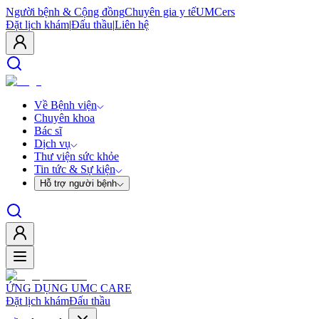
Người bệnh & Cộng đồng
Chuyên gia y tế
UMCers
Đặt lịch khám
|
Đấu thầu
|
Liên hệ
Về Bệnh viện
Chuyên khoa
Bác sĩ
Dịch vụ
Thư viện sức khỏe
Tin tức & Sự kiện
Hỗ trợ người bệnh
ỨNG DỤNG UMC CARE
Đặt lịch khám
Đấu thầu