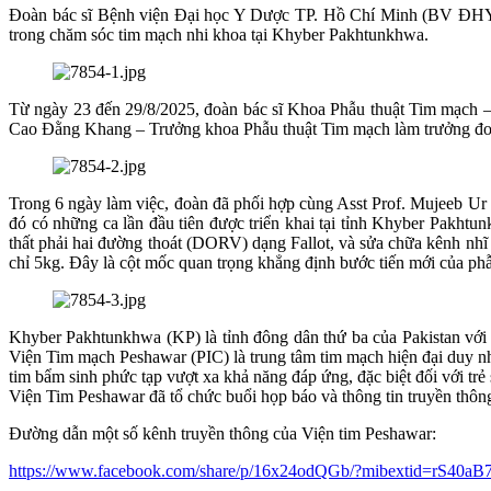
Đoàn bác sĩ Bệnh viện Đại học Y Dược TP. Hồ Chí Minh (BV ĐHYD) 
trong chăm sóc tim mạch nhi khoa tại Khyber Pakhtunkhwa.
Từ ngày 23 đến 29/8/2025, đoàn bác sĩ Khoa Phẫu thuật Tim mạch 
Cao Đằng Khang – Trưởng khoa Phẫu thuật Tim mạch làm trưởng đoà
Trong 6 ngày làm việc, đoàn đã phối hợp cùng Asst Prof. Mujeeb Ur
đó có những ca lần đầu tiên được triển khai tại tỉnh Khyber Pakhtu
thất phải hai đường thoát (DORV) dạng Fallot, và sửa chữa kênh nhĩ
chỉ 5kg. Đây là cột mốc quan trọng khẳng định bước tiến mới của phẫ
Khyber Pakhtunkhwa (KP) là tỉnh đông dân thứ ba của Pakistan với 
Viện Tim mạch Peshawar (PIC) là trung tâm tim mạch hiện đại duy nh
tim bẩm sinh phức tạp vượt xa khả năng đáp ứng, đặc biệt đối với trẻ 
Viện Tim Peshawar đã tổ chức buổi họp báo và thông tin truyền thô
Đường dẫn một số kênh truyền thông của Viện tim Peshawar:
https://www.facebook.com/share/p/16x24odQGb/?mibextid=rS40a