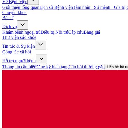
Về Bệnh viện
Giới thiệu tổng quan
Lịch sử Bệnh viện
Tầm nhìn - Sứ mệnh - Giá trị c
Chuyên khoa
Bác sĩ
Dịch vụ
Khám bệnh ngoại trú
Điều trị Nội trú
Cấp cứu
Bảng giá
Thư viện sức khỏe
Tin tức & Sự kiện
Công tác xã hội
Hỗ trợ người bệnh
Thông tin cần biết
Đăng ký hiến tạng
Câu hỏi thường gặp
Liên hệ hỗ t