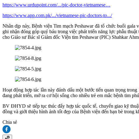
https://www.urdupoint.com/.../pic-doctor-vietnamese…
https://www.app.com.pk/.../vietnamese-pic-doctors-to.../
Nhân dịp này, Bệnh viện Tim mạch Peshawar đã tổ chức buổi gala v
ghi nhận đóng góp quý báu trong việc phát triển năng lực phẫu th
cho Giáo sư Bác sĩ Giám đốc Viện tim Peshawar (PIC) Shahkar Ahmed
Hoạt động hợp tác lần này đánh dấu một bước tiến quan trọng trong
đang phát triển, mở ra cơ hội sống cho nhiều trẻ em mắc bệnh tim p
BV ĐHYD sẽ tiếp tục thúc đẩy hợp tác quốc tế, chuyển giao kỹ thuậ
đồng và giới thiệu hình ảnh tốt đẹp của Bệnh viện đến bạn bè trong kh
Chia sẻ