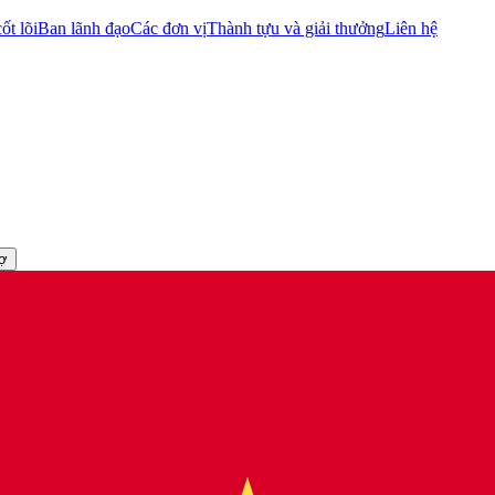
ốt lõi
Ban lãnh đạo
Các đơn vị
Thành tựu và giải thưởng
Liên hệ
rợ