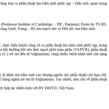
ng loạt ca phẫu thuật tim bẩm sinh phức tạp – Dấu mốc quan trọng
eshawar Institute of Cardiology – PIC, Pakistan). Đoàn do TS BS.
àng Quốc Trung – BS tim mạch nhi và Hồi sức tim bẩm sinh.
thực hiện thành công 16 ca phẫu thuật tim bẩm sinh phức tạp, trong
hữa bất thường hồi lưu tĩnh mạch phổi toàn phần (TAPVR), phẫu thuật
g có 2 trẻ em đến từ Afghanistan, cùng nhiều bệnh nhân nhỏ cân nặng
ỷ lệ bệnh tim bẩm sinh cao nhưng nguồn lực phẫu thuật còn hạn chế.
 hàng nghìn trẻ em từ Afghanistan. Tuy nhiên, nhu cầu về phẫu thuật
 được hợp tác nhiều hơn với BV ĐHYD, Việt Nam.