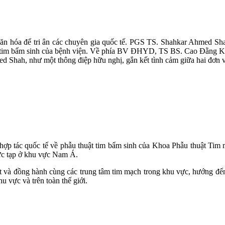
ăn hóa để tri ân các chuyên gia quốc tế. PGS TS. Shahkar Ahmed Sh
uật tim bẩm sinh của bệnh viện. Về phía BV ĐHYD, TS BS. Cao Đằng 
 Shah, như một thông điệp hữu nghị, gắn kết tình cảm giữa hai đơn v
 hợp tác quốc tế về phẫu thuật tim bẩm sinh của Khoa Phẫu thuật Tim 
hức tạp ở khu vực Nam Á.
t và đồng hành cùng các trung tâm tim mạch trong khu vực, hướng đến 
u vực và trên toàn thế giới.