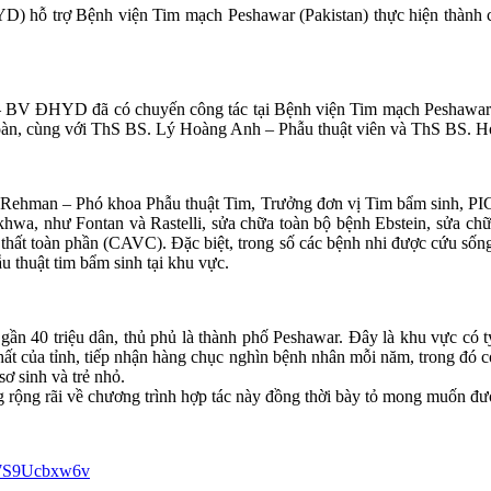
hỗ trợ Bệnh viện Tim mạch Peshawar (Pakistan) thực hiện thành cô
– BV ĐHYD đã có chuyến công tác tại Bệnh viện Tim mạch Peshawar (P
n, cùng với ThS BS. Lý Hoàng Anh – Phẫu thuật viên và ThS BS. Ho
 Rehman – Phó khoa Phẫu thuật Tim, Trưởng đơn vị Tim bẩm sinh, PIC, 
nkhwa, như Fontan và Rastelli, sửa chữa toàn bộ bệnh Ebstein, sửa c
 thất toàn phần (CAVC). Đặc biệt, trong số các bệnh nhi được cứu sốn
u thuật tim bẩm sinh tại khu vực.
gần 40 triệu dân, thủ phủ là thành phố Peshawar. Đây là khu vực có t
ất của tỉnh, tiếp nhận hàng chục nghìn bệnh nhân mỗi năm, trong đó có
sơ sinh và trẻ nhỏ.
ng rộng rãi về chương trình hợp tác này đồng thời bày tỏ mong muốn
B7S9Ucbxw6v