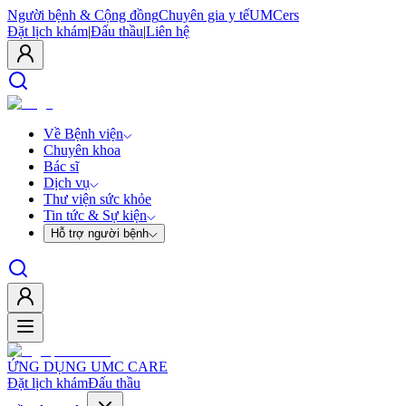
Người bệnh & Cộng đồng
Chuyên gia y tế
UMCers
Đặt lịch khám
|
Đấu thầu
|
Liên hệ
Về Bệnh viện
Chuyên khoa
Bác sĩ
Dịch vụ
Thư viện sức khỏe
Tin tức & Sự kiện
Hỗ trợ người bệnh
ỨNG DỤNG UMC CARE
Đặt lịch khám
Đấu thầu