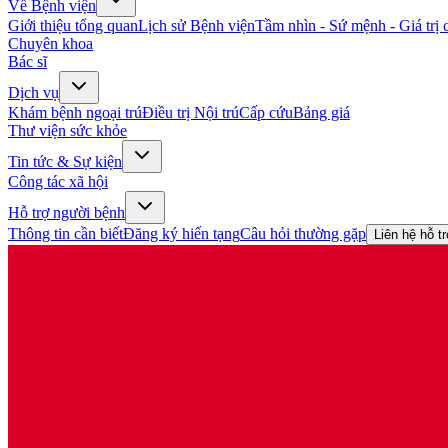
Về Bệnh viện
Giới thiệu tổng quan
Lịch sử Bệnh viện
Tầm nhìn - Sứ mệnh - Giá trị c
Chuyên khoa
Bác sĩ
Dịch vụ
Khám bệnh ngoại trú
Điều trị Nội trú
Cấp cứu
Bảng giá
Thư viện sức khỏe
Tin tức & Sự kiện
Công tác xã hội
Hỗ trợ người bệnh
Thông tin cần biết
Đăng ký hiến tạng
Câu hỏi thường gặp
Liên hệ hỗ t