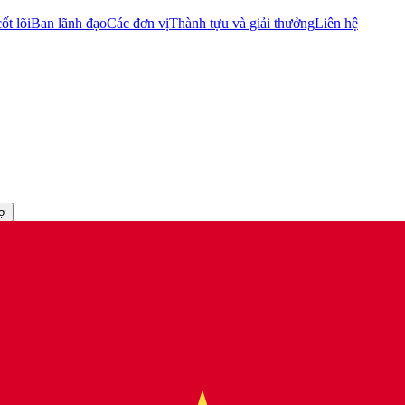
ốt lõi
Ban lãnh đạo
Các đơn vị
Thành tựu và giải thưởng
Liên hệ
rợ