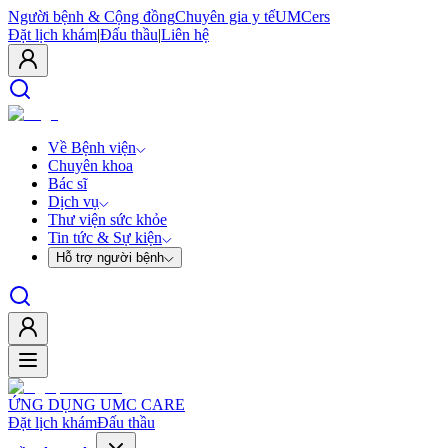
Người bệnh & Cộng đồng
Chuyên gia y tế
UMCers
Đặt lịch khám
|
Đấu thầu
|
Liên hệ
Về Bệnh viện
Chuyên khoa
Bác sĩ
Dịch vụ
Thư viện sức khỏe
Tin tức & Sự kiện
Hỗ trợ người bệnh
ỨNG DỤNG UMC CARE
Đặt lịch khám
Đấu thầu