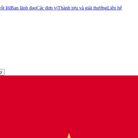
ốt lõi
Ban lãnh đạo
Các đơn vị
Thành tựu và giải thưởng
Liên hệ
rợ