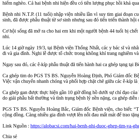
hiểm nghèo. Cả hai bệnh nhi hiện đều có tiên lượng phục hồi khả qua
Bệnh nhi N.T.P. (11 tuổi) nhập viện nhiều lần vì suy tim giai đoạn 
sinh, đã được phẫu thuật từ sơ sinh nhưng sau đó tiến triển thành hộ
Cơ hội sống đã mở ra cho hai em khi một người bệnh 44 tuổi bị chết
nhi.
Lúc 14 giờ ngày 19/3, tại Bệnh viện Thống Nhất, các y bác sĩ và nhân 
đi và gia đình. Nghi lễ được tổ chức trong không khí trang nghiêm và
Ngay sau đó, các ê-kíp phẫu thuật đã tiến hành hai ca ghép tạng tạ
Ca ghép tim do PGS TS BS. Nguyễn Hoàng Định, Phó Giám đốc Bệnh việ
Việc vận chuyển nhanh chóng và phối hợp chặt chẽ giữa các ê-kíp là 
Ca ghép gan được thực hiện gần 10 giờ đồng hồ dưới sự chỉ đạo c
do giải phẫu bất thường và tình trạng bệnh lý nền nặng, ca ghép diễn 
PGS TS BS. Nguyễn Hoàng Bắc, Giám đốc Bệnh viện, cho biết: “Thàn
cộng đồng. Càng nhiều gia đình vượt lên nỗi đau mất mát để trao tặng 
Link Nguồn :
https://alobacsi.com/hai-benh-nhi-duoc-ghep-tim-va-ghe
Chia sẻ