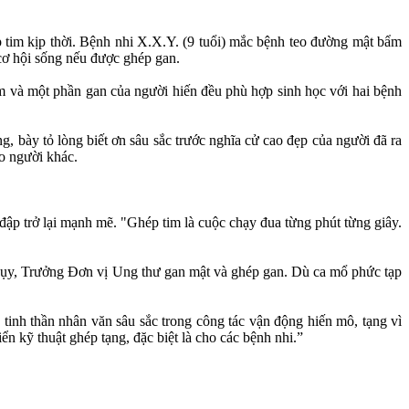
ép tim kịp thời. Bệnh nhi X.X.Y. (9 tuổi) mắc bệnh teo đường mật bẩm
 cơ hội sống nếu được ghép gan.
im và một phần gan của người hiến đều phù hợp sinh học với hai bệnh
ng, bày tỏ lòng biết ơn sâu sắc trước nghĩa cử cao đẹp của người đã ra
ho người khác.
ập trở lại mạnh mẽ. "Ghép tim là cuộc chạy đua từng phút từng giây.
ụy, Trưởng Đơn vị Ung thư gan mật và ghép gan. Dù ca mổ phức tạp
nh thần nhân văn sâu sắc trong công tác vận động hiến mô, tạng vì
ển kỹ thuật ghép tạng, đặc biệt là cho các bệnh nhi.”