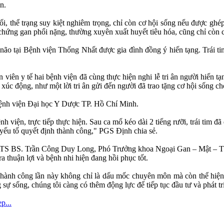
n.
cuối, thể trạng suy kiệt nghiêm trọng, chỉ còn cơ hội sống nếu được gh
i chứng gan phổi nặng, thường xuyên xuất huyết tiêu hóa, cũng chỉ còn
 não tại Bệnh viện Thống Nhất được gia đình đồng ý hiến tạng. Trái t
viên y tế hai bệnh viện đã cùng thực hiện nghi lễ tri ân người hiến tạ
 xúc động, như một lời tri ân gửi đến người đã trao tặng cơ hội sống c
i Bệnh viện Đại học Y Dược TP. Hồ Chí Minh.
n, trực tiếp thực hiện. Sau ca mổ kéo dài 2 tiếng rưỡi, trái tim đã đ
yếu tố quyết định thành công," PGS Định chia sẻ.
ủa TS BS. Trần Công Duy Long, Phó Trưởng khoa Ngoại Gan – Mật – T
ra thuận lợi và bệnh nhi hiện đang hồi phục tốt.
h công lần này không chỉ là dấu mốc chuyên môn mà còn thể hiện ti
sự sống, chúng tôi càng có thêm động lực để tiếp tục đầu tư và phát tri
p...