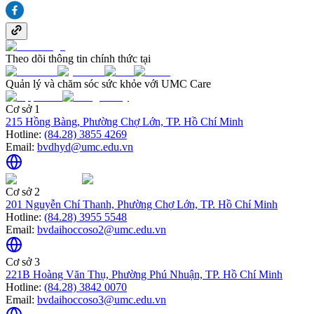
Theo dõi thông tin chính thức tại
Quản lý và chăm sóc sức khỏe với UMC Care
Cơ sở 1
215 Hồng Bàng, Phường Chợ Lớn, TP. Hồ Chí Minh
Hotline:
(84.28) 3855 4269
Email:
bvdhyd@umc.edu.vn
Cơ sở 2
201 Nguyễn Chí Thanh, Phường Chợ Lớn, TP. Hồ Chí Minh
Hotline:
(84.28) 3955 5548
Email:
bvdaihoccoso2@umc.edu.vn
Cơ sở 3
221B Hoàng Văn Thụ, Phường Phú Nhuận, TP. Hồ Chí Minh
Hotline:
(84.28) 3842 0070
Email:
bvdaihoccoso3@umc.edu.vn