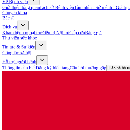
Về Bệnh viện
Giới thiệu tổng quan
Lịch sử Bệnh viện
Tầm nhìn - Sứ mệnh - Giá trị c
Chuyên khoa
Bác sĩ
Dịch vụ
Khám bệnh ngoại trú
Điều trị Nội trú
Cấp cứu
Bảng giá
Thư viện sức khỏe
Tin tức & Sự kiện
Công tác xã hội
Hỗ trợ người bệnh
Thông tin cần biết
Đăng ký hiến tạng
Câu hỏi thường gặp
Liên hệ hỗ t