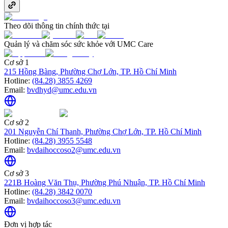
Theo dõi thông tin chính thức tại
Quản lý và chăm sóc sức khỏe với UMC Care
Cơ sở 1
215 Hồng Bàng, Phường Chợ Lớn, TP. Hồ Chí Minh
Hotline:
(84.28) 3855 4269
Email:
bvdhyd@umc.edu.vn
Cơ sở 2
201 Nguyễn Chí Thanh, Phường Chợ Lớn, TP. Hồ Chí Minh
Hotline:
(84.28) 3955 5548
Email:
bvdaihoccoso2@umc.edu.vn
Cơ sở 3
221B Hoàng Văn Thụ, Phường Phú Nhuận, TP. Hồ Chí Minh
Hotline:
(84.28) 3842 0070
Email:
bvdaihoccoso3@umc.edu.vn
Đơn vị hợp tác