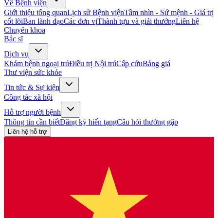
Về Bệnh viện
Giới thiệu tổng quan
Lịch sử Bệnh viện
Tầm nhìn - Sứ mệnh - Giá trị
cốt lõi
Ban lãnh đạo
Các đơn vị
Thành tựu và giải thưởng
Liên hệ
Chuyên khoa
Bác sĩ
Dịch vụ
Khám bệnh ngoại trú
Điều trị Nội trú
Cấp cứu
Bảng giá
Thư viện sức khỏe
Tin tức & Sự kiện
Công tác xã hội
Hỗ trợ người bệnh
Thông tin cần biết
Đăng ký hiến tạng
Câu hỏi thường gặp
Liên hệ hỗ trợ