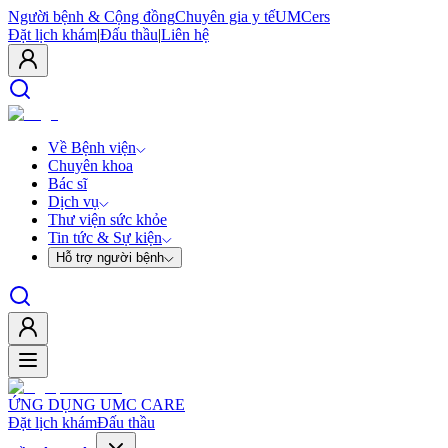
Người bệnh & Cộng đồng
Chuyên gia y tế
UMCers
Đặt lịch khám
|
Đấu thầu
|
Liên hệ
Về Bệnh viện
Chuyên khoa
Bác sĩ
Dịch vụ
Thư viện sức khỏe
Tin tức & Sự kiện
Hỗ trợ người bệnh
ỨNG DỤNG UMC CARE
Đặt lịch khám
Đấu thầu