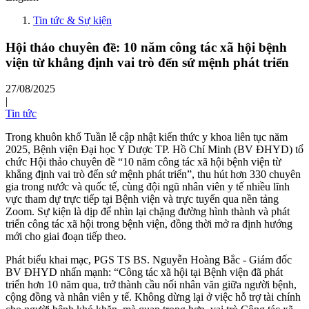
Tin tức & Sự kiện
Hội thảo chuyên đề: 10 năm công tác xã hội bệnh
viện từ khẳng định vai trò đến sứ mệnh phát triển
27/08/2025
|
Tin tức
Trong khuôn khổ Tuần lễ cập nhật kiến thức y khoa liên tục năm
2025, Bệnh viện Đại học Y Dược TP. Hồ Chí Minh (BV ĐHYD) tổ
chức Hội thảo chuyên đề “10 năm công tác xã hội bệnh viện từ
khẳng định vai trò đến sứ mệnh phát triển”, thu hút hơn 330 chuyên
gia trong nước và quốc tế, cùng đội ngũ nhân viên y tế nhiều lĩnh
vực tham dự trực tiếp tại Bệnh viện và trực tuyến qua nền tảng
Zoom. Sự kiện là dịp để nhìn lại chặng đường hình thành và phát
triển công tác xã hội trong bệnh viện, đồng thời mở ra định hướng
mới cho giai đoạn tiếp theo.
Phát biểu khai mạc, PGS TS BS. Nguyễn Hoàng Bắc - Giám đốc
BV ĐHYD nhấn mạnh: “Công tác xã hội tại Bệnh viện đã phát
triển hơn 10 năm qua, trở thành cầu nối nhân văn giữa người bệnh,
cộng đồng và nhân viên y tế. Không dừng lại ở việc hỗ trợ tài chính