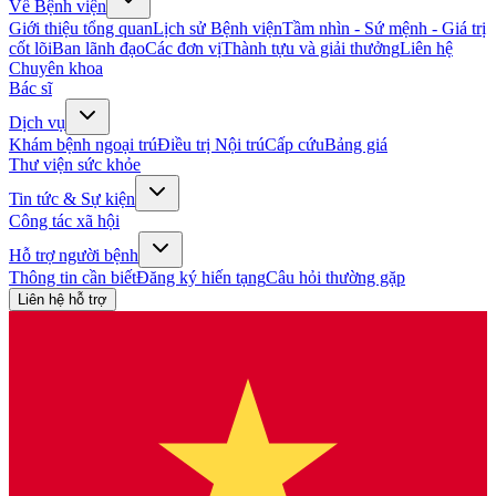
Về Bệnh viện
Giới thiệu tổng quan
Lịch sử Bệnh viện
Tầm nhìn - Sứ mệnh - Giá trị
cốt lõi
Ban lãnh đạo
Các đơn vị
Thành tựu và giải thưởng
Liên hệ
Chuyên khoa
Bác sĩ
Dịch vụ
Khám bệnh ngoại trú
Điều trị Nội trú
Cấp cứu
Bảng giá
Thư viện sức khỏe
Tin tức & Sự kiện
Công tác xã hội
Hỗ trợ người bệnh
Thông tin cần biết
Đăng ký hiến tạng
Câu hỏi thường gặp
Liên hệ hỗ trợ