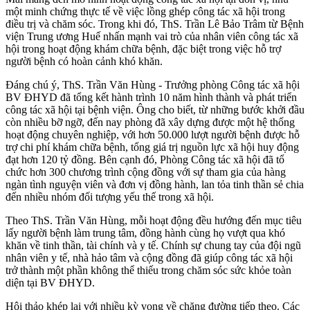
một minh chứng thực tế về việc lồng ghép công tác xã hội trong
điều trị và chăm sóc. Trong khi đó, ThS. Trần Lê Bảo Trâm từ Bệnh
viện Trung ương Huế nhấn mạnh vai trò của nhân viên công tác xã
hội trong hoạt động khám chữa bệnh, đặc biệt trong việc hỗ trợ
người bệnh có hoàn cảnh khó khăn.
Đáng chú ý, ThS. Trần Văn Hùng - Trưởng phòng Công tác xã hội
BV ĐHYD đã tổng kết hành trình 10 năm hình thành và phát triển
công tác xã hội tại bệnh viện. Ông cho biết, từ những bước khởi đầu
còn nhiều bỡ ngỡ, đến nay phòng đã xây dựng được một hệ thống
hoạt động chuyên nghiệp, với hơn 50.000 lượt người bệnh được hỗ
trợ chi phí khám chữa bệnh, tổng giá trị nguồn lực xã hội huy động
đạt hơn 120 tỷ đồng. Bên cạnh đó, Phòng Công tác xã hội đã tổ
chức hơn 300 chương trình cộng đồng với sự tham gia của hàng
ngàn tình nguyện viên và đơn vị đồng hành, lan tỏa tinh thần sẻ chia
đến nhiều nhóm đối tượng yếu thế trong xã hội.
Theo ThS. Trần Văn Hùng, mỗi hoạt động đều hướng đến mục tiêu
lấy người bệnh làm trung tâm, đồng hành cùng họ vượt qua khó
khăn về tinh thần, tài chính và y tế. Chính sự chung tay của đội ngũ
nhân viên y tế, nhà hảo tâm và cộng đồng đã giúp công tác xã hội
trở thành một phần không thể thiếu trong chăm sóc sức khỏe toàn
diện tại BV ĐHYD.
Hội thảo khép lại với nhiều kỳ vọng về chặng đường tiếp theo. Các