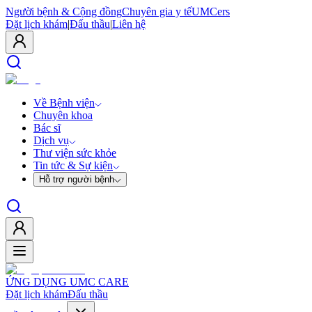
Người bệnh & Cộng đồng
Chuyên gia y tế
UMCers
Đặt lịch khám
|
Đấu thầu
|
Liên hệ
Về Bệnh viện
Chuyên khoa
Bác sĩ
Dịch vụ
Thư viện sức khỏe
Tin tức & Sự kiện
Hỗ trợ người bệnh
ỨNG DỤNG UMC CARE
Đặt lịch khám
Đấu thầu