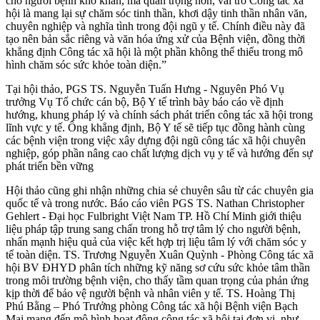
cho người bệnh khó khăn, mà quan trọng hơn, vai trò Công tác xã
hội là mang lại sự chăm sóc tinh thần, khơi dậy tinh thần nhân văn,
chuyên nghiệp và nghĩa tình trong đội ngũ y tế. Chính điều này đã
tạo nên bản sắc riêng và văn hóa ứng xử của Bệnh viện, đồng thời
khẳng định Công tác xã hội là một phần không thể thiếu trong mô
hình chăm sóc sức khỏe toàn diện.”
Tại hội thảo, PGS TS. Nguyễn Tuấn Hưng - Nguyên Phó Vụ
trưởng Vụ Tổ chức cán bộ, Bộ Y tế trình bày báo cáo về định
hướng, khung pháp lý và chính sách phát triển công tác xã hội trong
lĩnh vực y tế. Ông khẳng định, Bộ Y tế sẽ tiếp tục đồng hành cùng
các bệnh viện trong việc xây dựng đội ngũ công tác xã hội chuyên
nghiệp, góp phần nâng cao chất lượng dịch vụ y tế và hướng đến sự
phát triển bền vững
Hội thảo cũng ghi nhận những chia sẻ chuyên sâu từ các chuyên gia
quốc tế và trong nước. Báo cáo viên PGS TS. Nathan Christopher
Gehlert - Đại học Fulbright Việt Nam TP. Hồ Chí Minh giới thiệu
liệu pháp tập trung sang chấn trong hỗ trợ tâm lý cho người bệnh,
nhấn mạnh hiệu quả của việc kết hợp trị liệu tâm lý với chăm sóc y
tế toàn diện. TS. Trương Nguyễn Xuân Quỳnh - Phòng Công tác xã
hội BV ĐHYD phân tích những kỹ năng sơ cứu sức khỏe tâm thần
trong môi trường bệnh viện, cho thấy tầm quan trọng của phản ứng
kịp thời để bảo vệ người bệnh và nhân viên y tế. TS. Hoàng Thị
Phú Bằng – Phó Trưởng phòng Công tác xã hội Bệnh viện Bạch
Mai mang đến mô hình hoạt động công tác xã hội tại đơn vị, như