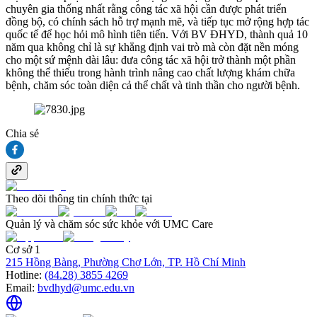
chuyên gia thống nhất rằng công tác xã hội cần được phát triển
đồng bộ, có chính sách hỗ trợ mạnh mẽ, và tiếp tục mở rộng hợp tác
quốc tế để học hỏi mô hình tiên tiến. Với BV ĐHYD, thành quả 10
năm qua không chỉ là sự khẳng định vai trò mà còn đặt nền móng
cho một sứ mệnh dài lâu: đưa công tác xã hội trở thành một phần
không thể thiếu trong hành trình nâng cao chất lượng khám chữa
bệnh, chăm sóc toàn diện cả thể chất và tinh thần cho người bệnh.
Chia sẻ
Theo dõi thông tin chính thức tại
Quản lý và chăm sóc sức khỏe với UMC Care
Cơ sở 1
215 Hồng Bàng, Phường Chợ Lớn, TP. Hồ Chí Minh
Hotline:
(84.28) 3855 4269
Email:
bvdhyd@umc.edu.vn