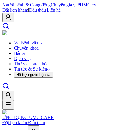
Người bệnh & Cộng đồng
Chuyên gia y tế
UMCers
Đặt lịch khám
|
Đấu thầu
|
Liên hệ
Về Bệnh viện
Chuyên khoa
Bác sĩ
Dịch vụ
Thư viện sức khỏe
Tin tức & Sự kiện
Hỗ trợ người bệnh
ỨNG DỤNG UMC CARE
Đặt lịch khám
Đấu thầu