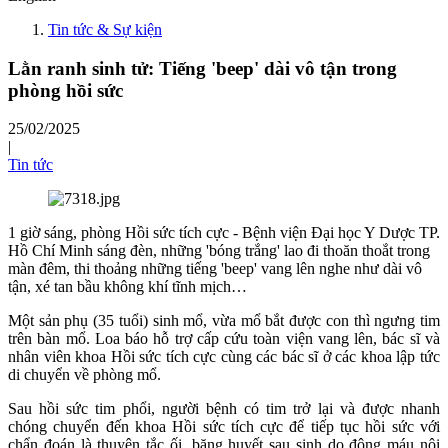
Tin tức & Sự kiện
Lằn ranh sinh tử: Tiếng 'beep' dài vô tận trong
phòng hồi sức
25/02/2025
|
Tin tức
1 giờ sáng, phòng Hồi sức tích cực - Bệnh viện Đại học Y Dược TP.
Hồ Chí Minh sáng đèn, những 'bóng trắng' lao đi thoăn thoắt trong
màn đêm, thi thoảng những tiếng 'beep' vang lên nghe như dài vô
tận, xé tan bầu không khí tĩnh mịch…
Một sản phụ (35 tuổi) sinh mổ, vừa mổ bắt được con thì ngưng tim
trên bàn mổ. Loa báo hỗ trợ cấp cứu toàn viện vang lên, bác sĩ và
nhân viên khoa Hồi sức tích cực cùng các bác sĩ ở các khoa lập tức
di chuyển về phòng mổ.
Sau hồi sức tim phổi, người bệnh có tim trở lại và được nhanh
chóng chuyển đến khoa Hồi sức tích cực để tiếp tục hồi sức với
chẩn đoán là thuyên tắc ối, băng huyết sau sinh do đông máu nội