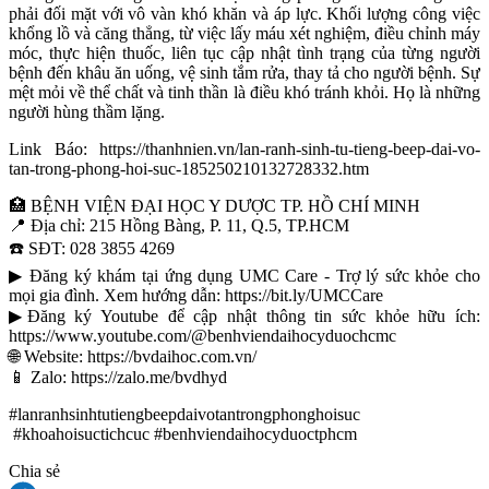
phải đối mặt với vô vàn khó khăn và áp lực. Khối lượng công việc
khổng lồ và căng thẳng, từ việc lấy máu xét nghiệm, điều chỉnh máy
móc, thực hiện thuốc, liên tục cập nhật tình trạng của từng người
bệnh đến khâu ăn uống, vệ sinh tắm rửa, thay tả cho người bệnh. Sự
mệt mỏi về thể chất và tinh thần là điều khó tránh khỏi. Họ là những
người hùng thầm lặng.
Link Báo: https://thanhnien.vn/lan-ranh-sinh-tu-tieng-beep-dai-vo-
tan-trong-phong-hoi-suc-185250210132728332.htm
🏥 BỆNH VIỆN ĐẠI HỌC Y DƯỢC TP. HỒ CHÍ MINH
📍 Địa chỉ: 215 Hồng Bàng, P. 11, Q.5, TP.HCM
☎️ SĐT: 028 3855 4269
▶ Đăng ký khám tại ứng dụng UMC Care - Trợ lý sức khỏe cho
mọi gia đình. Xem hướng dẫn: https://bit.ly/UMCCare
▶Đăng ký Youtube để cập nhật thông tin sức khỏe hữu ích:
https://www.youtube.com/@benhviendaihocyduochcmc
🌐 Website: https://bvdaihoc.com.vn/
📱 Zalo: https://zalo.me/bvdhyd
#lanranhsinhtutiengbeepdaivotantrongphonghoisuc
#khoahoisuctichcuc #benhviendaihocyduoctphcm
Chia sẻ