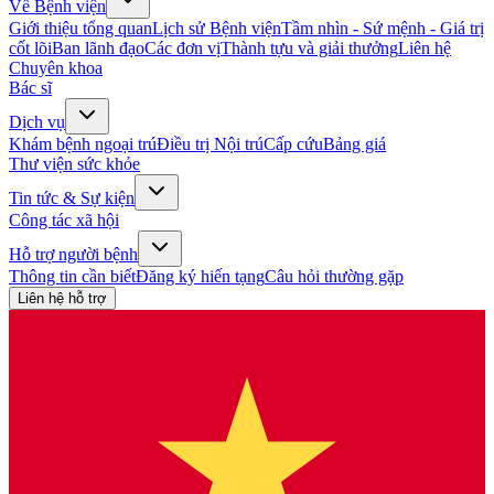
Về Bệnh viện
Giới thiệu tổng quan
Lịch sử Bệnh viện
Tầm nhìn - Sứ mệnh - Giá trị
cốt lõi
Ban lãnh đạo
Các đơn vị
Thành tựu và giải thưởng
Liên hệ
Chuyên khoa
Bác sĩ
Dịch vụ
Khám bệnh ngoại trú
Điều trị Nội trú
Cấp cứu
Bảng giá
Thư viện sức khỏe
Tin tức & Sự kiện
Công tác xã hội
Hỗ trợ người bệnh
Thông tin cần biết
Đăng ký hiến tạng
Câu hỏi thường gặp
Liên hệ hỗ trợ