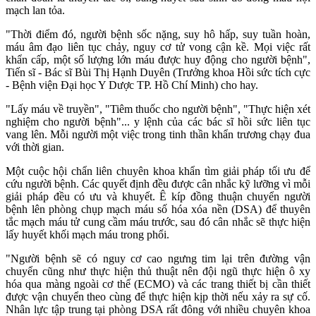
mạch lan tỏa.
"Thời điểm đó, người bệnh sốc nặng, suy hô hấp, suy tuần hoàn,
máu âm đạo liên tục chảy, nguy cơ tử vong cận kề. Mọi việc rất
khẩn cấp, một số lượng lớn máu được huy động cho người bệnh",
Tiến sĩ - Bác sĩ Bùi Thị Hạnh Duyên (Trưởng khoa Hồi sức tích cực
- Bệnh viện Đại học Y Dược TP. Hồ Chí Minh) cho hay.
"Lấy máu về truyền", "Tiêm thuốc cho người bệnh", "Thực hiện xét
nghiệm cho người bệnh"... y lệnh của các bác sĩ hồi sức liên tục
vang lên. Mỗi người một việc trong tinh thần khẩn trương chạy đua
với thời gian.
Một cuộc hội chẩn liên chuyên khoa khẩn tìm giải pháp tối ưu để
cứu người bệnh. Các quyết định đều được cân nhắc kỹ lưỡng vì mỗi
giải pháp đều có ưu và khuyết. Ê kíp đồng thuận chuyển người
bệnh lên phòng chụp mạch máu số hóa xóa nền (DSA) để thuyên
tắc mạch máu tử cung cầm máu trước, sau đó cân nhắc sẽ thực hiện
lấy huyết khối mạch máu trong phổi.
"Người bệnh sẽ có nguy cơ cao ngưng tim lại trên đường vận
chuyển cũng như thực hiện thủ thuật nên đội ngũ thực hiện ô xy
hóa qua màng ngoài cơ thể (ECMO) và các trang thiết bị cần thiết
được vận chuyển theo cùng để thực hiện kịp thời nếu xảy ra sự cố.
Nhân lực tập trung tại phòng DSA rất đông với nhiều chuyên khoa