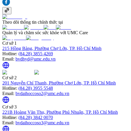
Theo dõi thông tin chính thức tại
Quản lý và chăm sóc sức khỏe với UMC Care
Cơ sở 1
215 Hồng Bàng, Phường Chợ Lớn, TP. Hồ Chí Minh
Hotline:
(84.28) 3855 4269
Email:
bvdhyd@umc.edu.vn
Cơ sở 2
201 Nguyễn Chí Thanh, Phường Chợ Lớn, TP. Hồ Chí Minh
Hotline:
(84.28) 3955 5548
Email:
bvdaihoccoso2@umc.edu.vn
Cơ sở 3
221B Hoàng Văn Thụ, Phường Phú Nhuận, TP. Hồ Chí Minh
Hotline:
(84.28) 3842 0070
Email:
bvdaihoccoso3@umc.edu.vn