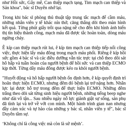
như Hồi sức, Gây mê, Can thiệp mạch tạng, Tim mạch can thiệp và
Sản khoa", bác sĩ Duyên nhớ lại.
Trong khi bác sĩ phòng thủ thuật tập trung tắc mạch để cầm máu,
những nhân viên y tế khác nín thở, căng thẳng dõi theo màn hình
kết quả. Từng phút giây trôi qua nặng nề cho đến khi hình ảnh hiển
thị tín hiệu thành công, mạch máu đã được tắc hoàn toàn, dòng máu
ngừng chảy.
Ê kíp can thiệp mạch rút lui, ê kíp tim mạch can thiệp tiếp nối công
việc, thực hiện lấy máu đông trong mạch máu phổi. Riêng ê kíp hồi
sức gồm 4 bác sĩ và các điều dưỡng vẫn túc trực tại chỗ theo dõi sát
hô hấp và tuần hoàn của người bệnh để hồi sức và can thiệp ECMO
kịp thời. Từng dây máu đông được kéo ra khỏi người bệnh.
"Huyết động và hô hấp người bệnh ổn định hơn, ê kíp quyết định trì
hoãn thực hiện ECMO, nhưng đêm đó bệnh lại trở nặng hơn. Nhân
lực lại được hỗ trợ trong đêm để thực hiện ECMO. Những đêm
trắng theo dõi sát từng sinh hiệu người bệnh, những tiếng beep nghe
như dài vô tận... Sau nhiều ngày nỗ lực giành giật sự sống, sản phụ
đã tỉnh lại và trở về với con mình. Một hành trình gian nan nhưng
đầy cảm xúc và tự hào của những y bác sĩ, nhân viên y tế", bác sĩ
Duyên tâm sự.
‘Không chỉ là công việc mà còn là sứ mệnh’.