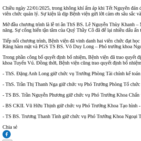
Chiều ngày 22/01/2025, trong không khí ấm áp khi Tết Nguyên đán đa
viên chức quản lý. Sự kiện là dịp Bệnh viện gửi lời cảm ơn sâu sắc v
Mở đầu chương trình là lễ tri ân ThS BS. Lê Nguyễn Thùy Khanh 
năng. Sự cống hiến tận tâm của Quý Thầy Cô đã để lại nhiều dấu ấn t
Tiếp nối chương trình, Bệnh viện đã vinh danh hai viên chức đạt 
Răng hàm mặt và PGS TS BS. Võ Duy Long – Phó trưởng khoa Ngoại 
Trong phần công bố quyết định bổ nhiệm, Bệnh viện đã trao quyế
khoa Tuyến Vú. Đồng thời, Bệnh viện cũng trao quyết định bổ nhiệm 
- ThS. Đặng Anh Long giữ chức vụ Trưởng Phòng Tài chính kế toán
- ThS. Trần Thị Thanh Nga giữ chức vụ Phó Trưởng Phòng Tổ chức
- TS BS. Trần Nguyễn Phương giữ chức vụ Phó Trưởng Khoa Chấn 
- BS CKII. Vũ Hữu Thịnh giữ chức vụ Phó Trưởng Khoa Tạo hình 
- TS BS. Trương Thanh Tình giữ chức vụ Phó Trưởng Khoa Ngoại 
Chia sẻ