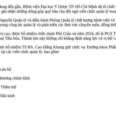
ng đến gần, Bệnh viện Đại học Y Dược TP. Hồ Chí Minh đã tổ chức lễ 
à ghi nhận những đóng góp quý báu của đội ngũ viên chức quản lý trong
– Nguyên Quản lý và điều hành Phòng Quản lý chất lượng bệnh viện
rong công tác quản lý và phát triển các lĩnh vực chuyên môn, đồng thờ
học vị cao, được bổ nhiệm chức danh Phó Giáo sư năm 2024, đó là P
Tiêu hóa. Thành tựu này không chỉ khẳng định năng lực và vị thế c
t định bổ nhiệm TS BS. Cao Đằng Khang giữ chức vụ Trưởng khoa Phẫ
lại các viên chức quản lý, bao gồm:
 cán bộ
thương chỉnh hình
- Thẩm mỹ
Thần kinh