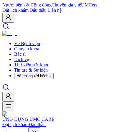
Người bệnh & Cộng đồng
Chuyên gia y tế
UMCers
Đặt lịch khám
|
Đấu thầu
|
Liên hệ
Về Bệnh viện
Chuyên khoa
Bác sĩ
Dịch vụ
Thư viện sức khỏe
Tin tức & Sự kiện
Hỗ trợ người bệnh
ỨNG DỤNG UMC CARE
Đặt lịch khám
Đấu thầu