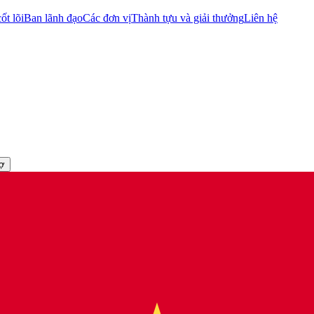
ốt lõi
Ban lãnh đạo
Các đơn vị
Thành tựu và giải thưởng
Liên hệ
rợ