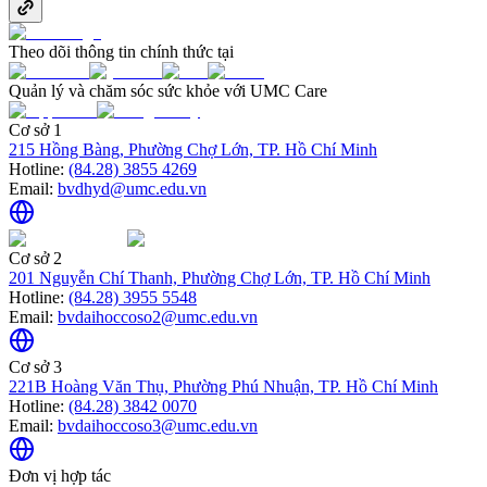
Theo dõi thông tin chính thức tại
Quản lý và chăm sóc sức khỏe với UMC Care
Cơ sở 1
215 Hồng Bàng, Phường Chợ Lớn, TP. Hồ Chí Minh
Hotline:
(84.28) 3855 4269
Email:
bvdhyd@umc.edu.vn
Cơ sở 2
201 Nguyễn Chí Thanh, Phường Chợ Lớn, TP. Hồ Chí Minh
Hotline:
(84.28) 3955 5548
Email:
bvdaihoccoso2@umc.edu.vn
Cơ sở 3
221B Hoàng Văn Thụ, Phường Phú Nhuận, TP. Hồ Chí Minh
Hotline:
(84.28) 3842 0070
Email:
bvdaihoccoso3@umc.edu.vn
Đơn vị hợp tác