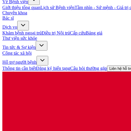
Về Bệnh viện
Giới thiệu tổng quan
Lịch sử Bệnh viện
Tầm nhìn - Sứ mệnh - Giá trị c
Chuyên khoa
Bác sĩ
Dịch vụ
Khám bệnh ngoại trú
Điều trị Nội trú
Cấp cứu
Bảng giá
Thư viện sức khỏe
Tin tức & Sự kiện
Công tác xã hội
Hỗ trợ người bệnh
Thông tin cần biết
Đăng ký hiến tạng
Câu hỏi thường gặp
Liên hệ hỗ t