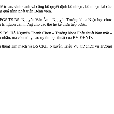
tri ân, vinh danh và công bố quyết định bổ nhiệm, bổ nhiệm lại các
 quá trình phát triển Bệnh viện.
 và PGS TS BS. Nguyễn Văn Ân – Nguyên Trưởng khoa Niệu học chức
i là nguồn cảm hứng cho các thế hệ kế thừa tiếp bước.
GS TS BS. Hồ Nguyễn Thanh Chơn – Trưởng khoa Phẫu thuật hàm mặt –
á nhân, mà còn nâng cao uy tín học thuật của BV ĐHYD.
u thuật Tim mạch và BS CKII. Nguyễn Triệu Vũ giữ chức vụ Trưởng