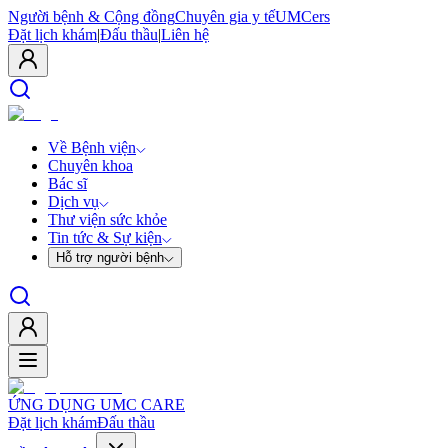
Người bệnh & Cộng đồng
Chuyên gia y tế
UMCers
Đặt lịch khám
|
Đấu thầu
|
Liên hệ
Về Bệnh viện
Chuyên khoa
Bác sĩ
Dịch vụ
Thư viện sức khỏe
Tin tức & Sự kiện
Hỗ trợ người bệnh
ỨNG DỤNG UMC CARE
Đặt lịch khám
Đấu thầu