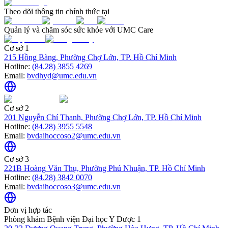
Theo dõi thông tin chính thức tại
Quản lý và chăm sóc sức khỏe với UMC Care
Cơ sở 1
215 Hồng Bàng, Phường Chợ Lớn, TP. Hồ Chí Minh
Hotline:
(84.28) 3855 4269
Email:
bvdhyd@umc.edu.vn
Cơ sở 2
201 Nguyễn Chí Thanh, Phường Chợ Lớn, TP. Hồ Chí Minh
Hotline:
(84.28) 3955 5548
Email:
bvdaihoccoso2@umc.edu.vn
Cơ sở 3
221B Hoàng Văn Thụ, Phường Phú Nhuận, TP. Hồ Chí Minh
Hotline:
(84.28) 3842 0070
Email:
bvdaihoccoso3@umc.edu.vn
Đơn vị hợp tác
Phòng khám Bệnh viện Đại học Y Dược 1