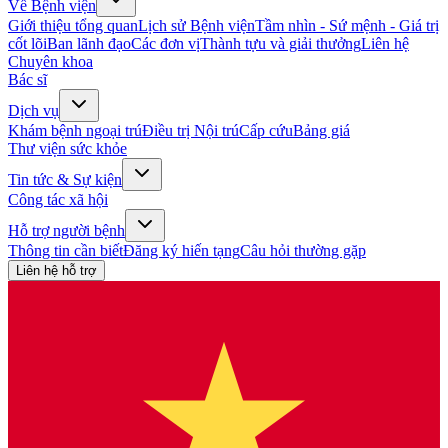
Về Bệnh viện
Giới thiệu tổng quan
Lịch sử Bệnh viện
Tầm nhìn - Sứ mệnh - Giá trị
cốt lõi
Ban lãnh đạo
Các đơn vị
Thành tựu và giải thưởng
Liên hệ
Chuyên khoa
Bác sĩ
Dịch vụ
Khám bệnh ngoại trú
Điều trị Nội trú
Cấp cứu
Bảng giá
Thư viện sức khỏe
Tin tức & Sự kiện
Công tác xã hội
Hỗ trợ người bệnh
Thông tin cần biết
Đăng ký hiến tạng
Câu hỏi thường gặp
Liên hệ hỗ trợ