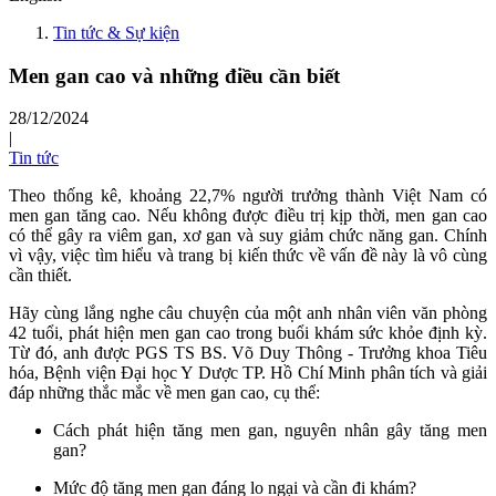
Tin tức & Sự kiện
Men gan cao và những điều cần biết
28/12/2024
|
Tin tức
Theo thống kê, khoảng 22,7% người trưởng thành Việt Nam có
men gan tăng cao. Nếu không được điều trị kịp thời, men gan cao
có thể gây ra viêm gan, xơ gan và suy giảm chức năng gan. Chính
vì vậy, việc tìm hiểu và trang bị kiến thức về vấn đề này là vô cùng
cần thiết.
Hãy cùng lắng nghe câu chuyện của một anh nhân viên văn phòng
42 tuổi, phát hiện men gan cao trong buổi khám sức khỏe định kỳ.
Từ đó, anh được PGS TS BS. Võ Duy Thông - Trưởng khoa Tiêu
hóa, Bệnh viện Đại học Y Dược TP. Hồ Chí Minh phân tích và giải
đáp những thắc mắc về men gan cao, cụ thể:
Cách phát hiện tăng men gan, nguyên nhân gây tăng men
gan?
Mức độ tăng men gan đáng lo ngại và cần đi khám?