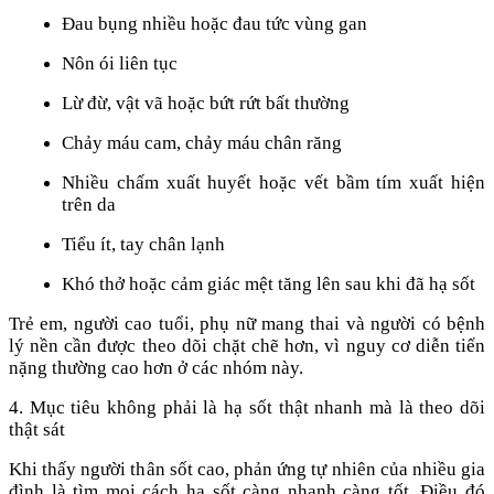
Đau bụng nhiều hoặc đau tức vùng gan
Nôn ói liên tục
Lừ đừ, vật vã hoặc bứt rứt bất thường
Chảy máu cam, chảy máu chân răng
Nhiều chấm xuất huyết hoặc vết bầm tím xuất hiện
trên da
Tiểu ít, tay chân lạnh
Khó thở hoặc cảm giác mệt tăng lên sau khi đã hạ sốt
Trẻ em, người cao tuổi, phụ nữ mang thai và người có bệnh
lý nền cần được theo dõi chặt chẽ hơn, vì nguy cơ diễn tiến
nặng thường cao hơn ở các nhóm này.
4. Mục tiêu không phải là hạ sốt thật nhanh mà là theo dõi
thật sát
Khi thấy người thân sốt cao, phản ứng tự nhiên của nhiều gia
đình là tìm mọi cách hạ sốt càng nhanh càng tốt. Điều đó