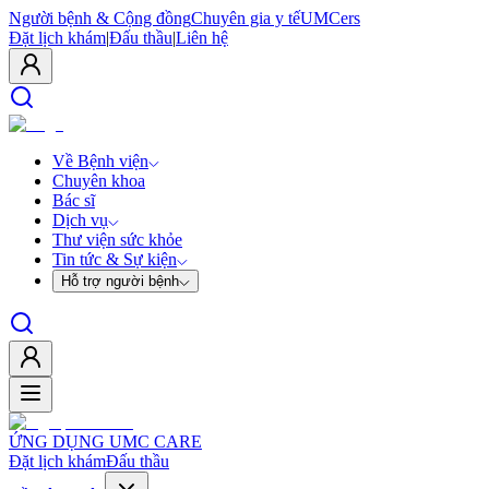
Người bệnh & Cộng đồng
Chuyên gia y tế
UMCers
Đặt lịch khám
|
Đấu thầu
|
Liên hệ
Về Bệnh viện
Chuyên khoa
Bác sĩ
Dịch vụ
Thư viện sức khỏe
Tin tức & Sự kiện
Hỗ trợ người bệnh
ỨNG DỤNG UMC CARE
Đặt lịch khám
Đấu thầu