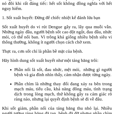
nó đôi khi rất đáng tiếc: hết sốt không đồng nghĩa với hết
nguy hiểm.
1. Sốt xuất huyết: Đừng để chiếc nhiệt kế đánh lừa bạn
Sốt xuất huyết do vi rút Dengue gây ra, lây qua muỗi vằn.
Những ngày đầu, người bệnh sốt cao đột ngột, đau đầu, nhức
mỏi, có thể nổi ban. Vì trông khá giống nhiều bệnh siêu vi
thông thường, không ít người chọn cách chờ xem.
Thực ra, cơn sốt chỉ là phần bề mặt của bệnh.
Hãy hình dung sốt xuất huyết như một tảng băng trôi:
Phần nổi là sốt, đau nhức, mệt mỏi, những gì người
bệnh và gia đình nhìn thấy, cảm nhận được từng ngày.
Phần chìm là những thay đổi đang xảy ra bên trong
mạch máu, tiểu cầu, khả năng đông máu, tình trạng
dịch trong lòng mạch, thứ không gây ra cảm giác rõ
ràng nào, nhưng lại quyết định bệnh sẽ đi về đâu.
Khi sốt giảm, phần nổi của tảng băng thu nhỏ lại. Nhiều
người tưởng tảng băng đã tan, bệnh đã đỡ nhưng phần chìm