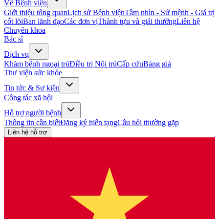
Về Bệnh viện
Giới thiệu tổng quan
Lịch sử Bệnh viện
Tầm nhìn - Sứ mệnh - Giá trị
cốt lõi
Ban lãnh đạo
Các đơn vị
Thành tựu và giải thưởng
Liên hệ
Chuyên khoa
Bác sĩ
Dịch vụ
Khám bệnh ngoại trú
Điều trị Nội trú
Cấp cứu
Bảng giá
Thư viện sức khỏe
Tin tức & Sự kiện
Công tác xã hội
Hỗ trợ người bệnh
Thông tin cần biết
Đăng ký hiến tạng
Câu hỏi thường gặp
Liên hệ hỗ trợ