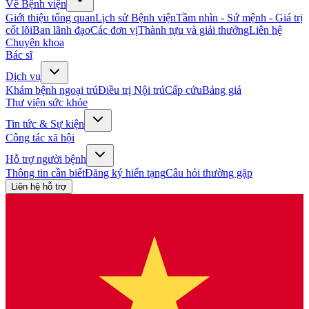
Về Bệnh viện
Giới thiệu tổng quan
Lịch sử Bệnh viện
Tầm nhìn - Sứ mệnh - Giá trị
cốt lõi
Ban lãnh đạo
Các đơn vị
Thành tựu và giải thưởng
Liên hệ
Chuyên khoa
Bác sĩ
Dịch vụ
Khám bệnh ngoại trú
Điều trị Nội trú
Cấp cứu
Bảng giá
Thư viện sức khỏe
Tin tức & Sự kiện
Công tác xã hội
Hỗ trợ người bệnh
Thông tin cần biết
Đăng ký hiến tạng
Câu hỏi thường gặp
Liên hệ hỗ trợ