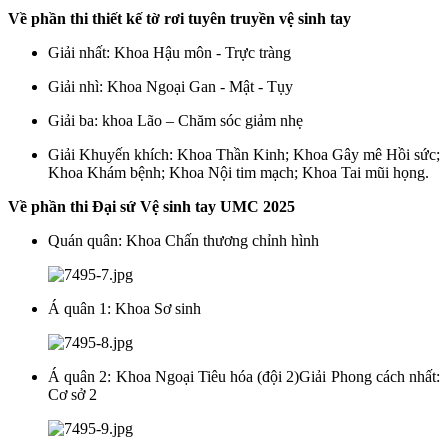
Về phần thi thiết kế tờ rơi
tuyên truyền vệ sinh tay
Giải nhất:
Khoa
Hậu môn - Trực tràng
Giải nhì:
Khoa
Ngoại
Gan
-
Mật
-
Tụy
Giải ba:
khoa
Lão – Chăm sóc giảm nhẹ
Giải Khuyến khích: Khoa
Thần Kinh
; Khoa Gây mê Hồi sức;
Khoa
Khám bệnh
; Khoa
Nội tim mạch
; Khoa
Tai mũi họng
.
Về phần thi Đại sứ Vệ sinh tay UMC 2025
Quán quân: Khoa Chấn thương chỉnh hình
Á quân 1: Khoa Sơ sinh
Á quân 2: Khoa Ngoại Tiêu hóa (đội 2)Giải Phong cách nhất:
Cơ sở 2