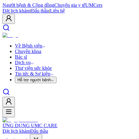
Người bệnh & Cộng đồng
Chuyên gia y tế
UMCers
Đặt lịch khám
|
Đấu thầu
|
Liên hệ
Về Bệnh viện
Chuyên khoa
Bác sĩ
Dịch vụ
Thư viện sức khỏe
Tin tức & Sự kiện
Hỗ trợ người bệnh
ỨNG DỤNG UMC CARE
Đặt lịch khám
Đấu thầu