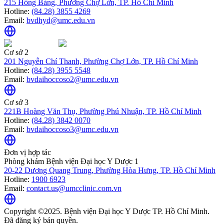
215 Hồng Bàng, Phường Chợ Lớn, TP. Hồ Chí Minh
Hotline:
(84.28) 3855 4269
Email:
bvdhyd@umc.edu.vn
Cơ sở 2
201 Nguyễn Chí Thanh, Phường Chợ Lớn, TP. Hồ Chí Minh
Hotline:
(84.28) 3955 5548
Email:
bvdaihoccoso2@umc.edu.vn
Cơ sở 3
221B Hoàng Văn Thụ, Phường Phú Nhuận, TP. Hồ Chí Minh
Hotline:
(84.28) 3842 0070
Email:
bvdaihoccoso3@umc.edu.vn
Đơn vị hợp tác
Phòng khám Bệnh viện Đại học Y Dược 1
20-22 Dương Quang Trung, Phường Hòa Hưng, TP. Hồ Chí Minh
Hotline:
1900 6923
Email:
contact.us@umcclinic.com.vn
Copyright ©2025. Bệnh viện Đại học Y Dược TP. Hồ Chí Minh.
Đã đăng ký bản quyền.