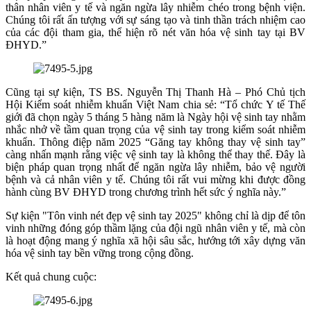
thân nhân viên y tế và ngăn ngừa lây nhiễm chéo trong bệnh viện.
Chúng tôi rất ấn tượng với sự sáng tạo và tinh thần trách nhiệm cao
của các đội tham gia, thể hiện rõ nét văn hóa vệ sinh tay tại BV
ĐHYD.”
Cũng tại sự kiện, TS BS. Nguyễn Thị Thanh Hà – Phó Chủ tịch
Hội Kiểm soát nhiễm khuẩn Việt Nam chia sẻ: “Tổ chức Y tế Thế
giới đã chọn ngày 5 tháng 5 hàng năm là Ngày hội vệ sinh tay nhằm
nhắc nhở về tầm quan trọng của vệ sinh tay trong kiểm soát nhiễm
khuẩn. Thông điệp năm 2025 “Găng tay không thay vệ sinh tay”
càng nhấn mạnh rằng việc vệ sinh tay là không thể thay thế. Đây là
biện pháp quan trọng nhất để ngăn ngừa lây nhiễm, bảo vệ người
bệnh và cả nhân viên y tế. Chúng tôi rất vui mừng khi được đồng
hành cùng BV ĐHYD trong chương trình hết sức ý nghĩa này.”
Sự kiện "Tôn vinh nét đẹp vệ sinh tay 2025" không chỉ là dịp để tôn
vinh những đóng góp thầm lặng của đội ngũ nhân viên y tế, mà còn
là hoạt động mang ý nghĩa xã hội sâu sắc, hướng tới xây dựng văn
hóa vệ sinh tay bền vững trong cộng đồng.
Kết quả chung cuộc: