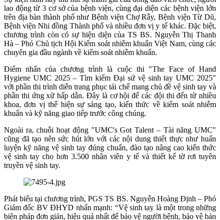
lao động từ 3 cơ sở của bệnh viện, cùng đại diện các bệnh viện lớn
trên địa bàn thành phố như Bệnh viện Chợ Rẫy, Bệnh viện Từ Dũ,
Bệnh viện Nhi đồng Thành phố và nhiều đơn vị y tế khác. Đặc biệt,
chương trình còn có sự hiện diện của TS BS. Nguyễn Thị Thanh
Hà – Phó Chủ tịch Hội Kiểm soát nhiễm khuẩn Việt Nam, cùng các
chuyên gia đầu ngành về kiểm soát nhiễm khuẩn.
Điểm nhấn của chương trình là cuộc thi "The Face of Hand
Hygiene UMC 2025 – Tìm kiếm Đại sứ vệ sinh tay UMC 2025"
với phần thi trình diễn trang phục tái chế mang chủ đề vệ sinh tay và
phần thi ứng xử hấp dẫn. Đây là cơ hội để các đội thi đến từ nhiều
khoa, đơn vị thể hiện sự sáng tạo, kiến thức về kiểm soát nhiễm
khuẩn và kỹ năng giao tiếp trước công chúng.
Ngoài ra, chuỗi hoạt động "UMC's Got Talent – Tài năng UMC"
cũng đã tạo nên sức hút lớn với các nội dung thiết thực như huấn
luyện kỹ năng vệ sinh tay đúng chuẩn, đào tạo nâng cao kiến thức
vệ sinh tay cho hơn 3.500 nhân viên y tế và thiết kế tờ rơi tuyên
truyền vệ sinh tay.
Phát biểu tại chương trình, PGS TS BS. Nguyễn Hoàng Định – Phó
Giám đốc BV ĐHYD nhấn mạnh: “Vệ sinh tay là một trong những
biện pháp đơn giản, hiệu quả nhất để bảo vệ người bệnh, bảo vệ bản