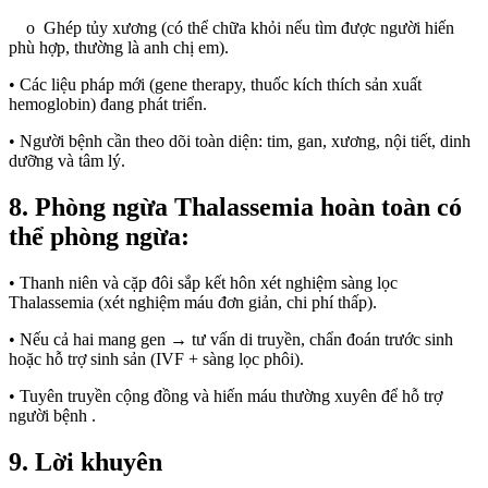
o Ghép tủy xương (có thể chữa khỏi nếu tìm được người hiến
phù hợp, thường là anh chị em).
• Các liệu pháp mới (gene therapy, thuốc kích thích sản xuất
hemoglobin) đang phát triển.
• Người bệnh cần theo dõi toàn diện: tim, gan, xương, nội tiết, dinh
dưỡng và tâm lý.
8. Phòng ngừa Thalassemia hoàn toàn có
thể phòng ngừa:
• Thanh niên và cặp đôi sắp kết hôn xét nghiệm sàng lọc
Thalassemia (xét nghiệm máu đơn giản, chi phí thấp).
• Nếu cả hai mang gen → tư vấn di truyền, chẩn đoán trước sinh
hoặc hỗ trợ sinh sản (IVF + sàng lọc phôi).
• Tuyên truyền cộng đồng và hiến máu thường xuyên để hỗ trợ
người bệnh .
9. Lời khuyên