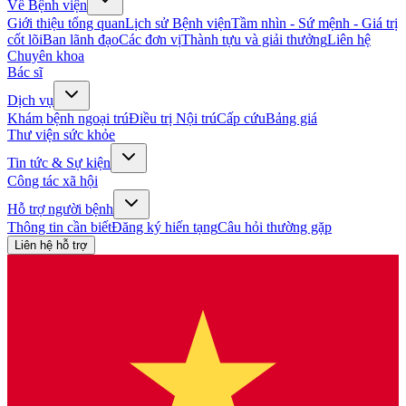
Về Bệnh viện
Giới thiệu tổng quan
Lịch sử Bệnh viện
Tầm nhìn - Sứ mệnh - Giá trị
cốt lõi
Ban lãnh đạo
Các đơn vị
Thành tựu và giải thưởng
Liên hệ
Chuyên khoa
Bác sĩ
Dịch vụ
Khám bệnh ngoại trú
Điều trị Nội trú
Cấp cứu
Bảng giá
Thư viện sức khỏe
Tin tức & Sự kiện
Công tác xã hội
Hỗ trợ người bệnh
Thông tin cần biết
Đăng ký hiến tạng
Câu hỏi thường gặp
Liên hệ hỗ trợ