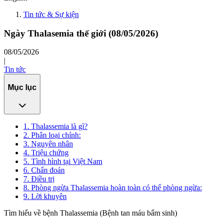
Tin tức & Sự kiện
Ngày Thalasemia thế giới (08/05/2026)
08/05/2026
|
Tin tức
Mục lục
1. Thalassemia là gì?
2. Phân loại chính:
3. Nguyên nhân
4. Triệu chứng
5. Tình hình tại Việt Nam
6. Chẩn đoán
7. Điều trị
8. Phòng ngừa Thalassemia hoàn toàn có thể phòng ngừa:
9. Lời khuyên
Tìm hiểu về bệnh Thalassemia (Bệnh tan máu bẩm sinh)