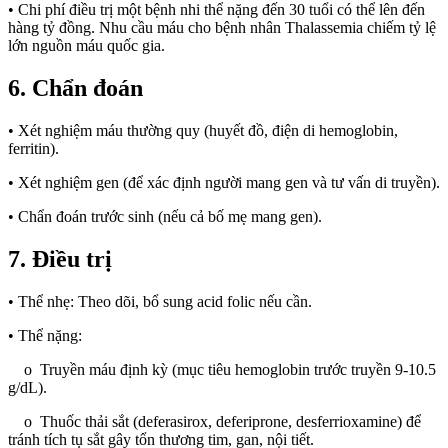
• Chi phí điều trị một bệnh nhi thể nặng đến 30 tuổi có thể lên đến
hàng tỷ đồng. Nhu cầu máu cho bệnh nhân Thalassemia chiếm tỷ lệ
lớn nguồn máu quốc gia.
6. Chẩn đoán
• Xét nghiệm máu thường quy (huyết đồ, điện di hemoglobin,
ferritin).
• Xét nghiệm gen (để xác định người mang gen và tư vấn di truyền).
• Chẩn đoán trước sinh (nếu cả bố mẹ mang gen).
7. Điều trị
• Thể nhẹ: Theo dõi, bổ sung acid folic nếu cần.
• Thể nặng:
o Truyền máu định kỳ (mục tiêu hemoglobin trước truyền 9-10.5
g/dL).
o Thuốc thải sắt (deferasirox, deferiprone, desferrioxamine) để
tránh tích tụ sắt gây tổn thương tim, gan, nội tiết.