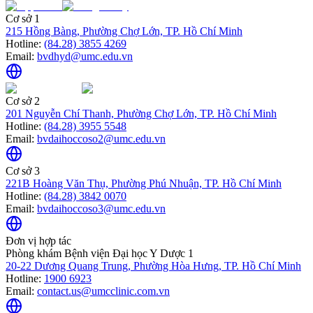
Cơ sở 1
215 Hồng Bàng, Phường Chợ Lớn, TP. Hồ Chí Minh
Hotline:
(84.28) 3855 4269
Email:
bvdhyd@umc.edu.vn
Cơ sở 2
201 Nguyễn Chí Thanh, Phường Chợ Lớn, TP. Hồ Chí Minh
Hotline:
(84.28) 3955 5548
Email:
bvdaihoccoso2@umc.edu.vn
Cơ sở 3
221B Hoàng Văn Thụ, Phường Phú Nhuận, TP. Hồ Chí Minh
Hotline:
(84.28) 3842 0070
Email:
bvdaihoccoso3@umc.edu.vn
Đơn vị hợp tác
Phòng khám Bệnh viện Đại học Y Dược 1
20-22 Dương Quang Trung, Phường Hòa Hưng, TP. Hồ Chí Minh
Hotline:
1900 6923
Email:
contact.us@umcclinic.com.vn