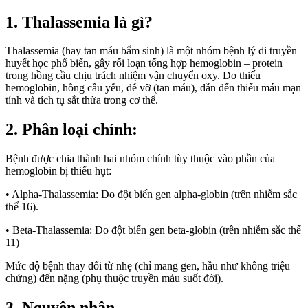
1. Thalassemia là gì?
Thalassemia (hay tan máu bẩm sinh) là một nhóm bệnh lý di truyền
huyết học phổ biến, gây rối loạn tổng hợp hemoglobin – protein
trong hồng cầu chịu trách nhiệm vận chuyển oxy. Do thiếu
hemoglobin, hồng cầu yếu, dễ vỡ (tan máu), dẫn đến thiếu máu mạn
tính và tích tụ sắt thừa trong cơ thể.
2. Phân loại chính:
Bệnh được chia thành hai nhóm chính tùy thuộc vào phần của
hemoglobin bị thiếu hụt:
• Alpha-Thalassemia: Do đột biến gen alpha-globin (trên nhiễm sắc
thể 16).
• Beta-Thalassemia: Do đột biến gen beta-globin (trên nhiễm sắc thể
11)
Mức độ bệnh thay đổi từ nhẹ (chỉ mang gen, hầu như không triệu
chứng) đến nặng (phụ thuộc truyền máu suốt đời).
3. Nguyên nhân