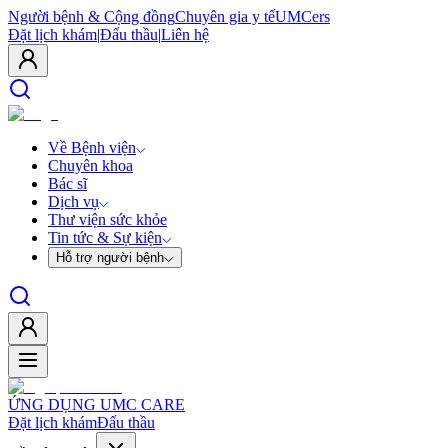
Người bệnh & Cộng đồng
Chuyên gia y tế
UMCers
Đặt lịch khám
|
Đấu thầu
|
Liên hệ
Về Bệnh viện
Chuyên khoa
Bác sĩ
Dịch vụ
Thư viện sức khỏe
Tin tức & Sự kiện
Hỗ trợ người bệnh
ỨNG DỤNG UMC CARE
Đặt lịch khám
Đấu thầu