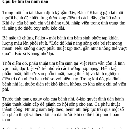
Cậu bé tím tái năm nào
Trong một lần tái khám định kỳ gần đây, Bác sĩ Khang gặp lại một
người bệnh đặc biệt từng được ông điều trị cách đây gần 20 năm.
Khi ấy, cậu bé mới chỉ vài tháng tuổi, nhập viện trong tình trạng tím
tái nặng do thiếu oxy máu kéo dài.
Bé mắc tứ chứng Fallot - một bệnh tim bẩm sinh phức tạp khiến
lượng máu lên phổi rất ít. "Lúc đó khả năng sống của bé rất mong
manh. Nếu không được phẫu thuật kịp thời, gần như không thể vượt
qua" - Bác sĩ Khang nhớ lại.
Thời điểm đó, phẫu thuật tim bẩm sinh tại Việt Nam vẫn còn là lĩnh
vực mới, đặc biệt với trẻ nhỏ và các trường hợp nặng. Điều kiện
phẫu thuật, hồi sức sau phẫu thuật, trang thiết bị và kinh nghiệm
điều trị còn nhiều hạn chế so với hiện nay. Trong khi đó, gia đình
bệnh nhi lại thuộc diện rất khó khăn, không có khả năng chi trả viện
phí.
Trước tình trạng nguy cấp của bệnh nhi, ê-kíp quyết định tiến hành
phẫu thuật khẩn cấp để giành cơ hội sống cho em. Ca phẫu thuật
thành công. Những năm tiếp theo, bệnh nhi tiếp tục trải qua một số
lần phẫu thuật và theo dõi lâu dài trước khi có thể hồi phục hoàn
toàn.