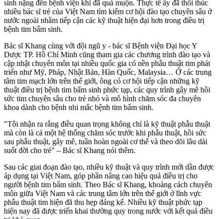
sinh nặng đến bệnh viện khi đã quá muộn. Thực tế ấy đã thôi thúc
nhiều bác sĩ trẻ của Việt Nam tìm kiếm cơ hội đào tạo chuyên sâu ở
nước ngoài nhằm tiếp cận các kỹ thuật hiện đại hơn trong điều trị
bệnh tim bẩm sinh.
Bác sĩ Khang cùng với đội ngũ y - bác sĩ Bệnh viện Đại học Y
Dược TP. Hồ Chí Minh cũng tham gia các chương trình đào tạo và
cập nhật chuyên môn tại nhiều quốc gia có nền phẫu thuật tim phát
triển như Mỹ, Pháp, Nhật Bản, Hàn Quốc, Malaysia… Ở các trung
tâm tim mạch lớn trên thế giới, ông có cơ hội tiếp cận những kỹ
thuật điều trị bệnh tim bẩm sinh phức tạp, các quy trình gây mê hồi
sức tim chuyên sâu cho trẻ nhỏ và mô hình chăm sóc đa chuyên
khoa dành cho bệnh nhi mắc bệnh tim bẩm sinh.
"Tôi nhận ra rằng điều quan trọng không chỉ là kỹ thuật phẫu thuật
mà còn là cả một hệ thống chăm sóc trước khi phẫu thuật, hồi sức
sau phẫu thuật, gây mê, tuần hoàn ngoài cơ thể và theo dõi lâu dài
suốt đời cho trẻ" – Bác sĩ Khang nói thêm.
Sau các giai đoạn đào tạo, nhiều kỹ thuật và quy trình mới dần được
áp dụng tại Việt Nam, góp phần nâng cao hiệu quả điều trị cho
người bệnh tim bẩm sinh. Theo Bác sĩ Khang, khoảng cách chuyên
môn giữa Việt Nam và các trung tâm lớn trên thế giới ở lĩnh vực
phẫu thuật tim hiện đã thu hẹp đáng kể. Nhiều kỹ thuật phức tạp
hiện nay đã được triển khai thường quy trong nước với kết quả điều