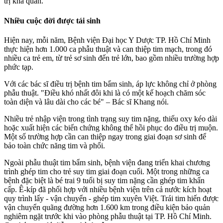
trị khả quan.
Nhiều cuộc đời được tái sinh
Hiện nay, mỗi năm, Bệnh viện Đại học Y Dược TP. Hồ Chí Minh
thực hiện hơn 1.000 ca phẫu thuật và can thiệp tim mạch, trong đó
nhiều ca trẻ em, từ trẻ sơ sinh đến trẻ lớn, bao gồm nhiều trường hợp
phức tạp.
Với các bác sĩ điều trị bệnh tim bẩm sinh, áp lực không chỉ ở phòng
phẫu thuật. "Điều khó nhất đôi khi là có một kế hoạch chăm sóc
toàn diện và lâu dài cho các bé" – Bác sĩ Khang nói.
Nhiều trẻ nhập viện trong tình trạng suy tim nặng, thiếu oxy kéo dài
hoặc xuất hiện các biến chứng không thể hồi phục do điều trị muộn.
Một số trường hợp cần can thiệp ngay trong giai đoạn sơ sinh để
bảo toàn chức năng tim và phổi.
Ngoài phẫu thuật tim bẩm sinh, bệnh viện đang triển khai chương
trình ghép tim cho trẻ suy tim giai đoạn cuối. Một trong những ca
bệnh đặc biệt là bé trai 9 tuổi bị suy tim nặng cần ghép tim khẩn
cấp. Ê-kíp đã phối hợp với nhiều bệnh viện trên cả nước kích hoạt
quy trình lấy - vận chuyển - ghép tim xuyên Việt. Trái tim hiến được
vận chuyển quãng đường hơn 1.600 km trong điều kiện bảo quản
nghiêm ngặt trước khi vào phòng phẫu thuật tại TP. Hồ Chí Minh.