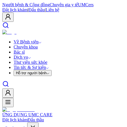
Người bệnh & Cộng đồng
Chuyên gia y tế
UMCers
Đặt lịch khám
|
Đấu thầu
|
Liên hệ
Về Bệnh viện
Chuyên khoa
Bác sĩ
Dịch vụ
Thư viện sức khỏe
Tin tức & Sự kiện
Hỗ trợ người bệnh
ỨNG DỤNG UMC CARE
Đặt lịch khám
Đấu thầu