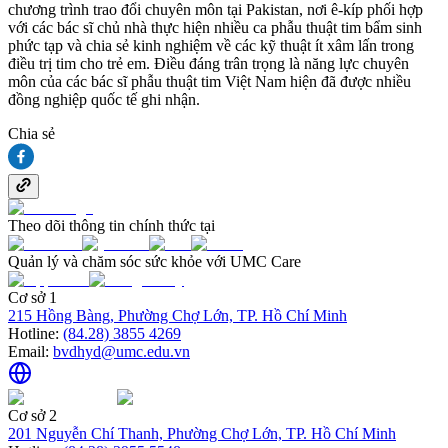
chương trình trao đổi chuyên môn tại Pakistan, nơi ê-kíp phối hợp
với các bác sĩ chủ nhà thực hiện nhiều ca phẫu thuật tim bẩm sinh
phức tạp và chia sẻ kinh nghiệm về các kỹ thuật ít xâm lấn trong
điều trị tim cho trẻ em. Điều đáng trân trọng là năng lực chuyên
môn của các bác sĩ phẫu thuật tim Việt Nam hiện đã được nhiều
đồng nghiệp quốc tế ghi nhận.
Chia sẻ
Theo dõi thông tin chính thức tại
Quản lý và chăm sóc sức khỏe với UMC Care
Cơ sở 1
215 Hồng Bàng, Phường Chợ Lớn, TP. Hồ Chí Minh
Hotline:
(84.28) 3855 4269
Email:
bvdhyd@umc.edu.vn
Cơ sở 2
201 Nguyễn Chí Thanh, Phường Chợ Lớn, TP. Hồ Chí Minh