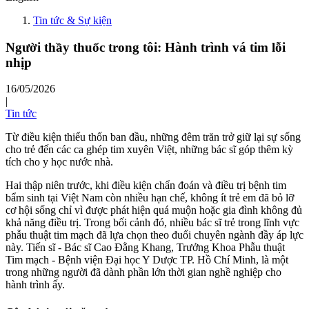
Tin tức & Sự kiện
Người thầy thuốc trong tôi: Hành trình vá tim lỗi
nhịp
16/05/2026
|
Tin tức
Từ điều kiện thiếu thốn ban đầu, những đêm trăn trở giữ lại sự sống
cho trẻ đến các ca ghép tim xuyên Việt, những bác sĩ góp thêm kỳ
tích cho y học nước nhà.
Hai thập niên trước, khi điều kiện chẩn đoán và điều trị bệnh tim
bẩm sinh tại Việt Nam còn nhiều hạn chế, không ít trẻ em đã bỏ lỡ
cơ hội sống chỉ vì được phát hiện quá muộn hoặc gia đình không đủ
khả năng điều trị. Trong bối cảnh đó, nhiều bác sĩ trẻ trong lĩnh vực
phẫu thuật tim mạch đã lựa chọn theo đuổi chuyên ngành đầy áp lực
này. Tiến sĩ - Bác sĩ Cao Đằng Khang, Trưởng Khoa Phẫu thuật
Tim mạch - Bệnh viện Đại học Y Dược TP. Hồ Chí Minh, là một
trong những người đã dành phần lớn thời gian nghề nghiệp cho
hành trình ấy.