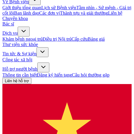
Về Bệnh viện
Giới thiệu tổng quan
Lịch sử Bệnh viện
Tầm nhìn - Sứ mệnh - Giá trị
cốt lõi
Ban lãnh đạo
Các đơn vị
Thành tựu và giải thưởng
Liên hệ
Chuyên khoa
Bác sĩ
Dịch vụ
Khám bệnh ngoại trú
Điều trị Nội trú
Cấp cứu
Bảng giá
Thư viện sức khỏe
Tin tức & Sự kiện
Công tác xã hội
Hỗ trợ người bệnh
Thông tin cần biết
Đăng ký hiến tạng
Câu hỏi thường gặp
Liên hệ hỗ trợ