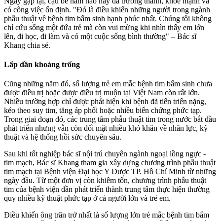
Ngày gặp lại, cậu bé năm nào nay đã trưởng thành, khỏe mạnh và
có công việc ổn định. "Đó là điều khiến những người trong ngành
phẫu thuật về bệnh tim bẩm sinh hạnh phúc nhất. Chúng tôi không
chỉ cứu sống một đứa trẻ mà còn vui mừng khi nhìn thấy em lớn
lên, đi học, đi làm và có một cuộc sống bình thường" – Bác sĩ
Khang chia sẻ.
Lấp dần khoảng trống
Cũng những năm đó, số lượng trẻ em mắc bệnh tim bẩm sinh chưa
được điều trị hoặc được điều trị muộn tại Việt Nam còn rất lớn.
Nhiều trường hợp chỉ được phát hiện khi bệnh đã tiến triển nặng,
kéo theo suy tim, tăng áp phổi hoặc nhiều biến chứng phức tạp.
Trong giai đoạn đó, các trung tâm phẫu thuật tim trong nước bắt đầu
phát triển nhưng vẫn còn đối mặt nhiều khó khăn về nhân lực, kỹ
thuật và hệ thống hồi sức chuyên sâu.
Sau khi tốt nghiệp bác sĩ nội trú chuyên ngành ngoại lồng ngực -
tim mạch, Bác sĩ Khang tham gia xây dựng chương trình phẫu thuật
tim mạch tại Bệnh viện Đại học Y Dược TP. Hồ Chí Minh từ những
ngày đầu. Từ một đơn vị còn khiêm tốn, chương trình phẫu thuật
tim của bệnh viện dần phát triển thành trung tâm thực hiện thường
quy nhiều kỹ thuật phức tạp ở cả người lớn và trẻ em.
Điều khiến ông trăn trở nhất là số lượng lớn trẻ mắc bệnh tim bẩm