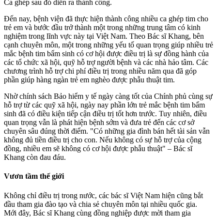
Ca ghép sau đó diễn ra thành công.
Đến nay, bệnh viện đã thực hiện thành công nhiều ca ghép tim cho
trẻ em và bước đầu trở thành một trong những trung tâm có kinh
nghiệm trong lĩnh vực này tại Việt Nam. Theo Bác sĩ Khang, bên
cạnh chuyên môn, một trong những yếu tố quan trọng giúp nhiều trẻ
mắc bệnh tim bẩm sinh có cơ hội được điều trị là sự đồng hành của
các tổ chức xã hội, quỹ hỗ trợ người bệnh và các nhà hảo tâm. Các
chương trình hỗ trợ chi phí điều trị trong nhiều năm qua đã góp
phần giúp hàng ngàn trẻ em nghèo được phẫu thuật tim.
Nhờ chính sách Bảo hiểm y tế ngày càng tốt của Chính phủ cùng sự
hỗ trợ từ các quỹ xã hội, ngày nay phần lớn trẻ mắc bệnh tim bẩm
sinh đã có điều kiện tiếp cận điều trị tốt hơn trước. Tuy nhiên, điều
quan trọng vẫn là phát hiện bệnh sớm và đưa trẻ đến các cơ sở
chuyên sâu đúng thời điểm. "Có những gia đình bán hết tài sản vẫn
không đủ tiền điều trị cho con. Nếu không có sự hỗ trợ của cộng
đồng, nhiều em sẽ không có cơ hội được phẫu thuật" – Bác sĩ
Khang còn đau đáu.
Vươn tầm thế giới
Không chỉ điều trị trong nước, các bác sĩ Việt Nam hiện cũng bắt
đầu tham gia đào tạo và chia sẻ chuyên môn tại nhiều quốc gia.
Mới đây, Bác sĩ Khang cùng đồng nghiệp được mời tham gia