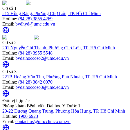
Cơ sở 1
215 Hồng Bàng, Phường Chợ Lớn, TP. Hồ Chí Minh
Hotline:
(84.28) 3855 4269
Email:
bvdhyd@umc.edu.vn
Cơ sở 2
201 Nguyễn Chí Thanh, Phường Chợ Lớn, TP. Hồ Chí Minh
Hotline:
(84.28) 3955 5548
Email:
bvdaihoccoso2@umc.edu.vn
Cơ sở 3
221B Hoàng Văn Thụ, Phường Phú Nhuận, TP. Hồ Chí Minh
Hotline:
(84.28) 3842 0070
Email:
bvdaihoccoso3@umc.edu.vn
Đơn vị hợp tác
Phòng khám Bệnh viện Đại học Y Dược 1
20-22 Dương Quang Trung, Phường Hòa Hưng, TP. Hồ Chí Minh
Hotline:
1900 6923
Email:
contact.us@umcclinic.com.vn