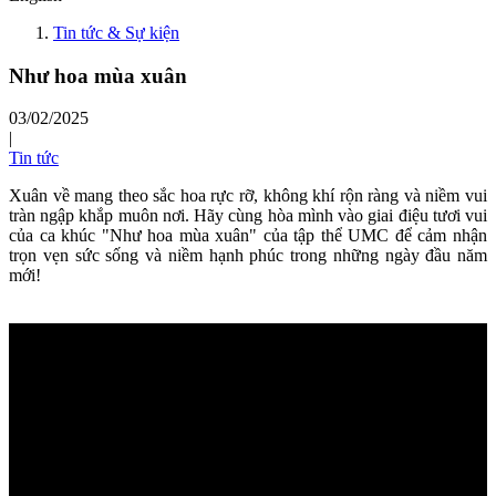
Tin tức & Sự kiện
Như hoa mùa xuân
03/02/2025
|
Tin tức
Xuân về mang theo sắc hoa rực rỡ, không khí rộn ràng và niềm vui
tràn ngập khắp muôn nơi. Hãy cùng hòa mình vào giai điệu tươi vui
của ca khúc "Như hoa mùa xuân" của tập thể UMC để cảm nhận
trọn vẹn sức sống và niềm hạnh phúc trong những ngày đầu năm
mới!