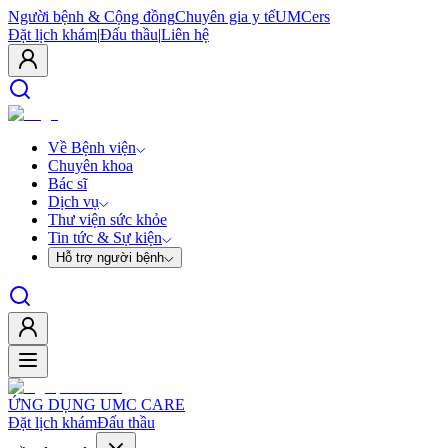
Người bệnh & Cộng đồng
Chuyên gia y tế
UMCers
Đặt lịch khám
|
Đấu thầu
|
Liên hệ
Về Bệnh viện
Chuyên khoa
Bác sĩ
Dịch vụ
Thư viện sức khỏe
Tin tức & Sự kiện
Hỗ trợ người bệnh
ỨNG DỤNG UMC CARE
Đặt lịch khám
Đấu thầu