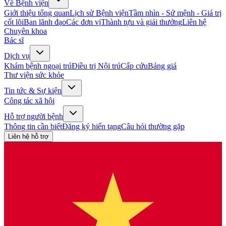
Về Bệnh viện
Giới thiệu tổng quan
Lịch sử Bệnh viện
Tầm nhìn - Sứ mệnh - Giá trị
cốt lõi
Ban lãnh đạo
Các đơn vị
Thành tựu và giải thưởng
Liên hệ
Chuyên khoa
Bác sĩ
Dịch vụ
Khám bệnh ngoại trú
Điều trị Nội trú
Cấp cứu
Bảng giá
Thư viện sức khỏe
Tin tức & Sự kiện
Công tác xã hội
Hỗ trợ người bệnh
Thông tin cần biết
Đăng ký hiến tạng
Câu hỏi thường gặp
Liên hệ hỗ trợ