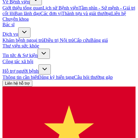
Về Bệnh viện
Giới thiệu tổng quan
Lịch sử Bệnh viện
Tầm nhìn - Sứ mệnh - Giá trị
cốt lõi
Ban lãnh đạo
Các đơn vị
Thành tựu và giải thưởng
Liên hệ
Chuyên khoa
Bác sĩ
Dịch vụ
Khám bệnh ngoại trú
Điều trị Nội trú
Cấp cứu
Bảng giá
Thư viện sức khỏe
Tin tức & Sự kiện
Công tác xã hội
Hỗ trợ người bệnh
Thông tin cần biết
Đăng ký hiến tạng
Câu hỏi thường gặp
Liên hệ hỗ trợ