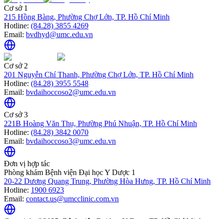
Cơ sở 1
215 Hồng Bàng, Phường Chợ Lớn, TP. Hồ Chí Minh
Hotline:
(84.28) 3855 4269
Email:
bvdhyd@umc.edu.vn
Cơ sở 2
201 Nguyễn Chí Thanh, Phường Chợ Lớn, TP. Hồ Chí Minh
Hotline:
(84.28) 3955 5548
Email:
bvdaihoccoso2@umc.edu.vn
Cơ sở 3
221B Hoàng Văn Thụ, Phường Phú Nhuận, TP. Hồ Chí Minh
Hotline:
(84.28) 3842 0070
Email:
bvdaihoccoso3@umc.edu.vn
Đơn vị hợp tác
Phòng khám Bệnh viện Đại học Y Dược 1
20-22 Dương Quang Trung, Phường Hòa Hưng, TP. Hồ Chí Minh
Hotline:
1900 6923
Email:
contact.us@umcclinic.com.vn