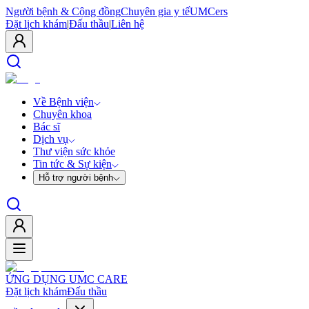
Người bệnh & Cộng đồng
Chuyên gia y tế
UMCers
Đặt lịch khám
|
Đấu thầu
|
Liên hệ
Về Bệnh viện
Chuyên khoa
Bác sĩ
Dịch vụ
Thư viện sức khỏe
Tin tức & Sự kiện
Hỗ trợ người bệnh
ỨNG DỤNG UMC CARE
Đặt lịch khám
Đấu thầu