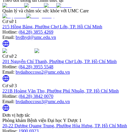
Theo dõi thông tin chính thức tại
Quản lý và chăm sóc sức khỏe với UMC Care
Cơ sở 1
215 Hồng Bàng, Phường Chợ Lớn, TP. Hồ Chí Minh
Hotline:
(84.28) 3855 4269
Email:
bvdhyd@umc.edu.vn
Cơ sở 2
201 Nguyễn Chí Thanh, Phường Chợ Lớn, TP. Hồ Chí Minh
Hotline:
(84.28) 3955 5548
Email:
bvdaihoccoso2@umc.edu.vn
Cơ sở 3
221B Hoàng Văn Thụ, Phường Phú Nhuận, TP. Hồ Chí Minh
Hotline:
(84.28) 3842 0070
Email:
bvdaihoccoso3@umc.edu.vn
Đơn vị hợp tác
Phòng khám Bệnh viện Đại học Y Dược 1
20-22 Dương Quang Trung, Phường Hòa Hưng, TP. Hồ Chí Minh
Hotline:
1900 6923