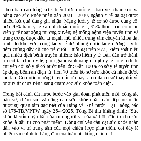
Theo báo cáo tổng kết Chiến lược quốc gia bảo vệ, chăm sóc và
nâng cao sức khỏe nhân dân 2021 - 2030, ngành Y tế đã đạt được
nhiều kết quả đáng ghi nhận. Mạng lưới y tế cơ sở được củng cố,
hơn 70% trạm y tế xã đạt chuẩn quốc gia; 95% thôn, bản có nhân
viên y tế hoạt động thường xuyên; hệ thống bệnh viện tuyến tỉnh và
trung ương được đầu tư mạnh mẽ, nhiều trung tâm chuyên khoa đạt
trình độ khu vực; công tác y tế dự phòng được tăng cường: Tỷ lệ
tiêm chủng đầy đủ cho trẻ dưới 1 tuổi đạt trên 95%, kiểm soát hiệu
quả nhiều dịch bệnh truyền nhiễm; bảo hiểm y tế toàn dân trở thành
trụ cột tài chính y tế, giúp giảm gánh nặng chi phí y tế hộ gia đình;
chuyển đổi số y tế có bước tiến lớn: Gần 100% cơ sở y tế tuyến tỉnh
áp dụng bệnh án điện tử, hơn 70 triệu hồ sơ sức khỏe cá nhân được
tạo lập. Có được những thay đổi lớn này là do đã có sự thay đổi về
tư duy từ chữa bệnh sang chăm sóc sức khỏe toàn diện.
Trong bối cảnh đất nước bước vào giai đoạn phát triển mới, công tác
bảo vệ, chăm sóc và nâng cao sức khỏe nhân dân tiếp tục nhận
được sự quan tâm đặc biệt của Đảng và Nhà nước. Tại Thông báo
số 176-TB/VPTW ngày 25/4/2025, Tổng Bí thư khẳng định: “Sức
khỏe là vốn quý nhất của con người và của xã hội; đầu tư cho sức
khỏe là đầu tư cho phát triển". Đồng chí yêu cầu đặt sức khỏe nhân
dân vào vị trí trung tâm của mọi chiến lược phát triển, coi đây là
nhiệm vụ chính trị hàng đầu của toàn hệ thống chính trị.