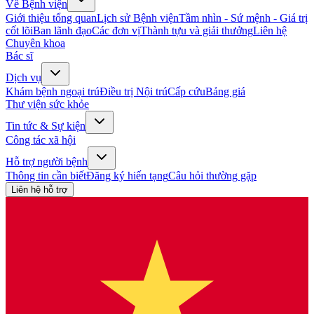
Về Bệnh viện
Giới thiệu tổng quan
Lịch sử Bệnh viện
Tầm nhìn - Sứ mệnh - Giá trị
cốt lõi
Ban lãnh đạo
Các đơn vị
Thành tựu và giải thưởng
Liên hệ
Chuyên khoa
Bác sĩ
Dịch vụ
Khám bệnh ngoại trú
Điều trị Nội trú
Cấp cứu
Bảng giá
Thư viện sức khỏe
Tin tức & Sự kiện
Công tác xã hội
Hỗ trợ người bệnh
Thông tin cần biết
Đăng ký hiến tạng
Câu hỏi thường gặp
Liên hệ hỗ trợ