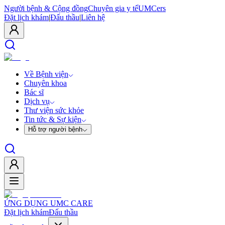
Người bệnh & Cộng đồng
Chuyên gia y tế
UMCers
Đặt lịch khám
|
Đấu thầu
|
Liên hệ
Về Bệnh viện
Chuyên khoa
Bác sĩ
Dịch vụ
Thư viện sức khỏe
Tin tức & Sự kiện
Hỗ trợ người bệnh
ỨNG DỤNG UMC CARE
Đặt lịch khám
Đấu thầu