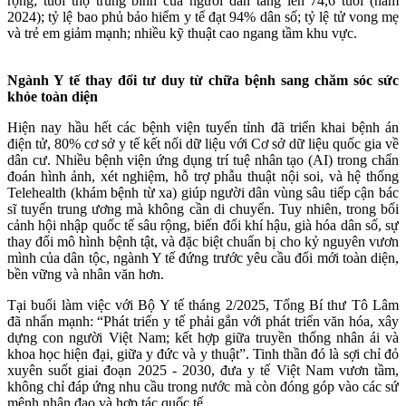
rộng; tuổi thọ trung bình của người dân tăng lên 74,6 tuổi (năm
2024); tỷ lệ bao phủ bảo hiểm y tế đạt 94% dân số; tỷ lệ tử vong mẹ
và trẻ em giảm mạnh; nhiều kỹ thuật cao ngang tầm khu vực.
Ngành Y tế thay đổi tư duy từ chữa bệnh sang chăm sóc sức
khỏe toàn diện
Hiện nay hầu hết các bệnh viện tuyến tỉnh đã triển khai bệnh án
điện tử, 80% cơ sở y tế kết nối dữ liệu với Cơ sở dữ liệu quốc gia về
dân cư. Nhiều bệnh viện ứng dụng trí tuệ nhân tạo (AI) trong chẩn
đoán hình ảnh, xét nghiệm, hỗ trợ phẫu thuật nội soi, và hệ thống
Telehealth (khám bệnh từ xa) giúp người dân vùng sâu tiếp cận bác
sĩ tuyến trung ương mà không cần di chuyển. Tuy nhiên, trong bối
cảnh hội nhập quốc tế sâu rộng, biến đổi khí hậu, già hóa dân số, sự
thay đổi mô hình bệnh tật, và đặc biệt chuẩn bị cho kỷ nguyên vươn
mình của dân tộc, ngành Y tế đứng trước yêu cầu đổi mới toàn diện,
bền vững và nhân văn hơn.
Tại buổi làm việc với Bộ Y tế tháng 2/2025, Tổng Bí thư Tô Lâm
đã nhấn mạnh: “Phát triển y tế phải gắn với phát triển văn hóa, xây
dựng con người Việt Nam; kết hợp giữa truyền thống nhân ái và
khoa học hiện đại, giữa y đức và y thuật”. Tinh thần đó là sợi chỉ đỏ
xuyên suốt giai đoạn 2025 - 2030, đưa y tế Việt Nam vươn tầm,
không chỉ đáp ứng nhu cầu trong nước mà còn đóng góp vào các sứ
mệnh nhân đạo và hợp tác quốc tế.