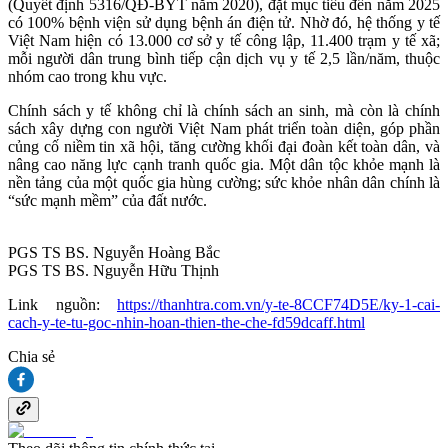
(Quyết định 5316/QĐ-BYT năm 2020), đặt mục tiêu đến năm 2025
có 100% bệnh viện sử dụng bệnh án điện tử. Nhờ đó, hệ thống y tế
Việt Nam hiện có 13.000 cơ sở y tế công lập, 11.400 trạm y tế xã;
mỗi người dân trung bình tiếp cận dịch vụ y tế 2,5 lần/năm, thuộc
nhóm cao trong khu vực.
Chính sách y tế không chỉ là chính sách an sinh, mà còn là chính
sách xây dựng con người Việt Nam phát triển toàn diện, góp phần
củng cố niềm tin xã hội, tăng cường khối đại đoàn kết toàn dân, và
nâng cao năng lực cạnh tranh quốc gia. Một dân tộc khỏe mạnh là
nền tảng của một quốc gia hùng cường; sức khỏe nhân dân chính là
“sức mạnh mềm” của đất nước.
PGS TS BS. Nguyễn Hoàng Bắc
PGS TS BS. Nguyễn Hữu Thịnh
Link nguồn:
https://thanhtra.com.vn/y-te-8CCF74D5E/ky-1-cai-
cach-y-te-tu-goc-nhin-hoan-thien-the-che-fd59dcaff.html
Chia sẻ