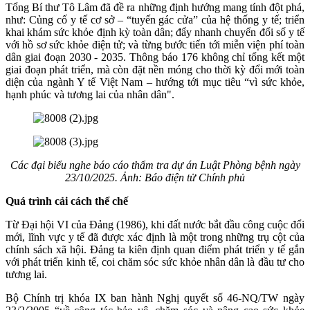
Tổng Bí thư Tô Lâm đã đề ra những định hướng mang tính đột phá,
như: Củng cố y tế cơ sở – “tuyến gác cửa” của hệ thống y tế; triển
khai khám sức khỏe định kỳ toàn dân; đẩy nhanh chuyển đổi số y tế
với hồ sơ sức khỏe điện tử; và từng bước tiến tới miễn viện phí toàn
dân giai đoạn 2030 - 2035. Thông báo 176 không chỉ tổng kết một
giai đoạn phát triển, mà còn đặt nền móng cho thời kỳ đổi mới toàn
diện của ngành Y tế Việt Nam – hướng tới mục tiêu “vì sức khỏe,
hạnh phúc và tương lai của nhân dân".
Các đại biểu nghe báo cáo thẩm tra dự án Luật Phòng bệnh ngày
23/10/2025. Ảnh: Báo điện tử Chính phủ
Quá trình cải cách thể chế
Từ Đại hội VI của Đảng (1986), khi đất nước bắt đầu công cuộc đổi
mới, lĩnh vực y tế đã được xác định là một trong những trụ cột của
chính sách xã hội. Đảng ta kiên định quan điểm phát triển y tế gắn
với phát triển kinh tế, coi chăm sóc sức khỏe nhân dân là đầu tư cho
tương lai.
Bộ Chính trị khóa IX ban hành Nghị quyết số 46-NQ/TW ngày