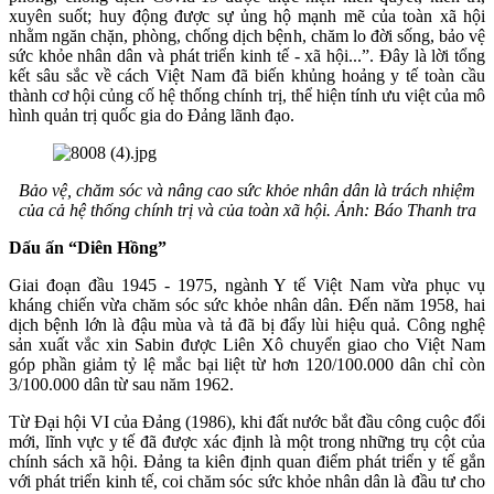
xuyên suốt; huy động được sự ủng hộ mạnh mẽ của toàn xã hội
nhằm ngăn chặn, phòng, chống dịch bệnh, chăm lo đời sống, bảo vệ
sức khỏe nhân dân và phát triển kinh tế - xã hội...”. Đây là lời tổng
kết sâu sắc về cách Việt Nam đã biến khủng hoảng y tế toàn cầu
thành cơ hội củng cố hệ thống chính trị, thể hiện tính ưu việt của mô
hình quản trị quốc gia do Đảng lãnh đạo.
Bảo vệ, chăm sóc và nâng cao sức khỏe nhân dân là trách nhiệm
của cả hệ thống chính trị và của toàn xã hội. Ảnh: Báo Thanh tra
Dấu ấn “Diên Hồng”
Giai đoạn đầu 1945 - 1975, ngành Y tế Việt Nam vừa phục vụ
kháng chiến vừa chăm sóc sức khỏe nhân dân. Đến năm 1958, hai
dịch bệnh lớn là đậu mùa và tả đã bị đẩy lùi hiệu quả. Công nghệ
sản xuất vắc xin Sabin được Liên Xô chuyển giao cho Việt Nam
góp phần giảm tỷ lệ mắc bại liệt từ hơn 120/100.000 dân chỉ còn
3/100.000 dân từ sau năm 1962.
Từ Đại hội VI của Đảng (1986), khi đất nước bắt đầu công cuộc đổi
mới, lĩnh vực y tế đã được xác định là một trong những trụ cột của
chính sách xã hội. Đảng ta kiên định quan điểm phát triển y tế gắn
với phát triển kinh tế, coi chăm sóc sức khỏe nhân dân là đầu tư cho