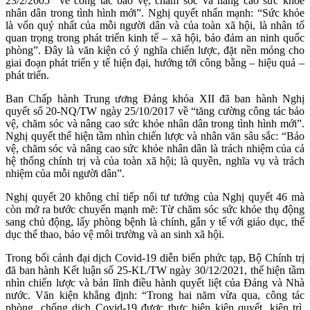
23/2/2005 “về công tác bảo vệ, chăm sóc và nâng cao sức khỏe
nhân dân trong tình hình mới”. Nghị quyết nhấn mạnh: “Sức khỏe
là vốn quý nhất của mỗi người dân và của toàn xã hội, là nhân tố
quan trọng trong phát triển kinh tế – xã hội, bảo đảm an ninh quốc
phòng”. Đây là văn kiện có ý nghĩa chiến lược, đặt nền móng cho
giai đoạn phát triển y tế hiện đại, hướng tới công bằng – hiệu quả –
phát triển.
Ban Chấp hành Trung ương Đảng khóa XII đã ban hành Nghị
quyết số 20-NQ/TW ngày 25/10/2017 về “tăng cường công tác bảo
vệ, chăm sóc và nâng cao sức khỏe nhân dân trong tình hình mới”.
Nghị quyết thể hiện tầm nhìn chiến lược và nhân văn sâu sắc: “Bảo
vệ, chăm sóc và nâng cao sức khỏe nhân dân là trách nhiệm của cả
hệ thống chính trị và của toàn xã hội; là quyền, nghĩa vụ và trách
nhiệm của mỗi người dân”.
Nghị quyết 20 không chỉ tiếp nối tư tưởng của Nghị quyết 46 mà
còn mở ra bước chuyển mạnh mẽ: Từ chăm sóc sức khỏe thụ động
sang chủ động, lấy phòng bệnh là chính, gắn y tế với giáo dục, thể
dục thể thao, bảo vệ môi trường và an sinh xã hội.
Trong bối cảnh đại dịch Covid-19 diễn biến phức tạp, Bộ Chính trị
đã ban hành Kết luận số 25-KL/TW ngày 30/12/2021, thể hiện tầm
nhìn chiến lược và bản lĩnh điều hành quyết liệt của Đảng và Nhà
nước. Văn kiện khẳng định: “Trong hai năm vừa qua, công tác
phòng, chống dịch Covid-19 được thực hiện kiên quyết, kiên trì,