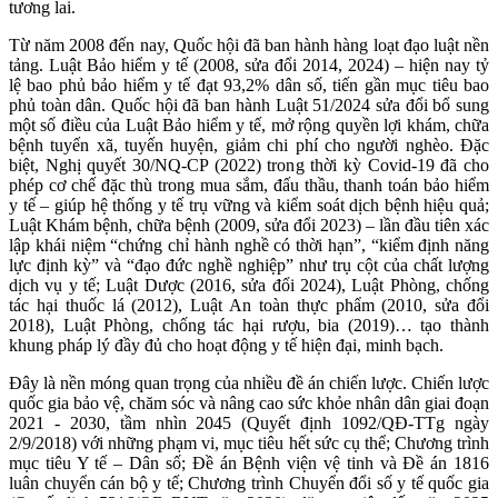
tương lai.
Từ năm 2008 đến nay, Quốc hội đã ban hành hàng loạt đạo luật nền
tảng. Luật Bảo hiểm y tế (2008, sửa đổi 2014, 2024) – hiện nay tỷ
lệ bao phủ bảo hiểm y tế đạt 93,2% dân số, tiến gần mục tiêu bao
phủ toàn dân. Quốc hội đã ban hành Luật 51/2024 sửa đổi bổ sung
một số điều của Luật Bảo hiểm y tế, mở rộng quyền lợi khám, chữa
bệnh tuyến xã, tuyến huyện, giảm chi phí cho người nghèo. Đặc
biệt, Nghị quyết 30/NQ-CP (2022) trong thời kỳ Covid-19 đã cho
phép cơ chế đặc thù trong mua sắm, đấu thầu, thanh toán bảo hiểm
y tế – giúp hệ thống y tế trụ vững và kiểm soát dịch bệnh hiệu quả;
Luật Khám bệnh, chữa bệnh (2009, sửa đổi 2023) – lần đầu tiên xác
lập khái niệm “chứng chỉ hành nghề có thời hạn”, “kiểm định năng
lực định kỳ” và “đạo đức nghề nghiệp” như trụ cột của chất lượng
dịch vụ y tế; Luật Dược (2016, sửa đổi 2024), Luật Phòng, chống
tác hại thuốc lá (2012), Luật An toàn thực phẩm (2010, sửa đổi
2018), Luật Phòng, chống tác hại rượu, bia (2019)… tạo thành
khung pháp lý đầy đủ cho hoạt động y tế hiện đại, minh bạch.
Đây là nền móng quan trọng của nhiều đề án chiến lược. Chiến lược
quốc gia bảo vệ, chăm sóc và nâng cao sức khỏe nhân dân giai đoạn
2021 - 2030, tầm nhìn 2045 (Quyết định 1092/QĐ-TTg ngày
2/9/2018) với những phạm vi, mục tiêu hết sức cụ thể; Chương trình
mục tiêu Y tế – Dân số; Đề án Bệnh viện vệ tinh và Đề án 1816
luân chuyển cán bộ y tế; Chương trình Chuyển đổi số y tế quốc gia