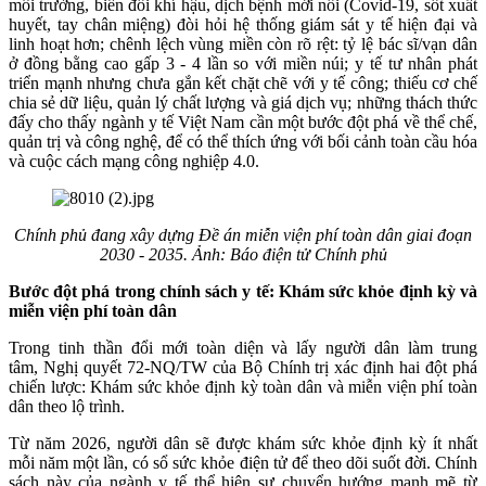
môi trường, biến đổi khí hậu, dịch bệnh mới nổi (Covid-19, sốt xuất
huyết, tay chân miệng) đòi hỏi hệ thống giám sát y tế hiện đại và
linh hoạt hơn; chênh lệch vùng miền còn rõ rệt: tỷ lệ bác sĩ/vạn dân
ở đồng bằng cao gấp 3 - 4 lần so với miền núi; y tế tư nhân phát
triển mạnh nhưng chưa gắn kết chặt chẽ với y tế công; thiếu cơ chế
chia sẻ dữ liệu, quản lý chất lượng và giá dịch vụ; những thách thức
đấy cho thấy ngành y tế Việt Nam cần một bước đột phá về thể chế,
quản trị và công nghệ, để có thể thích ứng với bối cảnh toàn cầu hóa
và cuộc cách mạng công nghiệp 4.0.
Chính phủ đang xây dựng Đề án miễn viện phí toàn dân giai đoạn
2030 - 2035. Ảnh: Báo điện tử Chính phủ
Bước đột phá trong chính sách y tế: Khám sức khỏe định kỳ và
miễn viện phí toàn dân
Trong tinh thần đổi mới toàn diện và lấy người dân làm trung
tâm, Nghị quyết 72-NQ/TW của Bộ Chính trị xác định hai đột phá
chiến lược: Khám sức khỏe định kỳ toàn dân và miễn viện phí toàn
dân theo lộ trình.
Từ năm 2026, người dân sẽ được khám sức khỏe định kỳ ít nhất
mỗi năm một lần, có sổ sức khỏe điện tử để theo dõi suốt đời. Chính
sách này của ngành y tế thể hiện sự chuyển hướng mạnh mẽ từ