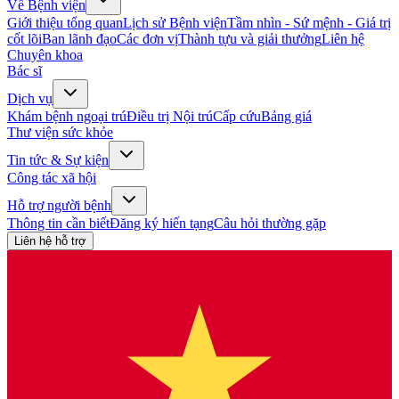
Về Bệnh viện
Giới thiệu tổng quan
Lịch sử Bệnh viện
Tầm nhìn - Sứ mệnh - Giá trị
cốt lõi
Ban lãnh đạo
Các đơn vị
Thành tựu và giải thưởng
Liên hệ
Chuyên khoa
Bác sĩ
Dịch vụ
Khám bệnh ngoại trú
Điều trị Nội trú
Cấp cứu
Bảng giá
Thư viện sức khỏe
Tin tức & Sự kiện
Công tác xã hội
Hỗ trợ người bệnh
Thông tin cần biết
Đăng ký hiến tạng
Câu hỏi thường gặp
Liên hệ hỗ trợ