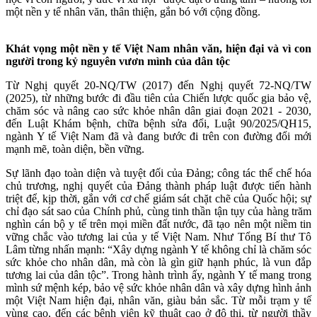
một nền y tế nhân văn, thân thiện, gắn bó với cộng đồng.
Khát vọng một nền y tế Việt Nam nhân văn, hiện đại và vì con
người trong kỷ nguyên vươn mình của dân tộc
Từ Nghị quyết 20-NQ/TW (2017) đến Nghị quyết 72-NQ/TW
(2025), từ những bước đi đầu tiên của Chiến lược quốc gia bảo vệ,
chăm sóc và nâng cao sức khỏe nhân dân giai đoạn 2021 - 2030,
đến Luật Khám bệnh, chữa bệnh sửa đổi, Luật 90/2025/QH15,
ngành Y tế Việt Nam đã và đang bước đi trên con đường đổi mới
mạnh mẽ, toàn diện, bền vững.
Sự lãnh đạo toàn diện và tuyệt đối của Đảng; công tác thể chế hóa
chủ trương, nghị quyết của Đảng thành pháp luật được tiến hành
triệt để, kịp thời, gắn với cơ chế giám sát chặt chẽ của Quốc hội; sự
chỉ đạo sát sao của Chính phủ, cùng tinh thần tận tụy của hàng trăm
nghìn cán bộ y tế trên mọi miền đất nước, đã tạo nên một niềm tin
vững chắc vào tương lai của y tế Việt Nam. Như Tổng Bí thư Tô
Lâm từng nhấn mạnh: “Xây dựng ngành Y tế không chỉ là chăm sóc
sức khỏe cho nhân dân, mà còn là gìn giữ hạnh phúc, là vun đắp
tương lai của dân tộc”. Trong hành trình ấy, ngành Y tế mang trong
mình sứ mệnh kép, bảo vệ sức khỏe nhân dân và xây dựng hình ảnh
một Việt Nam hiện đại, nhân văn, giàu bản sắc. Từ mỗi trạm y tế
vùng cao, đến các bệnh viện kỹ thuật cao ở đô thị, từ người thầy