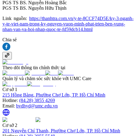
PGS TS BS. Nguyễn Hoàng Bắc
PGS TS BS. Nguyễn Hữu Thịnh
Link nguồn:
https://thanhtra.com.vn/y-te-8CCF74D5E/ky-3-nganh-
y-te-viet-nam-trong-ky-nguyen-vuon-minh-phat-trien-ben-vung-
nhan-van-va-hoi-nhap-quoc-te-fd59dcb14.html
Chia sẻ
Theo dõi thông tin chính thức tại
Quản lý và chăm sóc sức khỏe với UMC Care
Cơ sở 1
215 Hồng Bàng, Phường Chợ Lớn, TP. Hồ Chí Minh
Hotline:
(84.28) 3855 4269
Email:
bvdhyd@umc.edu.vn
Cơ sở 2
201 Nguyễn Chí Thanh, Phường Chợ Lớn, TP. Hồ Chí Minh