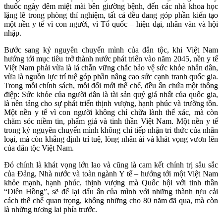
thuốc ngày đêm miệt mài bên giường bệnh, đến các nhà khoa học
lặng lẽ trong phòng thí nghiệm, tất cả đều đang góp phần kiến tạo
một nền y tế vì con người, vì Tổ quốc – hiện đại, nhân văn và hội
nhập.
Bước sang kỷ nguyên chuyển mình của dân tộc, khi Việt Nam
hướng tới mục tiêu trở thành nước phát triển vào năm 2045, nền y tế
Việt Nam phải vừa là lá chắn vững chắc bảo vệ sức khỏe nhân dân,
vừa là nguồn lực trí tuệ góp phần nâng cao sức cạnh tranh quốc gia.
Trong mỗi chính sách, mỗi đổi mới thể chế, đều ẩn chứa một thông
điệp: Sức khỏe của người dân là tài sản quý giá nhất của quốc gia,
là nền tảng cho sự phát triển thịnh vượng, hạnh phúc và trường tồn.
Một nền y tế vì con người không chỉ chữa lành thể xác, mà còn
chăm sóc niềm tin, phẩm giá và tinh thần Việt Nam. Một nền y tế
trong kỷ nguyên chuyển mình không chỉ tiếp nhận tri thức của nhân
loại, mà còn khẳng định trí tuệ, lòng nhân ái và khát vọng vươn lên
của dân tộc Việt Nam.
Đó chính là khát vọng lớn lao và cũng là cam kết chính trị sâu sắc
của Đảng, Nhà nước và toàn ngành Y tế – hướng tới một Việt Nam
khỏe mạnh, hạnh phúc, thịnh vượng mà Quốc hội với tinh thần
“Diên Hồng”, sẽ để lại dấu ấn của mình với những thành tựu cải
cách thể chế quan trọng, không những cho 80 năm đã qua, mà còn
là những tương lai phía trước.