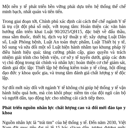
Một nền y tế phát triển bền vững phải dựa trên hệ thống thể chế
minh bạch, nhất quán và tiên tiến.
Trong giai đoạn tới, Chính phủ xác định cải cách thể chế ngành Y tế
là trụ cột đột phá số một, với trọng tâm: Hoàn thiện các văn bản
hướng dẫn triển khai Luật 90/2025/QH15, đặc biệt về đấu thầu,
mua sắm thuốc, thiết bị, dịch vụ kỹ thuật y tế; xây dựng Luật Dân
số, Luật Phòng bệnh, Luật An toàn thực phẩm, Luật Thiết bị y tế,
bổ sung và sửa đổi một số Luật hiện hành nhằm tạo khung pháp lý
điều hành hiệu quả; tăng cường phân cấp, giao quyền và trách
nhiệm giải trình cho bệnh viện, cơ sở y tế tuyến dưới, giúp các đơn
vị chủ động trong tài chính và nhân lực; hoàn thiện cơ chế giám sát,
đánh giá độc lập: Thiết lập hệ thống kiểm toán y tế công, hội đồng
đạo đức y khoa quốc gia, và trung tâm đánh giá chất lượng y tế độc
lập.
Sự đổi mới này đối với ngành Y tế không chỉ giúp hệ thống y tế vận
hành hiệu quả hơn, mà còn khôi phục niềm tin của đội ngũ cán bộ
và người dân, tạo động lực cho những cải cách tiếp theo.
Phát triển nguồn nhân lực chất lượng cao và đổi mới đào tạo y
khoa
Nguồn nhân lực là “trái tim” của hệ thống y tế. Đến năm 2030, Việt
Nam đặt mục tiêu đạt tỷ lệ 15 bác sĩ/vạn dân, tương đương mức