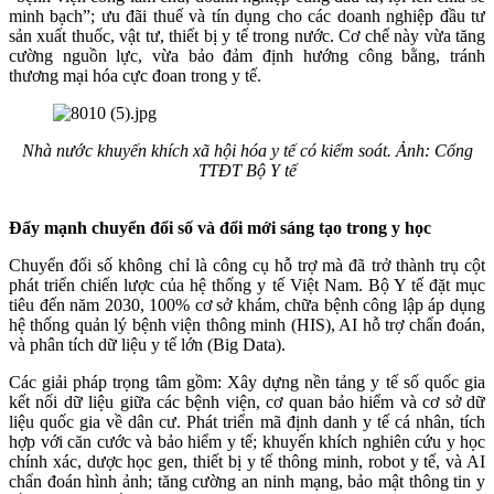
minh bạch”; ưu đãi thuế và tín dụng cho các doanh nghiệp đầu tư
sản xuất thuốc, vật tư, thiết bị y tế trong nước. Cơ chế này vừa tăng
cường nguồn lực, vừa bảo đảm định hướng công bằng, tránh
thương mại hóa cực đoan trong y tế.
Nhà nước khuyến khích xã hội hóa y tế có kiểm soát. Ảnh: Cổng
TTĐT Bộ Y tế
Đẩy mạnh chuyển đổi số và đổi mới sáng tạo trong y học
Chuyển đổi số không chỉ là công cụ hỗ trợ mà đã trở thành trụ cột
phát triển chiến lược của hệ thống y tế Việt Nam. Bộ Y tế đặt mục
tiêu đến năm 2030, 100% cơ sở khám, chữa bệnh công lập áp dụng
hệ thống quản lý bệnh viện thông minh (HIS), AI hỗ trợ chẩn đoán,
và phân tích dữ liệu y tế lớn (Big Data).
Các giải pháp trọng tâm gồm: Xây dựng nền tảng y tế số quốc gia
kết nối dữ liệu giữa các bệnh viện, cơ quan bảo hiểm và cơ sở dữ
liệu quốc gia về dân cư. Phát triển mã định danh y tế cá nhân, tích
hợp với căn cước và bảo hiểm y tế; khuyến khích nghiên cứu y học
chính xác, dược học gen, thiết bị y tế thông minh, robot y tế, và AI
chẩn đoán hình ảnh; tăng cường an ninh mạng, bảo mật thông tin y