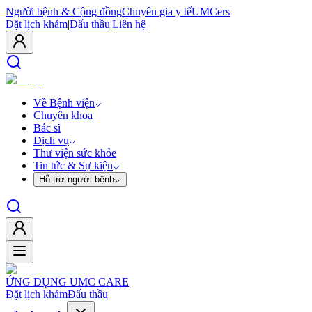
Người bệnh & Cộng đồng
Chuyên gia y tế
UMCers
Đặt lịch khám
|
Đấu thầu
|
Liên hệ
Về Bệnh viện
Chuyên khoa
Bác sĩ
Dịch vụ
Thư viện sức khỏe
Tin tức & Sự kiện
Hỗ trợ người bệnh
ỨNG DỤNG UMC CARE
Đặt lịch khám
Đấu thầu