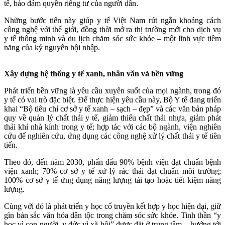
tế, bảo đảm quyền riêng tư của người dân.
Những bước tiến này giúp y tế Việt Nam rút ngắn khoảng cách
công nghệ với thế giới, đồng thời mở ra thị trường mới cho dịch vụ
y tế thông minh và du lịch chăm sóc sức khỏe – một lĩnh vực tiềm
năng của kỷ nguyên hội nhập.
Xây dựng hệ thống y tế xanh, nhân văn và bền vững
Phát triển bền vững là yêu cầu xuyên suốt của mọi ngành, trong đó
y tế có vai trò đặc biệt. Để thực hiện yêu cầu này, Bộ Y tế đang triển
khai “Bộ tiêu chí cơ sở y tế xanh – sạch – đẹp” và các văn bản pháp
quy về quản lý chất thải y tế, giảm thiểu chất thải nhựa, giảm phát
thải khí nhà kính trong y tế; hợp tác với các bộ ngành, viện nghiên
cứu để nghiên cứu, ứng dụng các công nghệ xử lý chất thải y tế tiên
tiến.
Theo đó, đến năm 2030, phấn đấu 90% bệnh viện đạt chuẩn bệnh
viện xanh; 70% cơ sở y tế xử lý rác thải đạt chuẩn môi trường;
100% cơ sở y tế ứng dụng năng lượng tái tạo hoặc tiết kiệm năng
lượng.
Cùng với đó là phát triển y học cổ truyền kết hợp y học hiện đại, giữ
gìn bản sắc văn hóa dân tộc trong chăm sóc sức khỏe. Tinh thần “y
học vì con người, y đức vì xã hội” được đặt ở trung tâm – hướng tới