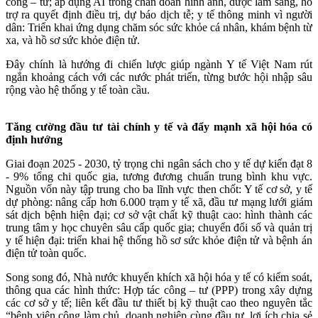
công – tư; áp dụng AI trong chẩn đoán hình ảnh, dược lâm sàng, hỗ
trợ ra quyết định điều trị, dự báo dịch tễ; y tế thông minh vì người
dân: Triển khai ứng dụng chăm sóc sức khỏe cá nhân, khám bệnh từ
xa, và hồ sơ sức khỏe điện tử.
Đây chính là hướng đi chiến lược giúp ngành Y tế Việt Nam rút
ngắn khoảng cách với các nước phát triển, từng bước hội nhập sâu
rộng vào hệ thống y tế toàn cầu.
Tăng cường đầu tư tài chính y tế và đẩy mạnh xã hội hóa có
định hướng
Giai đoạn 2025 - 2030, tỷ trọng chi ngân sách cho y tế dự kiến đạt 8
- 9% tổng chi quốc gia, tương đương chuẩn trung bình khu vực.
Nguồn vốn này tập trung cho ba lĩnh vực then chốt: Y tế cơ sở, y tế
dự phòng: nâng cấp hơn 6.000 trạm y tế xã, đầu tư mạng lưới giám
sát dịch bệnh hiện đại; cơ sở vật chất kỹ thuật cao: hình thành các
trung tâm y học chuyên sâu cấp quốc gia; chuyển đổi số và quản trị
y tế hiện đại: triển khai hệ thống hồ sơ sức khỏe điện tử và bệnh án
điện tử toàn quốc.
Song song đó, Nhà nước khuyến khích xã hội hóa y tế có kiểm soát,
thông qua các hình thức: Hợp tác công – tư (PPP) trong xây dựng
các cơ sở y tế; liên kết đầu tư thiết bị kỹ thuật cao theo nguyên tắc
“bệnh viện công làm chủ, doanh nghiệp cùng đầu tư, lợi ích chia sẻ