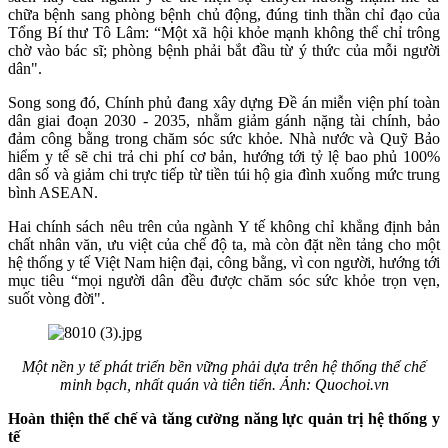
chữa bệnh sang phòng bệnh chủ động, đúng tinh thần chỉ đạo của
Tổng Bí thư Tô Lâm: “Một xã hội khỏe mạnh không thể chỉ trông
chờ vào bác sĩ; phòng bệnh phải bắt đầu từ ý thức của mỗi người
dân".
Song song đó, Chính phủ đang xây dựng Đề án miễn viện phí toàn
dân giai đoạn 2030 - 2035, nhằm giảm gánh nặng tài chính, bảo
đảm công bằng trong chăm sóc sức khỏe. Nhà nước và Quỹ Bảo
hiểm y tế sẽ chi trả chi phí cơ bản, hướng tới tỷ lệ bao phủ 100%
dân số và giảm chi trực tiếp từ tiền túi hộ gia đình xuống mức trung
bình ASEAN.
Hai chính sách nêu trên của ngành Y tế không chỉ khẳng định bản
chất nhân văn, ưu việt của chế độ ta, mà còn đặt nền tảng cho một
hệ thống y tế Việt Nam hiện đại, công bằng, vì con người, hướng tới
mục tiêu “mọi người dân đều được chăm sóc sức khỏe trọn vẹn,
suốt vòng đời".
Một nền y tế phát triển bền vững phải dựa trên hệ thống thể chế
minh bạch, nhất quán và tiên tiến. Ảnh: Quochoi.vn
Hoàn thiện thể chế và tăng cường năng lực quản trị hệ thống y
tế