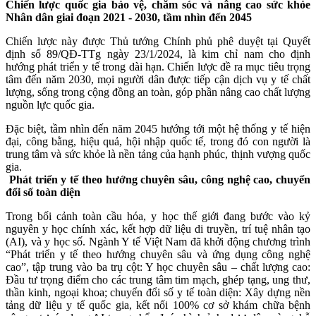
Chiến lược quốc gia bảo vệ, chăm sóc và nâng cao sức khỏe
Nhân dân giai đoạn 2021 - 2030, tầm nhìn đến 2045
Chiến lược này được Thủ tướng Chính phủ phê duyệt tại Quyết
định số 89/QĐ-TTg ngày 23/1/2024, là kim chỉ nam cho định
hướng phát triển y tế trong dài hạn. Chiến lược đề ra mục tiêu trọng
tâm đến năm 2030, mọi người dân được tiếp cận dịch vụ y tế chất
lượng, sống trong cộng đồng an toàn, góp phần nâng cao chất lượng
nguồn lực quốc gia.
Đặc biệt, tầm nhìn đến năm 2045 hướng tới một hệ thống y tế hiện
đại, công bằng, hiệu quả, hội nhập quốc tế, trong đó con người là
trung tâm và sức khỏe là nền tảng của hạnh phúc, thịnh vượng quốc
gia.
Phát triển y tế theo hướng chuyên sâu, công nghệ cao, chuyển
đổi số toàn diện
Trong bối cảnh toàn cầu hóa, y học thế giới đang bước vào kỷ
nguyên y học chính xác, kết hợp dữ liệu di truyền, trí tuệ nhân tạo
(AI), và y học số. Ngành Y tế Việt Nam đã khởi động chương trình
“Phát triển y tế theo hướng chuyên sâu và ứng dụng công nghệ
cao”, tập trung vào ba trụ cột: Y học chuyên sâu – chất lượng cao:
Đầu tư trọng điểm cho các trung tâm tim mạch, ghép tạng, ung thư,
thần kinh, ngoại khoa; chuyển đổi số y tế toàn diện: Xây dựng nền
tảng dữ liệu y tế quốc gia, kết nối 100% cơ sở khám chữa bệnh