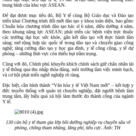
trung bình của khu vực ASEAN.
Để đạt được mục tiêu đó, Bộ Y tế cùng Bộ Giáo dục và Đào tạo
triển khai Chương trình đổi mới đào tạo y khoa toàn diện, bao gồm:
Chuẩn hóa chương trình đào tạo bác sĩ 6 năm, điều dưỡng 4 năm,
theo khung năng lực ASEAN; phát triển các bệnh viện trực thuộc
các trường đại học sức khỏe, gắn kết đào tạo với thực hành lâm
sàng; mở rộng hợp tác quốc tế trong đào tạo và chuyển giao công
nghệ; tăng cường đào tạo y học gia đình, y tế công cộng, y tế dự
phòng – những lĩnh vực còn thiếu hụt trầm trọng.
Cùng với đó, Chính phủ khuyến khích chính sách giữ chân nhân tài
y tế thông qua thu nhập thỏa đáng, môi trường làm việc minh bạch,
và cơ hội phát triển nghề nghiệp rõ ràng.
Đặc biệt, cần hình thành “Văn hóa y tế Việt Nam mới” – kết hợp y
đức truyền thống với quản trị chuyên nghiệp, đặt người bệnh làm
trung tâm, lấy hiệu quả xã hội làm thước đo thành công của ngành
Y tế.
130 cán bộ y tế tham gia lớp bồi dưỡng nghiệp vụ chuyên sâu về
phòng, chống tham nhũng, lãng phí, tiêu cực. Ảnh: TH