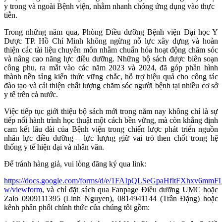
y trong và ngoài Bệnh viện, nhằm nhanh chóng ứng dụng vào thực
tiễn.
Trong những năm qua, Phòng Điều dưỡng Bệnh viện Đại học Y
Dược TP. Hồ Chí Minh không ngừng nỗ lực xây dựng và hoàn
thiện các tài liệu chuyên môn nhằm chuẩn hóa hoạt động chăm sóc
và nâng cao năng lực điều dưỡng. Những bộ sách được biên soạn
công phu, ra mắt vào các năm 2023 và 2024, đã góp phần hình
thành nền tảng kiến thức vững chắc, hỗ trợ hiệu quả cho công tác
đào tạo và cải thiện chất lượng chăm sóc người bệnh tại nhiều cơ sở
y tế trên cả nước.
Việc tiếp tục giới thiệu bộ sách mới trong năm nay không chỉ là sự
tiếp nối hành trình học thuật một cách bền vững, mà còn khẳng định
cam kết lâu dài của Bệnh viện trong chiến lược phát triển nguồn
nhân lực điều dưỡng – lực lượng giữ vai trò then chốt trong hệ
thống y tế hiện đại và nhân văn.
Để tránh hàng giả, vui lòng đăng ký qua link:
https://docs.google.com/forms/d/e/1FAIpQLSeGpaHfltFXhxv6
w/viewform
, và chỉ đặt sách qua Fanpage Điều dưỡng UMC hoặc
Zalo 0909111395 (Linh Nguyen), 0814941144 (Trân Đặng) hoặc
kênh phân phối chính thức của chúng tôi gồm: