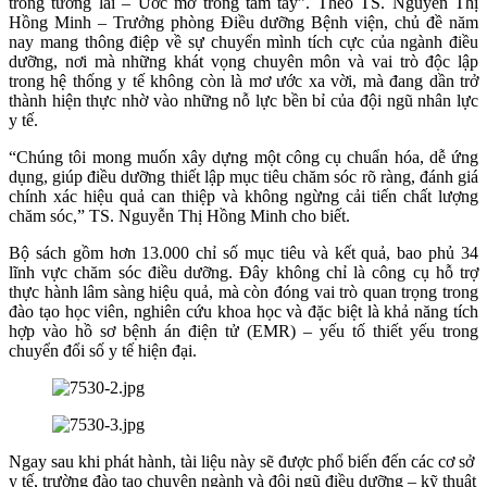
trong tương lai – Ước mơ trong tầm tay”. Theo TS. Nguyễn Thị
Hồng Minh – Trưởng phòng Điều dưỡng Bệnh viện, chủ đề năm
nay mang thông điệp về sự chuyển mình tích cực của ngành điều
dưỡng, nơi mà những khát vọng chuyên môn và vai trò độc lập
trong hệ thống y tế không còn là mơ ước xa vời, mà đang dần trở
thành hiện thực nhờ vào những nỗ lực bền bỉ của đội ngũ nhân lực
y tế.
“Chúng tôi mong muốn xây dựng một công cụ chuẩn hóa, dễ ứng
dụng, giúp điều dưỡng thiết lập mục tiêu chăm sóc rõ ràng, đánh giá
chính xác hiệu quả can thiệp và không ngừng cải tiến chất lượng
chăm sóc,” TS. Nguyễn Thị Hồng Minh cho biết.
Bộ sách gồm hơn 13.000 chỉ số mục tiêu và kết quả, bao phủ 34
lĩnh vực chăm sóc điều dưỡng. Đây không chỉ là công cụ hỗ trợ
thực hành lâm sàng hiệu quả, mà còn đóng vai trò quan trọng trong
đào tạo học viên, nghiên cứu khoa học và đặc biệt là khả năng tích
hợp vào hồ sơ bệnh án điện tử (EMR) – yếu tố thiết yếu trong
chuyển đổi số y tế hiện đại.
Ngay sau khi phát hành, tài liệu này sẽ được phổ biến đến các cơ sở
y tế, trường đào tạo chuyên ngành và đội ngũ điều dưỡng – kỹ thuật