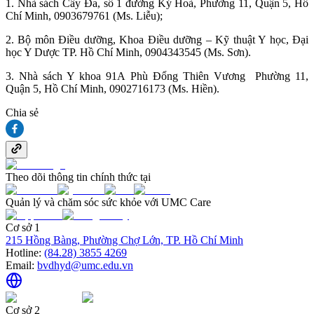
1. Nhà sách Cây Đa, số 1 đường Ký Hoà, Phường 11, Quận 5, Hồ
Chí Minh, 0903679761 (Ms. Liễu);
2. Bộ môn Điều dưỡng, Khoa Điều dưỡng – Kỹ thuật Y học, Đại
học Y Dược TP. Hồ Chí Minh, 0904343545 (Ms. Sơn).
3. Nhà sách Y khoa 91A Phù Đổng Thiên Vương Phường 11,
Quận 5, Hồ Chí Minh, 0902716173 (Ms. Hiền).
Chia sẻ
Theo dõi thông tin chính thức tại
Quản lý và chăm sóc sức khỏe với UMC Care
Cơ sở 1
215 Hồng Bàng, Phường Chợ Lớn, TP. Hồ Chí Minh
Hotline:
(84.28) 3855 4269
Email:
bvdhyd@umc.edu.vn
Cơ sở 2