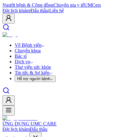
Người bệnh & Cộng đồng
Chuyên gia y tế
UMCers
Đặt lịch khám
|
Đấu thầu
|
Liên hệ
Về Bệnh viện
Chuyên khoa
Bác sĩ
Dịch vụ
Thư viện sức khỏe
Tin tức & Sự kiện
Hỗ trợ người bệnh
ỨNG DỤNG UMC CARE
Đặt lịch khám
Đấu thầu