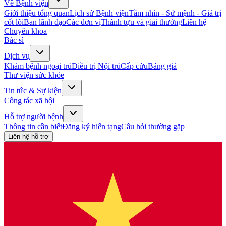
Về Bệnh viện
Giới thiệu tổng quan
Lịch sử Bệnh viện
Tầm nhìn - Sứ mệnh - Giá trị
cốt lõi
Ban lãnh đạo
Các đơn vị
Thành tựu và giải thưởng
Liên hệ
Chuyên khoa
Bác sĩ
Dịch vụ
Khám bệnh ngoại trú
Điều trị Nội trú
Cấp cứu
Bảng giá
Thư viện sức khỏe
Tin tức & Sự kiện
Công tác xã hội
Hỗ trợ người bệnh
Thông tin cần biết
Đăng ký hiến tạng
Câu hỏi thường gặp
Liên hệ hỗ trợ