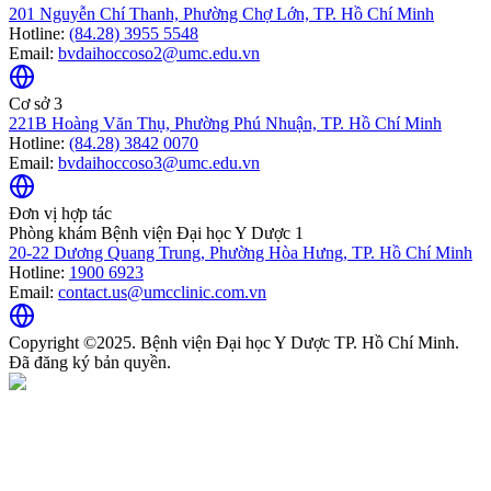
201 Nguyễn Chí Thanh, Phường Chợ Lớn, TP. Hồ Chí Minh
Hotline:
(84.28) 3955 5548
Email:
bvdaihoccoso2@umc.edu.vn
Cơ sở 3
221B Hoàng Văn Thụ, Phường Phú Nhuận, TP. Hồ Chí Minh
Hotline:
(84.28) 3842 0070
Email:
bvdaihoccoso3@umc.edu.vn
Đơn vị hợp tác
Phòng khám Bệnh viện Đại học Y Dược 1
20-22 Dương Quang Trung, Phường Hòa Hưng, TP. Hồ Chí Minh
Hotline:
1900 6923
Email:
contact.us@umcclinic.com.vn
Copyright ©2025. Bệnh viện Đại học Y Dược TP. Hồ Chí Minh.
Đã đăng ký bản quyền.