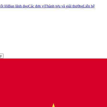
ốt lõi
Ban lãnh đạo
Các đơn vị
Thành tựu và giải thưởng
Liên hệ
rợ