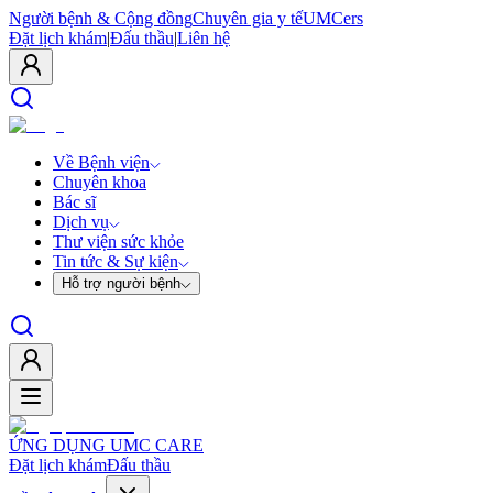
Người bệnh & Cộng đồng
Chuyên gia y tế
UMCers
Đặt lịch khám
|
Đấu thầu
|
Liên hệ
Về Bệnh viện
Chuyên khoa
Bác sĩ
Dịch vụ
Thư viện sức khỏe
Tin tức & Sự kiện
Hỗ trợ người bệnh
ỨNG DỤNG UMC CARE
Đặt lịch khám
Đấu thầu