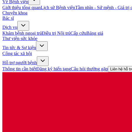
Về Bệnh viện
Giới thiệu tổng quan
Lịch sử Bệnh viện
Tầm nhìn - Sứ mệnh - Giá trị c
Chuyên khoa
Bác sĩ
Dịch vụ
Khám bệnh ngoại trú
Điều trị Nội trú
Cấp cứu
Bảng giá
Thư viện sức khỏe
Tin tức & Sự kiện
Công tác xã hội
Hỗ trợ người bệnh
Thông tin cần biết
Đăng ký hiến tạng
Câu hỏi thường gặp
Liên hệ hỗ t