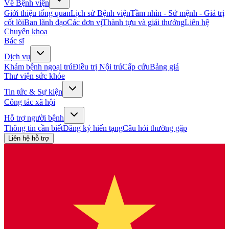
Về Bệnh viện
Giới thiệu tổng quan
Lịch sử Bệnh viện
Tầm nhìn - Sứ mệnh - Giá trị
cốt lõi
Ban lãnh đạo
Các đơn vị
Thành tựu và giải thưởng
Liên hệ
Chuyên khoa
Bác sĩ
Dịch vụ
Khám bệnh ngoại trú
Điều trị Nội trú
Cấp cứu
Bảng giá
Thư viện sức khỏe
Tin tức & Sự kiện
Công tác xã hội
Hỗ trợ người bệnh
Thông tin cần biết
Đăng ký hiến tạng
Câu hỏi thường gặp
Liên hệ hỗ trợ