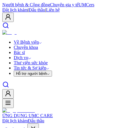
Người bệnh & Cộng đồng
Chuyên gia y tế
UMCers
Đặt lịch khám
|
Đấu thầu
|
Liên hệ
Về Bệnh viện
Chuyên khoa
Bác sĩ
Dịch vụ
Thư viện sức khỏe
Tin tức & Sự kiện
Hỗ trợ người bệnh
ỨNG DỤNG UMC CARE
Đặt lịch khám
Đấu thầu