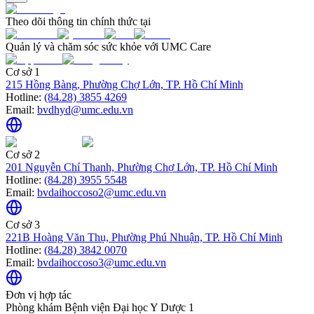
Theo dõi thông tin chính thức tại
Quản lý và chăm sóc sức khỏe với UMC Care
Cơ sở 1
215 Hồng Bàng, Phường Chợ Lớn, TP. Hồ Chí Minh
Hotline:
(84.28) 3855 4269
Email:
bvdhyd@umc.edu.vn
Cơ sở 2
201 Nguyễn Chí Thanh, Phường Chợ Lớn, TP. Hồ Chí Minh
Hotline:
(84.28) 3955 5548
Email:
bvdaihoccoso2@umc.edu.vn
Cơ sở 3
221B Hoàng Văn Thụ, Phường Phú Nhuận, TP. Hồ Chí Minh
Hotline:
(84.28) 3842 0070
Email:
bvdaihoccoso3@umc.edu.vn
Đơn vị hợp tác
Phòng khám Bệnh viện Đại học Y Dược 1