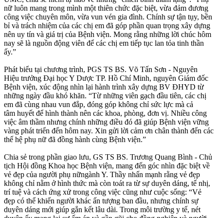
nữ luôn mang trong mình một thiên chức đặc biệt, vừa đảm đương
công việc chuyên môn, vừa vun vén gia đình. Chính sự tận tụy, bền
bỉ và trách nhiệm của các chị em đã góp phần quan trọng xây dựng
nên uy tín và giá trị của Bệnh viện. Mong rằng những lời chúc hôm
nay sẽ là nguồn động viên để các chị em tiếp tục lan tỏa tinh thần
ấy.”
Phát biểu tại chương trình, PGS TS BS. Võ Tấn Sơn - Nguyên
Hiệu trưởng Đại học Y Dược TP. Hồ Chí Minh, nguyên Giám đốc
Bệnh viện, xúc động nhìn lại hành trình xây dựng BV ĐHYD từ
những ngày đầu khó khăn. “Từ những viên gạch đầu tiên, các chị
em đã cùng nhau vun đắp, đóng góp không chỉ sức lực mà cả
tâm huyết để hình thành nên các khoa, phòng, đơn vị. Nhiều công
việc âm thầm nhưng chính những điều đó đã giúp Bệnh viện vững
vàng phát triển đến hôm nay. Xin gửi lời cảm ơn chân thành đến các
thế hệ phụ nữ đã đồng hành cùng Bệnh viện.”
Chia sẻ trong phần giao lưu, GS TS BS. Trương Quang Bình - Chủ
tịch Hội đồng Khoa học Bệnh viện, mang đến góc nhìn đặc biệt về
vẻ đẹp của người phụ nữngành Y. Thầy nhấn mạnh rằng vẻ đẹp
không chỉ nằm ở hình thức mà còn toát ra từ sự duyên dáng, tế nhị,
trí tuệ và cách ứng xử trong công việc cũng như cuộc sống: “Vẻ
đẹp có thể khiến người khác ấn tượng ban đầu, nhưng chính sự
duyên dáng mới giúp gắn kết lâu dài. Trong môi trường y tế, nét