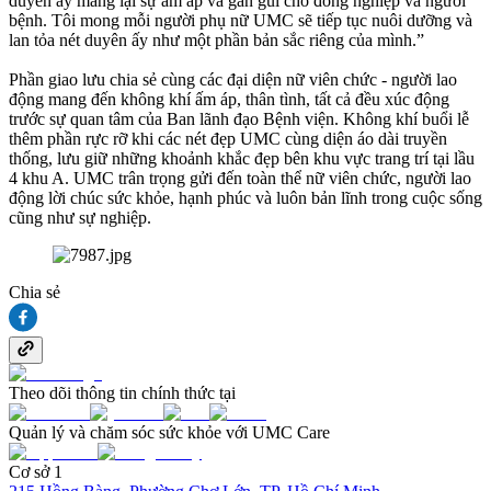
duyên ấy mang lại sự ấm áp và gần gũi cho đồng nghiệp và người
bệnh. Tôi mong mỗi người phụ nữ UMC sẽ tiếp tục nuôi dưỡng và
lan tỏa nét duyên ấy như một phần bản sắc riêng của mình.”
Phần giao lưu chia sẻ cùng các đại diện nữ viên chức - người lao
động mang đến không khí ấm áp, thân tình, tất cả đều xúc động
trước sự quan tâm của Ban lãnh đạo Bệnh viện. Không khí buổi lễ
thêm phần rực rỡ khi các nét đẹp UMC cùng diện áo dài truyền
thống, lưu giữ những khoảnh khắc đẹp bên khu vực trang trí tại lầu
4 khu A. UMC trân trọng gửi đến toàn thể nữ viên chức, người lao
động lời chúc sức khỏe, hạnh phúc và luôn bản lĩnh trong cuộc sống
cũng như sự nghiệp.
Chia sẻ
Theo dõi thông tin chính thức tại
Quản lý và chăm sóc sức khỏe với UMC Care
Cơ sở 1