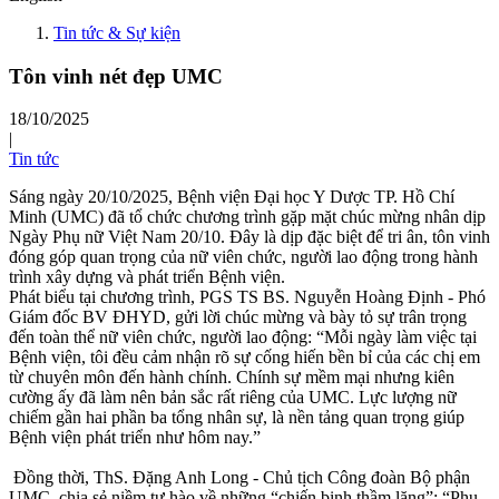
Tin tức & Sự kiện
Tôn vinh nét đẹp UMC
18/10/2025
|
Tin tức
Sáng ngày 20/10/2025, Bệnh viện Đại học Y Dược TP. Hồ Chí
Minh (UMC) đã tổ chức chương trình gặp mặt chúc mừng nhân dịp
Ngày Phụ nữ Việt Nam 20/10. Đây là dịp đặc biệt để tri ân, tôn vinh
đóng góp quan trọng của nữ viên chức, người lao động trong hành
trình xây dựng và phát triển Bệnh viện.
Phát biểu tại chương trình, PGS TS BS. Nguyễn Hoàng Định - Phó
Giám đốc BV ĐHYD, gửi lời chúc mừng và bày tỏ sự trân trọng
đến toàn thể nữ viên chức, người lao động: “Mỗi ngày làm việc tại
Bệnh viện, tôi đều cảm nhận rõ sự cống hiến bền bỉ của các chị em
từ chuyên môn đến hành chính. Chính sự mềm mại nhưng kiên
cường ấy đã làm nên bản sắc rất riêng của UMC. Lực lượng nữ
chiếm gần hai phần ba tổng nhân sự, là nền tảng quan trọng giúp
Bệnh viện phát triển như hôm nay.”
Đồng thời, ThS. Đặng Anh Long - Chủ tịch Công đoàn Bộ phận
UMC, chia sẻ niềm tự hào về những “chiến binh thầm lặng”: “Phụ