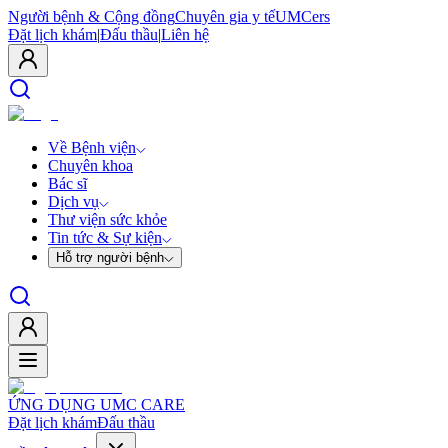
Người bệnh & Cộng đồng
Chuyên gia y tế
UMCers
Đặt lịch khám
|
Đấu thầu
|
Liên hệ
Về Bệnh viện
Chuyên khoa
Bác sĩ
Dịch vụ
Thư viện sức khỏe
Tin tức & Sự kiện
Hỗ trợ người bệnh
ỨNG DỤNG UMC CARE
Đặt lịch khám
Đấu thầu