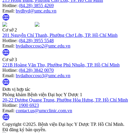
215 Hồng Bàng, Phường Chợ Lớn, TP. Hồ Chí Minh
Hotline:
(84.28) 3855 4269
Email:
bvdhyd@umc.edu.vn
Cơ sở 2
201 Nguyễn Chí Thanh, Phường Chợ Lớn, TP. Hồ Chí Minh
Hotline:
(84.28) 3955 5548
Email:
bvdaihoccoso2@umc.edu.vn
Cơ sở 3
221B Hoàng Văn Thụ, Phường Phú Nhuận, TP. Hồ Chí Minh
Hotline:
(84.28) 3842 0070
Email:
bvdaihoccoso3@umc.edu.vn
Đơn vị hợp tác
Phòng khám Bệnh viện Đại học Y Dược 1
20-22 Dương Quang Trung, Phường Hòa Hưng, TP. Hồ Chí Minh
Hotline:
1900 6923
Email:
contact.us@umcclinic.com.vn
Copyright ©2025. Bệnh viện Đại học Y Dược TP. Hồ Chí Minh.
Đã đăng ký bản quyền.