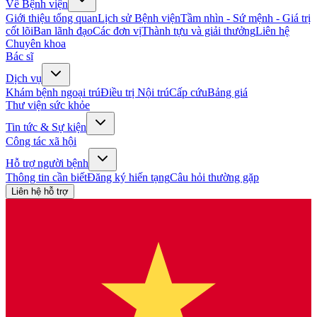
Về Bệnh viện
Giới thiệu tổng quan
Lịch sử Bệnh viện
Tầm nhìn - Sứ mệnh - Giá trị
cốt lõi
Ban lãnh đạo
Các đơn vị
Thành tựu và giải thưởng
Liên hệ
Chuyên khoa
Bác sĩ
Dịch vụ
Khám bệnh ngoại trú
Điều trị Nội trú
Cấp cứu
Bảng giá
Thư viện sức khỏe
Tin tức & Sự kiện
Công tác xã hội
Hỗ trợ người bệnh
Thông tin cần biết
Đăng ký hiến tạng
Câu hỏi thường gặp
Liên hệ hỗ trợ