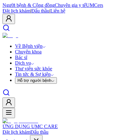
Người bệnh & Cộng đồng
Chuyên gia y tế
UMCers
Đặt lịch khám
|
Đấu thầu
|
Liên hệ
Về Bệnh viện
Chuyên khoa
Bác sĩ
Dịch vụ
Thư viện sức khỏe
Tin tức & Sự kiện
Hỗ trợ người bệnh
ỨNG DỤNG UMC CARE
Đặt lịch khám
Đấu thầu