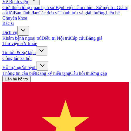
Về Bệnh viện
Giới thiệu tổng quan
Lịch sử Bệnh viện
Tầm nhìn - Sứ mệnh - Giá trị
cốt lõi
Ban lãnh đạo
Các đơn vị
Thành tựu và giải thưởng
Liên hệ
Chuyên khoa
Bác sĩ
Dịch vụ
Khám bệnh ngoại trú
Điều trị Nội trú
Cấp cứu
Bảng giá
Thư viện sức khỏe
Tin tức & Sự kiện
Công tác xã hội
Hỗ trợ người bệnh
Thông tin cần biết
Đăng ký hiến tạng
Câu hỏi thường gặp
Liên hệ hỗ trợ