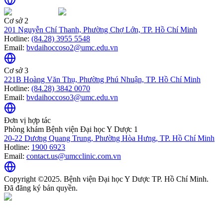
Cơ sở 2
201 Nguyễn Chí Thanh, Phường Chợ Lớn, TP. Hồ Chí Minh
Hotline:
(84.28) 3955 5548
Email:
bvdaihoccoso2@umc.edu.vn
Cơ sở 3
221B Hoàng Văn Thụ, Phường Phú Nhuận, TP. Hồ Chí Minh
Hotline:
(84.28) 3842 0070
Email:
bvdaihoccoso3@umc.edu.vn
Đơn vị hợp tác
Phòng khám Bệnh viện Đại học Y Dược 1
20-22 Dương Quang Trung, Phường Hòa Hưng, TP. Hồ Chí Minh
Hotline:
1900 6923
Email:
contact.us@umcclinic.com.vn
Copyright ©2025. Bệnh viện Đại học Y Dược TP. Hồ Chí Minh.
Đã đăng ký bản quyền.