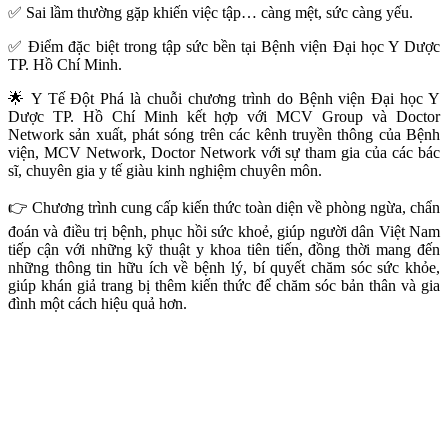
✅ Sai lầm thường gặp khiến việc tập… càng mệt, sức càng yếu.
✅ Điểm đặc biệt trong tập sức bền tại Bệnh viện Đại học Y Dược
TP. Hồ Chí Minh.
🌟 Y Tế Đột Phá là chuỗi chương trình do Bệnh viện Đại học Y
Dược TP. Hồ Chí Minh kết hợp với MCV Group và Doctor
Network sản xuất, phát sóng trên các kênh truyền thông của Bệnh
viện, MCV Network, Doctor Network với sự tham gia của các bác
sĩ, chuyên gia y tế giàu kinh nghiệm chuyên môn.
👉 Chương trình cung cấp kiến thức toàn diện về phòng ngừa, chẩn
đoán và điều trị bệnh, phục hồi sức khoẻ, giúp người dân Việt Nam
tiếp cận với những kỹ thuật y khoa tiên tiến, đồng thời mang đến
những thông tin hữu ích về bệnh lý, bí quyết chăm sóc sức khỏe,
giúp khán giả trang bị thêm kiến thức để chăm sóc bản thân và gia
đình một cách hiệu quả hơn.