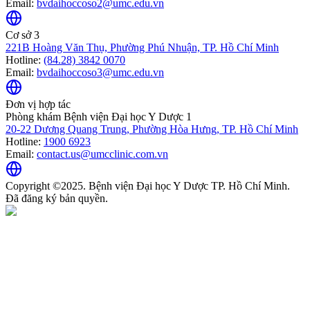
Email:
bvdaihoccoso2@umc.edu.vn
Cơ sở 3
221B Hoàng Văn Thụ, Phường Phú Nhuận, TP. Hồ Chí Minh
Hotline:
(84.28) 3842 0070
Email:
bvdaihoccoso3@umc.edu.vn
Đơn vị hợp tác
Phòng khám Bệnh viện Đại học Y Dược 1
20-22 Dương Quang Trung, Phường Hòa Hưng, TP. Hồ Chí Minh
Hotline:
1900 6923
Email:
contact.us@umcclinic.com.vn
Copyright ©2025. Bệnh viện Đại học Y Dược TP. Hồ Chí Minh.
Đã đăng ký bản quyền.