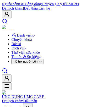
Người bệnh & Cộng đồng
Chuyên gia y tế
UMCers
Đặt lịch khám
|
Đấu thầu
|
Liên hệ
Về Bệnh viện
Chuyên khoa
Bác sĩ
Dịch vụ
Thư viện sức khỏe
Tin tức & Sự kiện
Hỗ trợ người bệnh
ỨNG DỤNG UMC CARE
Đặt lịch khám
Đấu thầu