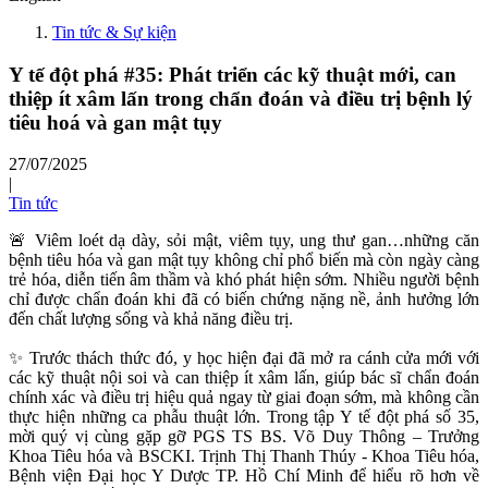
Tin tức & Sự kiện
Y tế đột phá #35: Phát triển các kỹ thuật mới, can
thiệp ít xâm lấn trong chẩn đoán và điều trị bệnh lý
tiêu hoá và gan mật tụy
27/07/2025
|
Tin tức
🚨 Viêm loét dạ dày, sỏi mật, viêm tụy, ung thư gan…những căn
bệnh tiêu hóa và gan mật tụy không chỉ phổ biến mà còn ngày càng
trẻ hóa, diễn tiến âm thầm và khó phát hiện sớm. Nhiều người bệnh
chỉ được chẩn đoán khi đã có biến chứng nặng nề, ảnh hưởng lớn
đến chất lượng sống và khả năng điều trị.
✨ Trước thách thức đó, y học hiện đại đã mở ra cánh cửa mới với
các kỹ thuật nội soi và can thiệp ít xâm lấn, giúp bác sĩ chẩn đoán
chính xác và điều trị hiệu quả ngay từ giai đoạn sớm, mà không cần
thực hiện những ca phẫu thuật lớn. Trong tập Y tế đột phá số 35,
mời quý vị cùng gặp gỡ PGS TS BS. Võ Duy Thông – Trưởng
Khoa Tiêu hóa và BSCKI. Trịnh Thị Thanh Thúy - Khoa Tiêu hóa,
Bệnh viện Đại học Y Dược TP. Hồ Chí Minh để hiểu rõ hơn về