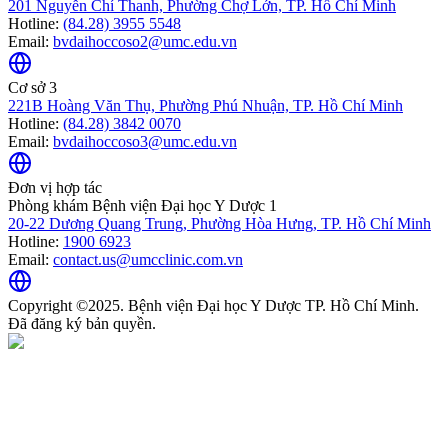
201 Nguyễn Chí Thanh, Phường Chợ Lớn, TP. Hồ Chí Minh
Hotline:
(84.28) 3955 5548
Email:
bvdaihoccoso2@umc.edu.vn
Cơ sở 3
221B Hoàng Văn Thụ, Phường Phú Nhuận, TP. Hồ Chí Minh
Hotline:
(84.28) 3842 0070
Email:
bvdaihoccoso3@umc.edu.vn
Đơn vị hợp tác
Phòng khám Bệnh viện Đại học Y Dược 1
20-22 Dương Quang Trung, Phường Hòa Hưng, TP. Hồ Chí Minh
Hotline:
1900 6923
Email:
contact.us@umcclinic.com.vn
Copyright ©2025. Bệnh viện Đại học Y Dược TP. Hồ Chí Minh.
Đã đăng ký bản quyền.