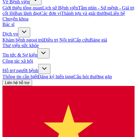
Về Bệnh viện
Giới thiệu tổng quan
Lịch sử Bệnh viện
Tầm nhìn - Sứ mệnh - Giá trị
cốt lõi
Ban lãnh đạo
Các đơn vị
Thành tựu và giải thưởng
Liên hệ
Chuyên khoa
Bác sĩ
Dịch vụ
Khám bệnh ngoại trú
Điều trị Nội trú
Cấp cứu
Bảng giá
Thư viện sức khỏe
Tin tức & Sự kiện
Công tác xã hội
Hỗ trợ người bệnh
Thông tin cần biết
Đăng ký hiến tạng
Câu hỏi thường gặp
Liên hệ hỗ trợ