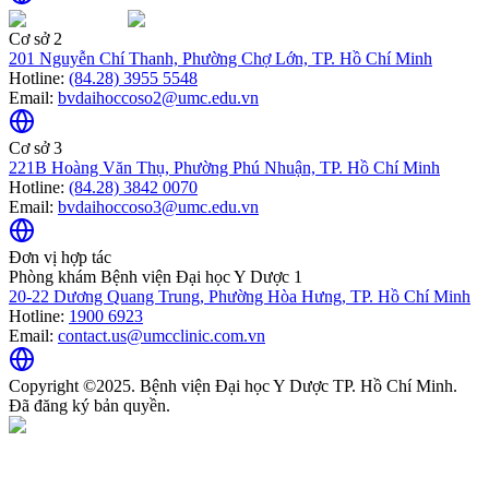
Cơ sở 2
201 Nguyễn Chí Thanh, Phường Chợ Lớn, TP. Hồ Chí Minh
Hotline:
(84.28) 3955 5548
Email:
bvdaihoccoso2@umc.edu.vn
Cơ sở 3
221B Hoàng Văn Thụ, Phường Phú Nhuận, TP. Hồ Chí Minh
Hotline:
(84.28) 3842 0070
Email:
bvdaihoccoso3@umc.edu.vn
Đơn vị hợp tác
Phòng khám Bệnh viện Đại học Y Dược 1
20-22 Dương Quang Trung, Phường Hòa Hưng, TP. Hồ Chí Minh
Hotline:
1900 6923
Email:
contact.us@umcclinic.com.vn
Copyright ©2025. Bệnh viện Đại học Y Dược TP. Hồ Chí Minh.
Đã đăng ký bản quyền.