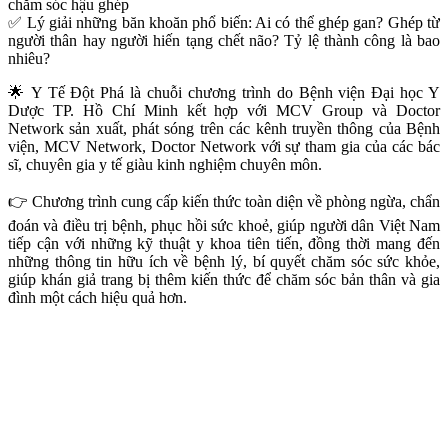
chăm sóc hậu ghép
✅ Lý giải những băn khoăn phổ biến: Ai có thể ghép gan? Ghép từ
người thân hay người hiến tạng chết não? Tỷ lệ thành công là bao
nhiêu?
🌟 Y Tế Đột Phá là chuỗi chương trình do Bệnh viện Đại học Y
Dược TP. Hồ Chí Minh kết hợp với MCV Group và Doctor
Network sản xuất, phát sóng trên các kênh truyền thông của Bệnh
viện, MCV Network, Doctor Network với sự tham gia của các bác
sĩ, chuyên gia y tế giàu kinh nghiệm chuyên môn.
👉 Chương trình cung cấp kiến thức toàn diện về phòng ngừa, chẩn
đoán và điều trị bệnh, phục hồi sức khoẻ, giúp người dân Việt Nam
tiếp cận với những kỹ thuật y khoa tiên tiến, đồng thời mang đến
những thông tin hữu ích về bệnh lý, bí quyết chăm sóc sức khỏe,
giúp khán giả trang bị thêm kiến thức để chăm sóc bản thân và gia
đình một cách hiệu quả hơn.