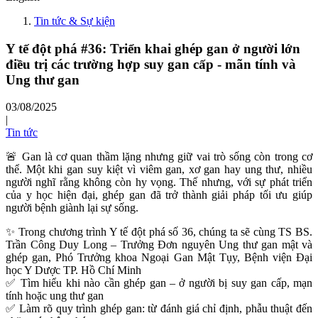
Tin tức & Sự kiện
Y tế đột phá #36: Triển khai ghép gan ở người lớn
điều trị các trường hợp suy gan cấp - mãn tính và
Ung thư gan
03/08/2025
|
Tin tức
🚨 Gan là cơ quan thầm lặng nhưng giữ vai trò sống còn trong cơ
thể. Một khi gan suy kiệt vì viêm gan, xơ gan hay ung thư, nhiều
người nghĩ rằng không còn hy vọng. Thế nhưng, với sự phát triển
của y học hiện đại, ghép gan đã trở thành giải pháp tối ưu giúp
người bệnh giành lại sự sống.
✨ Trong chương trình Y tế đột phá số 36, chúng ta sẽ cùng TS BS.
Trần Công Duy Long – Trưởng Đơn nguyên Ung thư gan mật và
ghép gan, Phó Trưởng khoa Ngoại Gan Mật Tụy, Bệnh viện Đại
học Y Dược TP. Hồ Chí Minh
✅ Tìm hiểu khi nào cần ghép gan – ở người bị suy gan cấp, mạn
tính hoặc ung thư gan
✅ Làm rõ quy trình ghép gan: từ đánh giá chỉ định, phẫu thuật đến