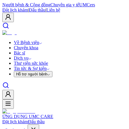
Người bệnh & Cộng đồng
Chuyên gia y tế
UMCers
Đặt lịch khám
|
Đấu thầu
|
Liên hệ
Về Bệnh viện
Chuyên khoa
Bác sĩ
Dịch vụ
Thư viện sức khỏe
Tin tức & Sự kiện
Hỗ trợ người bệnh
ỨNG DỤNG UMC CARE
Đặt lịch khám
Đấu thầu