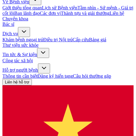
Về Bệnh viện
Giới thiệu tổng quan
Lịch sử Bệnh viện
Tầm nhìn - Sứ mệnh - Giá trị
cốt lõi
Ban lãnh đạo
Các đơn vị
Thành tựu và giải thưởng
Liên hệ
Chuyên khoa
Bác sĩ
Dịch vụ
Khám bệnh ngoại trú
Điều trị Nội trú
Cấp cứu
Bảng giá
Thư viện sức khỏe
Tin tức & Sự kiện
Công tác xã hội
Hỗ trợ người bệnh
Thông tin cần biết
Đăng ký hiến tạng
Câu hỏi thường gặp
Liên hệ hỗ trợ