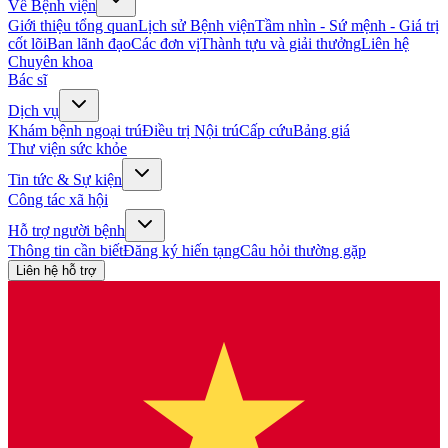
Về Bệnh viện
Giới thiệu tổng quan
Lịch sử Bệnh viện
Tầm nhìn - Sứ mệnh - Giá trị
cốt lõi
Ban lãnh đạo
Các đơn vị
Thành tựu và giải thưởng
Liên hệ
Chuyên khoa
Bác sĩ
Dịch vụ
Khám bệnh ngoại trú
Điều trị Nội trú
Cấp cứu
Bảng giá
Thư viện sức khỏe
Tin tức & Sự kiện
Công tác xã hội
Hỗ trợ người bệnh
Thông tin cần biết
Đăng ký hiến tạng
Câu hỏi thường gặp
Liên hệ hỗ trợ