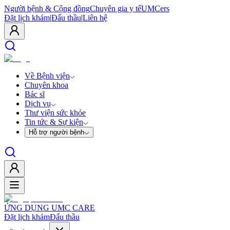
Người bệnh & Cộng đồng
Chuyên gia y tế
UMCers
Đặt lịch khám
|
Đấu thầu
|
Liên hệ
Về Bệnh viện
Chuyên khoa
Bác sĩ
Dịch vụ
Thư viện sức khỏe
Tin tức & Sự kiện
Hỗ trợ người bệnh
ỨNG DỤNG UMC CARE
Đặt lịch khám
Đấu thầu