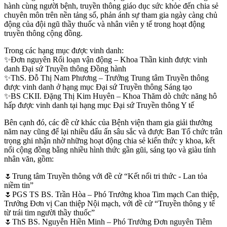
hành cùng người bệnh, truyền thông giáo dục sức khỏe đến chia sẻ
chuyên môn trên nền tảng số, phản ánh sự tham gia ngày càng chủ
động của đội ngũ thầy thuốc và nhân viên y tế trong hoạt động
truyền thông cộng đồng.
Trong các hạng mục được vinh danh:
✨Đơn nguyên Rối loạn vận động – Khoa Thần kinh được vinh
danh Đại sứ Truyền thông Đồng hành
✨ThS. Đỗ Thị Nam Phương – Trưởng Trung tâm Truyền thông
được vinh danh ở hạng mục Đại sứ Truyền thông Sáng tạo
✨BS CKII. Đặng Thị Kim Huyên – Khoa Thăm dò chức năng hô
hấp được vinh danh tại hạng mục Đại sứ Truyền thông Y tế
Bên cạnh đó, các đề cử khác của Bệnh viện tham gia giải thưởng
năm nay cũng để lại nhiều dấu ấn sâu sắc và được Ban Tổ chức trân
trọng ghi nhận nhờ những hoạt động chia sẻ kiến thức y khoa, kết
nối cộng đồng bằng nhiều hình thức gần gũi, sáng tạo và giàu tính
nhân văn, gồm:
🌷Trung tâm Truyền thông với đề cử “Kết nối tri thức - Lan tỏa
niềm tin”
🌷PGS TS BS. Trần Hòa – Phó Trưởng khoa Tim mạch Can thiệp,
Trưởng Đơn vị Can thiệp Nội mạch, với đề cử “Truyền thông y tế
từ trái tim người thầy thuốc”
🌷ThS BS. Nguyễn Hiền Minh – Phó Trưởng Đơn nguyên Tiêm