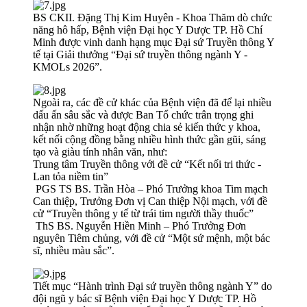
BS CKII. Đặng Thị Kim Huyên - Khoa Thăm dò chức
năng hô hấp, Bệnh viện Đại học Y Dược TP. Hồ Chí
Minh được vinh danh hạng mục Đại sứ Truyền thông Y
tế tại Giải thưởng “Đại sứ truyền thông ngành Y -
KMOLs 2026”.
Ngoài ra, các đề cử khác của Bệnh viện đã để lại nhiều
dấu ấn sâu sắc và được Ban Tổ chức trân trọng ghi
nhận nhờ những hoạt động chia sẻ kiến thức y khoa,
kết nối cộng đồng bằng nhiều hình thức gần gũi, sáng
tạo và giàu tính nhân văn, như:
Trung tâm Truyền thông với đề cử “Kết nối tri thức -
Lan tỏa niềm tin”
PGS TS BS. Trần Hòa – Phó Trưởng khoa Tim mạch
Can thiệp, Trưởng Đơn vị Can thiệp Nội mạch, với đề
cử “Truyền thông y tế từ trái tim người thầy thuốc”
ThS BS. Nguyễn Hiền Minh – Phó Trưởng Đơn
nguyên Tiêm chủng, với đề cử “Một sứ mệnh, một bác
sĩ, nhiều màu sắc”.
Tiết mục “Hành trình Đại sứ truyền thông ngành Y” do
đội ngũ y bác sĩ Bệnh viện Đại học Y Dược TP. Hồ