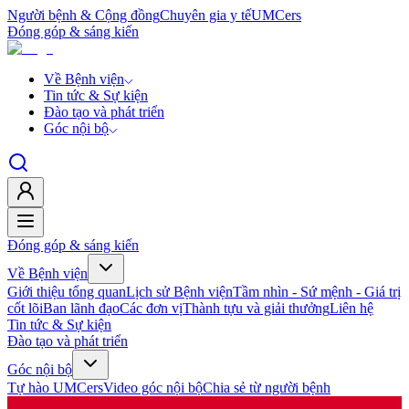
Người bệnh & Cộng đồng
Chuyên gia y tế
UMCers
Đóng góp & sáng kiến
Về Bệnh viện
Tin tức & Sự kiện
Đào tạo và phát triển
Góc nội bộ
Đóng góp & sáng kiến
Về Bệnh viện
Giới thiệu tổng quan
Lịch sử Bệnh viện
Tầm nhìn - Sứ mệnh - Giá trị
cốt lõi
Ban lãnh đạo
Các đơn vị
Thành tựu và giải thưởng
Liên hệ
Tin tức & Sự kiện
Đào tạo và phát triển
Góc nội bộ
Tự hào UMCers
Video góc nội bộ
Chia sẻ từ người bệnh