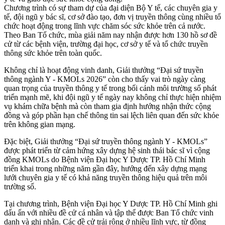
Chương trình có sự tham dự của đại diện Bộ Y tế, các chuyên gia y
tế, đội ngũ y bác sĩ, cơ sở đào tạo, đơn vị truyền thông cùng nhiều tổ
chức hoạt động trong lĩnh vực chăm sóc sức khỏe trên cả nước.
Theo Ban Tổ chức, mùa giải năm nay nhận được hơn 130 hồ sơ đề
cử từ các bệnh viện, trường đại học, cơ sở y tế và tổ chức truyền
thông sức khỏe trên toàn quốc.
Không chỉ là hoạt động vinh danh, Giải thưởng “Đại sứ truyền
thông ngành Y - KMOLs 2026” còn cho thấy vai trò ngày càng
quan trọng của truyền thông y tế trong bối cảnh môi trường số phát
triển mạnh mẽ, khi đội ngũ y tế ngày nay không chỉ thực hiện nhiệm
vụ khám chữa bệnh mà còn tham gia định hướng nhận thức cộng
đồng và góp phần hạn chế thông tin sai lệch liên quan đến sức khỏe
trên không gian mạng.
Đặc biệt, Giải thưởng “Đại sứ truyền thông ngành Y - KMOLs”
được phát triển từ cảm hứng xây dựng hệ sinh thái bác sĩ vì cộng
đồng KMOLs do Bệnh viện Đại học Y Dược TP. Hồ Chí Minh
triển khai trong những năm gần đây, hướng đến xây dựng mạng
lưới chuyên gia y tế có khả năng truyền thông hiệu quả trên môi
trường số.
Tại chương trình, Bệnh viện Đại học Y Dược TP. Hồ Chí Minh ghi
dấu ấn với nhiều đề cử cá nhân và tập thể được Ban Tổ chức vinh
danh và ghi nhận. Các đề cử trải rộng ở nhiều lĩnh vực, từ đồng