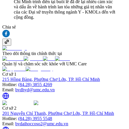
Chí Minh trình diễn tại buổi lễ đã để lại nhiều cảm xúc
và dấu ấn về hành trình lan tỏa những giá trị nhân văn
của các Đại sứ truyền thông ngành Y - KMOLs đến với
cộng đồng.
Chia sẻ
Theo dõi thông tin chính thức tại
Quản lý và chăm sóc sức khỏe với UMC Care
Cơ sở 1
215 Hồng Bàng, Phường Chợ Lớn, TP. Hồ Chí Minh
Hotline:
(84.28) 3855 4269
Email:
bvdhyd@umc.edu.vn
Cơ sở 2
201 Nguyễn Chí Thanh, Phường Chợ Lớn, TP. Hồ Chí Minh
Hotline:
(84.28) 3955 5548
Email:
bvdaihoccoso2@umc.edu.vn