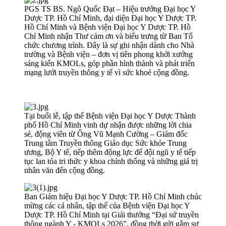
PGS TS BS. Ngô Quốc Đạt – Hiệu trưởng Đại học Y
Dược TP. Hồ Chí Minh, đại diện Đại học Y Dược TP.
Hồ Chí Minh và Bệnh viện Đại học Y Dược TP. Hồ
Chí Minh nhận Thư cảm ơn và biểu trưng từ Ban Tổ
chức chương trình. Đây là sự ghi nhận dành cho Nhà
trường và Bệnh viện – đơn vị tiên phong khởi xướng
sáng kiến KMOLs, góp phần hình thành và phát triển
mạng lưới truyền thông y tế vì sức khoẻ cộng đồng.
Tại buổi lễ, tập thể Bệnh viện Đại học Y Dược Thành
phố Hồ Chí Minh vinh dự nhận được những lời chia
sẻ, động viên từ Ông Vũ Mạnh Cường – Giám đốc
Trung tâm Truyền thông Giáo dục Sức khỏe Trung
ương, Bộ Y tế, tiếp thêm động lực để đội ngũ y tế tiếp
tục lan tỏa tri thức y khoa chính thống và những giá trị
nhân văn đến cộng đồng.
Ban Giám hiệu Đại học Y Dược TP. Hồ Chí Minh chúc
mừng các cá nhân, tập thể của Bệnh viện Đại học Y
Dược TP. Hồ Chí Minh tại Giải thưởng “Đại sứ truyền
thông ngành Y - KMOLs 2026”, đồng thời gửi gắm sự