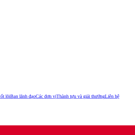
ốt lõi
Ban lãnh đạo
Các đơn vị
Thành tựu và giải thưởng
Liên hệ