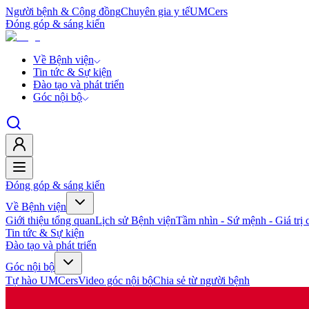
Người bệnh & Cộng đồng
Chuyên gia y tế
UMCers
Đóng góp & sáng kiến
Về Bệnh viện
Tin tức & Sự kiện
Đào tạo và phát triển
Góc nội bộ
Đóng góp & sáng kiến
Về Bệnh viện
Giới thiệu tổng quan
Lịch sử Bệnh viện
Tầm nhìn - Sứ mệnh - Giá trị c
Tin tức & Sự kiện
Đào tạo và phát triển
Góc nội bộ
Tự hào UMCers
Video góc nội bộ
Chia sẻ từ người bệnh