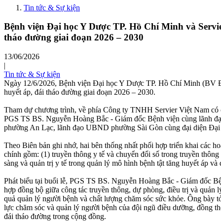
Tin tức & Sự kiện
Bệnh viện Đại học Y Dược TP. Hồ Chí Minh và Servier
tháo đường giai đoạn 2026 – 2030
13/06/2026
|
Tin tức & Sự kiện
Ngày 12/6/2026, Bệnh viện Đại học Y Dược TP. Hồ Chí Minh (BV ĐH
huyết áp, đái tháo đường giai đoạn 2026 – 2030.
Tham dự chương trình, về phía Công ty TNHH Servier Việt Nam có ô
PGS TS BS. Nguyễn Hoàng Bắc - Giám đốc Bệnh viện cùng lãnh đạo c
phường An Lạc, lãnh đạo UBND phường Sài Gòn cùng đại diện Đạ
Theo Biên bản ghi nhớ, hai bên thống nhất phối hợp triển khai các ho
chính gồm: (1) truyền thông y tế và chuyển đổi số trong truyền thông
sàng và quản trị y tế trong quản lý mô hình bệnh tật tăng huyết áp và
Phát biểu tại buổi lễ, PGS TS BS. Nguyễn Hoàng Bắc - Giám đốc Bện
hợp đồng bộ giữa công tác truyền thông, dự phòng, điều trị và quản l
quả quản lý người bệnh và chất lượng chăm sóc sức khỏe. Ông bày t
lực chăm sóc và quản lý người bệnh của đội ngũ điều dưỡng, đồng thờ
đái tháo đường trong cộng đồng.