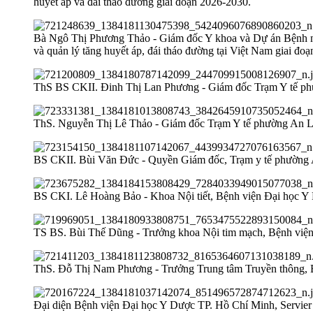
huyết áp và đái tháo đường giai đoạn 2026-2030.
Bà Ngô Thị Phương Thảo - Giám đốc Y khoa và Dự án Bệnh nh
và quản lý tăng huyết áp, đái tháo đường tại Việt Nam giai đoạ
ThS BS CKII. Đinh Thị Lan Phương - Giám đốc Trạm Y tế phườ
ThS. Nguyễn Thị Lê Thảo - Giám đốc Trạm Y tế phường An Lạc 
BS CKII. Bùi Văn Đức - Quyền Giám đốc, Trạm y tế phường An
BS CKI. Lê Hoàng Bảo - Khoa Nội tiết, Bệnh viện Đại học Y D
TS BS. Bùi Thế Dũng - Trưởng khoa Nội tim mạch, Bệnh viện 
ThS. Đỗ Thị Nam Phương - Trưởng Trung tâm Truyền thông, Bệ
Đại diện Bệnh viện Đại học Y Dược TP. Hồ Chí Minh, Servier 