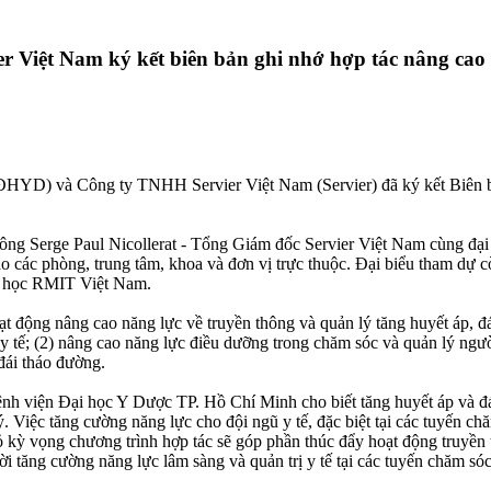
 Việt Nam ký kết biên bản ghi nhớ hợp tác nâng cao n
YD) và Công ty TNHH Servier Việt Nam (Servier) đã ký kết Biên bản 
ng Serge Paul Nicollerat - Tổng Giám đốc Servier Việt Nam cùng đạ
ác phòng, trung tâm, khoa và đơn vị trực thuộc. Đại biểu tham dự 
i học RMIT Việt Nam.
ạt động nâng cao năng lực về truyền thông và quản lý tăng huyết áp, đ
 y tế; (2) nâng cao năng lực điều dưỡng trong chăm sóc và quản lý ngư
 đái tháo đường.
h viện Đại học Y Dược TP. Hồ Chí Minh cho biết tăng huyết áp và đái
ý. Việc tăng cường năng lực cho đội ngũ y tế, đặc biệt tại các tuyến c
ỏ kỳ vọng chương trình hợp tác sẽ góp phần thúc đẩy hoạt động truyền
i tăng cường năng lực lâm sàng và quản trị y tế tại các tuyến chăm sóc