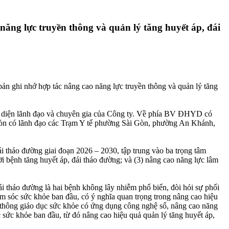
ăng lực truyền thông và quản lý tăng huyết áp, đái
ghi nhớ hợp tác nâng cao năng lực truyền thông và quản lý tăng
i diện lãnh đạo và chuyên gia của Công ty. Về phía BV ĐHYD có
còn có lãnh đạo các Trạm Y tế phường Sài Gòn, phường An Khánh,
ái tháo đường giai đoạn 2026 – 2030, tập trung vào ba trọng tâm
ời bệnh tăng huyết áp, đái tháo đường; và (3) nâng cao năng lực lâm
 tháo đường là hai bệnh không lây nhiễm phổ biến, đòi hỏi sự phối
hăm sóc sức khỏe ban đầu, có ý nghĩa quan trọng trong nâng cao hiệu
 thông giáo dục sức khỏe có ứng dụng công nghệ số, nâng cao năng
 sức khỏe ban đầu, từ đó nâng cao hiệu quả quản lý tăng huyết áp,