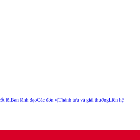
ốt lõi
Ban lãnh đạo
Các đơn vị
Thành tựu và giải thưởng
Liên hệ