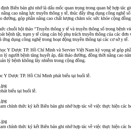
định Biên bản ghi nhớ là dấu mốc quan trọng trong quan hệ hợp tác 
c nâng cao năng lực truyền thông y tế, thúc đẩy ứng dụng công nghệ số
 tháo đường, góp phần nâng cao chất lượng chăm sóc sức khỏe cộng đồng
 chuỗi hội thảo “Truyền thông y tế và truyền thông số trong bệnh vi
oát bệnh tật, trạm y tế cùng cán bộ phụ trách truyền thông của các đơn 
à ứng dụng công nghệ trong hoạt động truyền thông tại các cơ sở y tế.
học Y Dược TP. Hồ Chí Minh và Servier Việt Nam kỳ vọng sẽ góp phần
 lý người bệnh tăng huyết áp, đái tháo đường, đồng thời nâng cao năng
uản lý bệnh không lây nhiễm trong cộng đồng.
Y Dược TP. Hồ Chí Minh phát biểu tại buổi lễ.
át biểu tại buổi lễ.
 chính thức ký kết Biên bản ghi nhớ hợp tác về việc thực hiện các ho
 chính thức ký kết Biên bản ghi nhớ hợp tác về việc thực hiện các ho