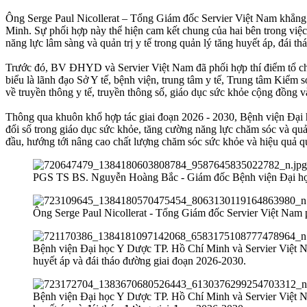
Ông Serge Paul Nicollerat – Tổng Giám đốc Servier Việt Nam khẳng 
Minh. Sự phối hợp này thể hiện cam kết chung của hai bên trong việ
năng lực lâm sàng và quản trị y tế trong quản lý tăng huyết áp, đái
Trước đó, BV ĐHYD và Servier Việt Nam đã phối hợp thí điểm tổ chức
biểu là lãnh đạo Sở Y tế, bệnh viện, trung tâm y tế, Trung tâm Kiểm s
về truyền thông y tế, truyền thông số, giáo dục sức khỏe cộng đồng v
Thông qua khuôn khổ hợp tác giai đoạn 2026 - 2030, Bệnh viện Đại 
đổi số trong giáo dục sức khỏe, tăng cường năng lực chăm sóc và quản
đầu, hướng tới nâng cao chất lượng chăm sóc sức khỏe và hiệu quả q
PGS TS BS. Nguyễn Hoàng Bắc - Giám đốc Bệnh viện Đại học 
Ông Serge Paul Nicollerat - Tổng Giám đốc Servier Việt Nam ph
Bệnh viện Đại học Y Dược TP. Hồ Chí Minh và Servier Việt Nam
huyết áp và đái tháo đường giai đoạn 2026-2030.
Bệnh viện Đại học Y Dược TP. Hồ Chí Minh và Servier Việt Nam