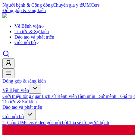
Người bệnh & Cộng đồng
Chuyên gia y tế
UMCers
Đóng góp & sáng kiến
Về Bệnh viện
Tin tức & Sự kiện
Đào tạo và phát triển
Góc nội bộ
Đóng góp & sáng kiến
Về Bệnh viện
Giới thiệu tổng quan
Lịch sử Bệnh viện
Tầm nhìn - Sứ mệnh - Giá trị c
Tin tức & Sự kiện
Đào tạo và phát triển
Góc nội bộ
Tự hào UMCers
Video góc nội bộ
Chia sẻ từ người bệnh