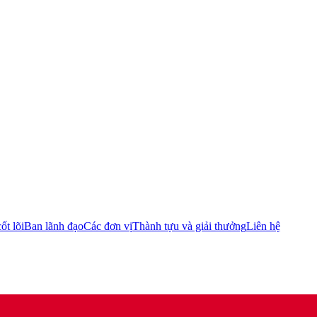
ốt lõi
Ban lãnh đạo
Các đơn vị
Thành tựu và giải thưởng
Liên hệ