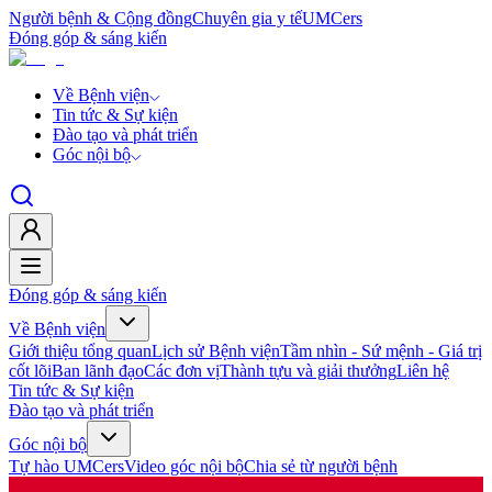
Người bệnh & Cộng đồng
Chuyên gia y tế
UMCers
Đóng góp & sáng kiến
Về Bệnh viện
Tin tức & Sự kiện
Đào tạo và phát triển
Góc nội bộ
Đóng góp & sáng kiến
Về Bệnh viện
Giới thiệu tổng quan
Lịch sử Bệnh viện
Tầm nhìn - Sứ mệnh - Giá trị
cốt lõi
Ban lãnh đạo
Các đơn vị
Thành tựu và giải thưởng
Liên hệ
Tin tức & Sự kiện
Đào tạo và phát triển
Góc nội bộ
Tự hào UMCers
Video góc nội bộ
Chia sẻ từ người bệnh