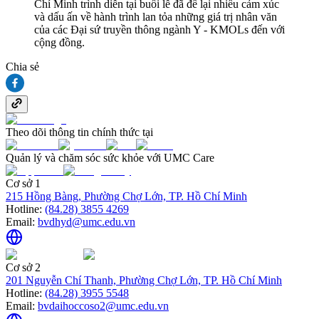
Chí Minh trình diễn tại buổi lễ đã để lại nhiều cảm xúc
và dấu ấn về hành trình lan tỏa những giá trị nhân văn
của các Đại sứ truyền thông ngành Y - KMOLs đến với
cộng đồng.
Chia sẻ
Theo dõi thông tin chính thức tại
Quản lý và chăm sóc sức khỏe với UMC Care
Cơ sở 1
215 Hồng Bàng, Phường Chợ Lớn, TP. Hồ Chí Minh
Hotline:
(84.28) 3855 4269
Email:
bvdhyd@umc.edu.vn
Cơ sở 2
201 Nguyễn Chí Thanh, Phường Chợ Lớn, TP. Hồ Chí Minh
Hotline:
(84.28) 3955 5548
Email:
bvdaihoccoso2@umc.edu.vn