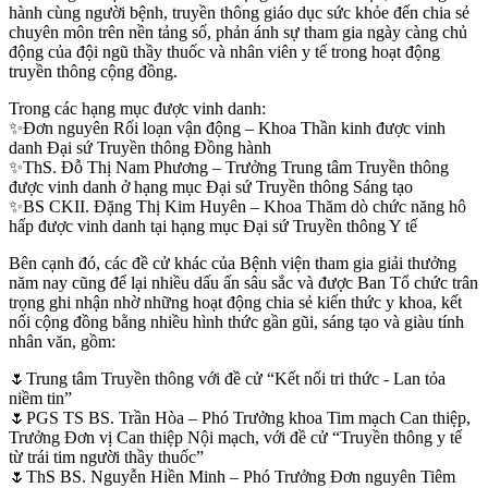
hành cùng người bệnh, truyền thông giáo dục sức khỏe đến chia sẻ
chuyên môn trên nền tảng số, phản ánh sự tham gia ngày càng chủ
động của đội ngũ thầy thuốc và nhân viên y tế trong hoạt động
truyền thông cộng đồng.
Trong các hạng mục được vinh danh:
✨Đơn nguyên Rối loạn vận động – Khoa Thần kinh được vinh
danh Đại sứ Truyền thông Đồng hành
✨ThS. Đỗ Thị Nam Phương – Trưởng Trung tâm Truyền thông
được vinh danh ở hạng mục Đại sứ Truyền thông Sáng tạo
✨BS CKII. Đặng Thị Kim Huyên – Khoa Thăm dò chức năng hô
hấp được vinh danh tại hạng mục Đại sứ Truyền thông Y tế
Bên cạnh đó, các đề cử khác của Bệnh viện tham gia giải thưởng
năm nay cũng để lại nhiều dấu ấn sâu sắc và được Ban Tổ chức trân
trọng ghi nhận nhờ những hoạt động chia sẻ kiến thức y khoa, kết
nối cộng đồng bằng nhiều hình thức gần gũi, sáng tạo và giàu tính
nhân văn, gồm:
🌷Trung tâm Truyền thông với đề cử “Kết nối tri thức - Lan tỏa
niềm tin”
🌷PGS TS BS. Trần Hòa – Phó Trưởng khoa Tim mạch Can thiệp,
Trưởng Đơn vị Can thiệp Nội mạch, với đề cử “Truyền thông y tế
từ trái tim người thầy thuốc”
🌷ThS BS. Nguyễn Hiền Minh – Phó Trưởng Đơn nguyên Tiêm