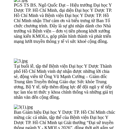
PGS TS BS. Ngô Quốc Đạt – Hiệu trưởng Đại học Y
Dược TP. Hồ Chí Minh, đại diện Đại học Y Dược TP.
Hồ Chí Minh và Bệnh viện Đại học Y Dược TP. Hồ
Chí Minh nhận Thư cảm ơn và biểu trưng từ Ban Tổ
chức chương trình. Đây là sự ghi nhận dành cho Nhà
trường và Bệnh viện – đơn vị tiên phong khởi xướng
sáng kiến KMOLs, góp phần hình thành và phát triển
mạng lưới truyền thông y tế vì sức khoẻ cộng đồng.
Tại buổi lễ, tập thể Bệnh viện Đại học Y Dược Thành
phố Hồ Chí Minh vinh dự nhận được những lời chia
sẻ, động viên từ Ông Vũ Mạnh Cường – Giám đốc
Trung tâm Truyền thông Giáo dục Sức khỏe Trung
ương, Bộ Y tế, tiếp thêm động lực để đội ngũ y tế tiếp
tục lan tỏa tri thức y khoa chính thống và những giá trị
nhân văn đến cộng đồng.
Ban Giám hiệu Đại học Y Dược TP. Hồ Chí Minh chúc
mừng các cá nhân, tập thể của Bệnh viện Đại học Y
Dược TP. Hồ Chí Minh tại Giải thưởng “Đại sứ truyền
thông ngành Y - KMOLs 2026”, đồng thời gửi gắm sự