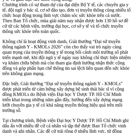
Chương trình có sự tham dự của đại diện Bộ Y tế, các chuyên gia y
tế, đội ngũ y bác sĩ, cơ sở đào tạo, đơn vị truyền thông cùng nhiều tổ
chức hoạt động trong lĩnh vực chăm sóc sức khỏe trên cả nước.
Theo Ban Tổ chức, mùa giải năm nay nhận được hơn 130 hồ sơ đề
cử từ các bệnh viện, trường đại học, cơ sở y tế và tổ chức truyền
thông sức khỏe trên toàn quốc.
Không chỉ là hoạt động vinh danh, Giải thưởng “Đại sứ truyền
thông ngành Y - KMOLs 2026” còn cho thấy vai trò ngày càng
quan trọng của truyền thông y tế trong bối cảnh môi trường số phát
triển mạnh mẽ, khi đội ngũ y tế ngày nay không chỉ thực hiện nhiệm
vụ khám chữa bệnh mà còn tham gia định hướng nhận thức cộng
đồng và góp phần hạn chế thông tin sai lệch liên quan đến sức khỏe
trên không gian mạng.
Đặc biệt, Giải thưởng “Đại sứ truyền thông ngành Y - KMOLs”
được phát triển từ cảm hứng xây dựng hệ sinh thái bác sĩ vì cộng
đồng KMOLs do Bệnh viện Đại học Y Dược TP. Hồ Chí Minh
triển khai trong những năm gần đây, hướng đến xây dựng mạng
lưới chuyên gia y tế có khả năng truyền thông hiệu quả trên môi
trường số.
Tại chương trình, Bệnh viện Đại học Y Dược TP. Hồ Chí Minh ghi
dấu ấn với nhiều đề cử cá nhân và tập thể được Ban Tổ chức vinh
danh và ghi nhận. Các đề cử trải rộng ở nhiều lĩnh vực, từ đồng