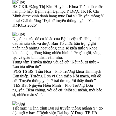
BS CKII. Đặng Thị Kim Huyên - Khoa Thăm dò chức
năng hô hấp, Bệnh viện Đại học Y Dược TP. Hồ Chí
Minh được vinh danh hạng mục Đại sứ Truyền thông Y
tế tại Giải thưởng “Đại sứ truyền thông ngành Y -
KMOLs 2026”.
Ngoài ra, các đề cử khác của Bệnh viện đã để lại nhiều
dấu ấn sâu sắc và được Ban Tổ chức trân trọng ghi
nhận nhờ những hoạt động chia sẻ kiến thức y khoa,
kết nối cộng đồng bằng nhiều hình thức gần gũi, sáng
tạo và giàu tính nhân văn, như:
Trung tâm Truyền thông với đề cử “Kết nối tri thức -
Lan tỏa niềm tin”
PGS TS BS. Trần Hòa – Phó Trưởng khoa Tim mạch
Can thiệp, Trưởng Đơn vị Can thiệp Nội mạch, với đề
cử “Truyền thông y tế từ trái tim người thầy thuốc”
ThS BS. Nguyễn Hiền Minh – Phó Trưởng Đơn
nguyên Tiêm chủng, với đề cử “Một sứ mệnh, một bác
sĩ, nhiều màu sắc”.
Tiết mục “Hành trình Đại sứ truyền thông ngành Y” do
đội ngũ y bác sĩ Bệnh viện Đại học Y Dược TP. Hồ