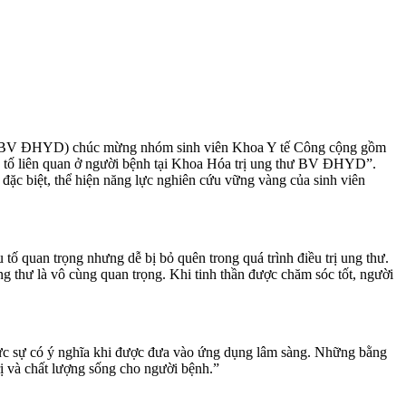
nh (BV ĐHYD) chúc mừng nhóm sinh viên Khoa Y tế Công cộng gồm
u tố liên quan ở người bệnh tại Khoa Hóa trị ung thư BV ĐHYD”.
 đặc biệt, thể hiện năng lực nghiên cứu vững vàng của sinh viên
u tố quan trọng nhưng dễ bị bỏ quên trong quá trình điều trị ung thư.
 thư là vô cùng quan trọng. Khi tinh thần được chăm sóc tốt, người
ực sự có ý nghĩa khi được đưa vào ứng dụng lâm sàng. Những bằng
rị và chất lượng sống cho người bệnh.”