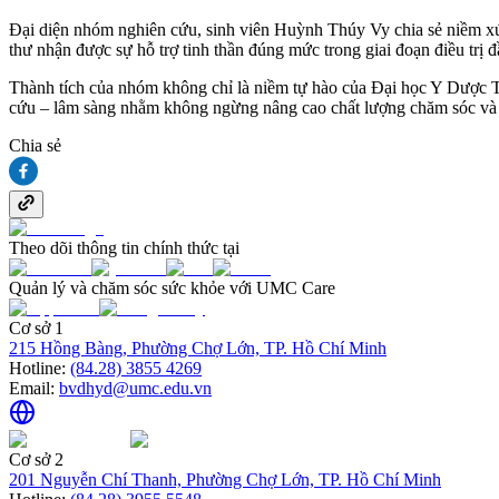
Đại diện nhóm nghiên cứu, sinh viên Huỳnh Thúy Vy chia sẻ niềm xú
thư nhận được sự hỗ trợ tinh thần đúng mức trong giai đoạn điều trị 
Thành tích của nhóm không chỉ là niềm tự hào của Đại học Y Dược T
cứu – lâm sàng nhằm không ngừng nâng cao chất lượng chăm sóc và 
Chia sẻ
Theo dõi thông tin chính thức tại
Quản lý và chăm sóc sức khỏe với UMC Care
Cơ sở 1
215 Hồng Bàng, Phường Chợ Lớn, TP. Hồ Chí Minh
Hotline:
(84.28) 3855 4269
Email:
bvdhyd@umc.edu.vn
Cơ sở 2
201 Nguyễn Chí Thanh, Phường Chợ Lớn, TP. Hồ Chí Minh