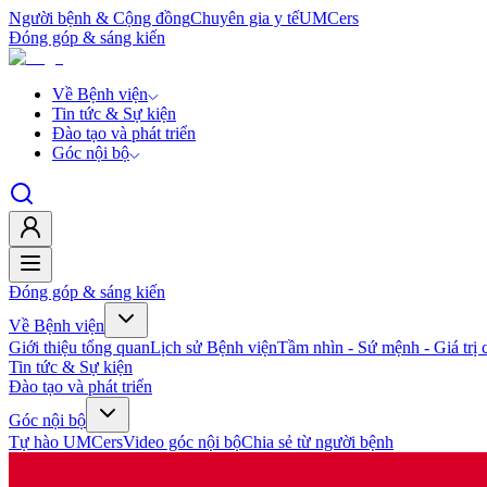
Người bệnh & Cộng đồng
Chuyên gia y tế
UMCers
Đóng góp & sáng kiến
Về Bệnh viện
Tin tức & Sự kiện
Đào tạo và phát triển
Góc nội bộ
Đóng góp & sáng kiến
Về Bệnh viện
Giới thiệu tổng quan
Lịch sử Bệnh viện
Tầm nhìn - Sứ mệnh - Giá trị c
Tin tức & Sự kiện
Đào tạo và phát triển
Góc nội bộ
Tự hào UMCers
Video góc nội bộ
Chia sẻ từ người bệnh