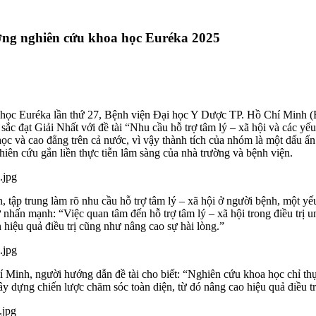
hưởng nghiên cứu khoa học Euréka 2025
hoa học Euréka lần thứ 27, Bệnh viện Đại học Y Dược TP. Hồ Chí Mi
đạt Giải Nhất với đề tài “Nhu cầu hỗ trợ tâm lý – xã hội và các yế
ọc và cao đẳng trên cả nước, vì vậy thành tích của nhóm là một dấu ấn
ên cứu gắn liền thực tiễn lâm sàng của nhà trường và bệnh viện.
n, tập trung làm rõ nhu cầu hỗ trợ tâm lý – xã hội ở người bệnh, một yế
n mạnh: “Việc quan tâm đến hỗ trợ tâm lý – xã hội trong điều trị ung
n hiệu quả điều trị cũng như nâng cao sự hài lòng.”
 Minh, người hướng dẫn đề tài cho biết: “Nghiên cứu khoa học chỉ th
ây dựng chiến lược chăm sóc toàn diện, từ đó nâng cao hiệu quả điều t