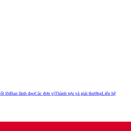
ốt lõi
Ban lãnh đạo
Các đơn vị
Thành tựu và giải thưởng
Liên hệ